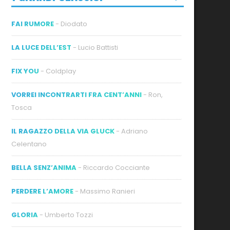
FAI RUMORE
- Diodato
LA LUCE DELL’EST
- Lucio Battisti
FIX YOU
- Coldplay
VORREI INCONTRARTI FRA CENT’ANNI
- Ron,
Tosca
IL RAGAZZO DELLA VIA GLUCK
- Adriano
Celentano
BELLA SENZ’ANIMA
- Riccardo Cocciante
PERDERE L’AMORE
- Massimo Ranieri
GLORIA
- Umberto Tozzi