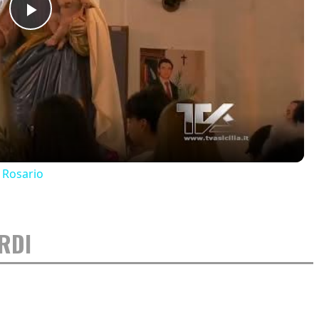
Play
Video
 Rosario
ORDI