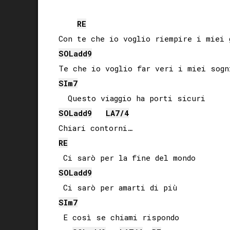
RE
SOL
add9
SI
m7
SOL
add9
LA
7/4
RE
SOL
add9
SI
m7
 E così se chiami rispondo
