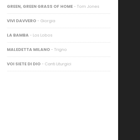
GREEN, GREEN GRASS OF HOME
- Tom Jones
VIVI DAVVERO
- Giorgia
LA BAMBA
- Los Lobos
MALEDETTA MILANO
- Trigno
VOI SIETE DI DIO
- Canti Liturgici