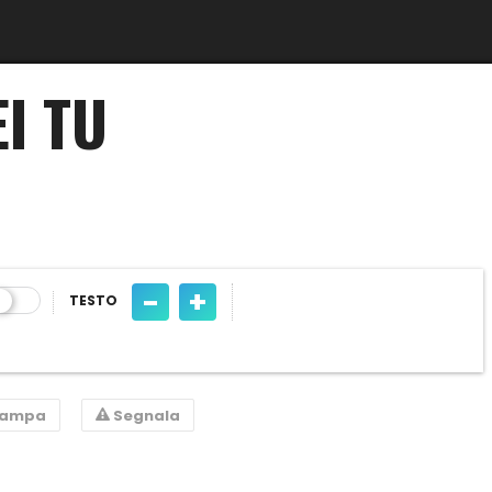
EI TU
-
+
TESTO
tampa
Segnala