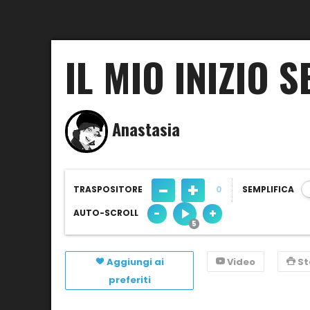
IL MIO INIZIO S
Anastasia
-
+
TRASPOSITORE
0
SEMPLIFICA
-
+
AUTO-SCROLL
Aggiungi ai
Video
S
preferiti