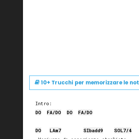
10+ Trucchi per memorizzare le not
DO
FA
/
DO
DO
FA
/
DO
DO
LA
m7
SIb
add9
SOL
7/4