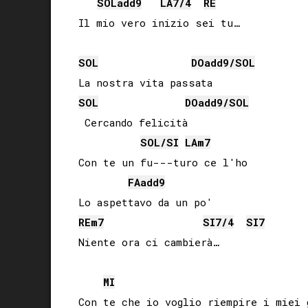
SOL
add9
LA
7/4
RE
SOL
DO
add9/
SOL
SOL
DO
add9/
SOL
 Cercando felicità

SOL
/
SI
LA
m7
Con te un fu---turo ce l'ho

FA
add9
RE
m7
SI
7/4
SI
7
MI