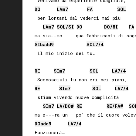
DO
LA
m7
FA
SOL
 ben lontani dal vederci mai più

LA
m7
SOL
/
SI
DO
DO
/
MI
FA
SIb
add9
SOL
7/4
RE
SI
m7
SOL
LA
7/4
RE
SI
m7
SOL
LA
7/4
 stiam vivendo nuove complicità

SI
m7
LA
/
DO#
RE
RE
/
FA#
SO
DO
add9
LA
7/4
Funzionerà…
