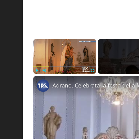
×
Play
Unmute
Fullscreen
Adrano. Celebrata la festa della