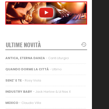
ULTIME NOVITÀ
ANTICA, ETERNA DANZA
- Canti Liturgici
QUANDO DORME LA CITTÀ
- Ultimo
SENZ’ E TE
- Rosy Viola
INDUSTRY BABY
- Jack Harlow & Lil Nas X
MEXICO
- Claudio Villa