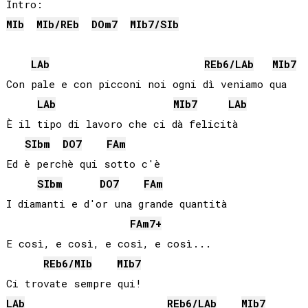
MIb
MIb
/
REb
DO
m7
MIb
7/
SIb
LAb
REb
6/
LAb
MIb
7
Con pale e con picconi noi ogni dì veniamo qua

LAb
MIb
7
LAb
È il tipo di lavoro che ci dà felicità

SIb
m
DO
7
FA
m
Ed è perchè qui sotto c'è

SIb
m
DO
7
FA
m
I diamanti e d'or una grande quantità

FA
m7+
E così, e così, e così, e così...

REb
6/
MIb
MIb
7
LAb
REb
6/
LAb
MIb
7