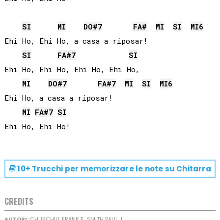
SI
MI
DO#
7
FA#
MI
SI
MI
6
Ehi Ho, Ehi Ho, a casa a riposar! 

SI
FA#
7
SI
Ehi Ho, Ehi Ho, Ehi Ho, Ehi Ho, 

MI
DO#
7
FA#
7
MI
SI
MI
6
Ehi Ho, a casa a riposar! 

MI
FA#
7
SI
10+ Trucchi per memorizzare le note su
Chitarra
CREDITS
AUTORI:
CHURCHILL FRANK E., SMITH PAUL J.