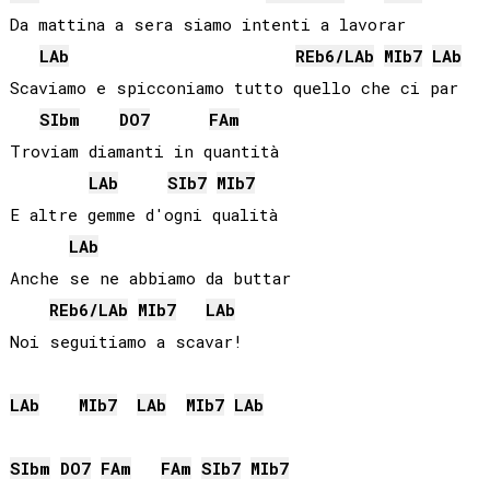
Da mattina a sera siamo intenti a lavorar

LAb
REb
6/
LAb
MIb
7
LAb
Scaviamo e spicconiamo tutto quello che ci par 

SIb
m
DO
7
FA
m
Troviam diamanti in quantità

LAb
SIb
7
MIb
7
E altre gemme d'ogni qualità

LAb
Anche se ne abbiamo da buttar

REb
6/
LAb
MIb
7
LAb
Noi seguitiamo a scavar!

LAb
MIb
7
LAb
MIb
7
LAb
SIb
m
DO
7
FA
m
FA
m
SIb
7
MIb
7