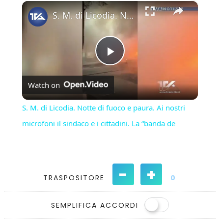
×
Play
Unmute
Fullscreen
S. M. di Licodia. Notte di fuoco e paura. Ai nostri microfoni il sindaco e i cittadini. La “banda de
Play
Watch on
Video
S. M. di Licodia. Notte di fuoco e paura. Ai nostri
microfoni il sindaco e i cittadini. La “banda de
-
+
TRASPOSITORE
0
SEMPLIFICA ACCORDI