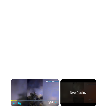
×
Now Playing