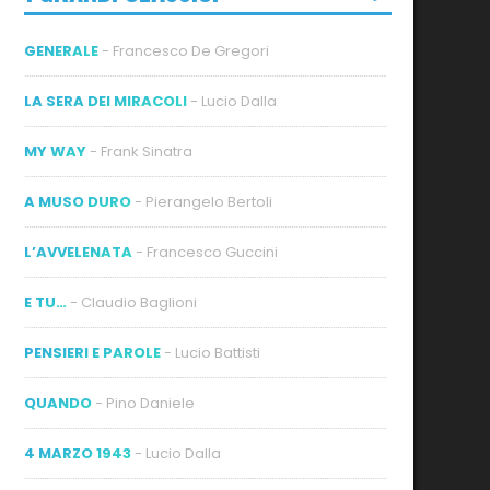
GENERALE
- Francesco De Gregori
LA SERA DEI MIRACOLI
- Lucio Dalla
MY WAY
- Frank Sinatra
A MUSO DURO
- Pierangelo Bertoli
L’AVVELENATA
- Francesco Guccini
E TU…
- Claudio Baglioni
PENSIERI E PAROLE
- Lucio Battisti
QUANDO
- Pino Daniele
4 MARZO 1943
- Lucio Dalla