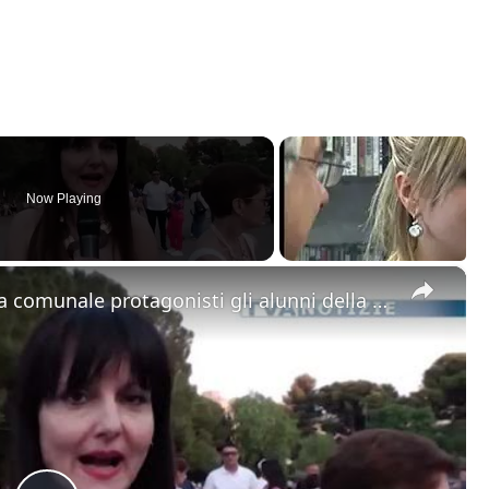
Now Playing
×
Adrano. “Viva il musical”. Alla villa comunale protagonisti gli alunni della scuola media Mazzini