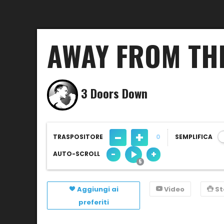
AWAY FROM TH
3 Doors Down
-
+
TRASPOSITORE
0
SEMPLIFICA
-
+
AUTO-SCROLL
Aggiungi ai
Video
S
preferiti