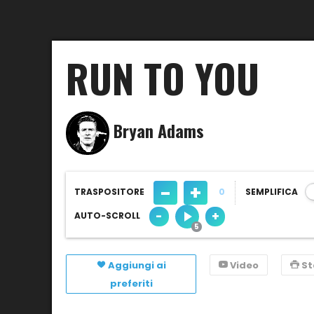
RUN TO YOU
Bryan Adams
-
+
TRASPOSITORE
0
SEMPLIFICA
-
+
AUTO-SCROLL
Aggiungi ai
Video
S
preferiti