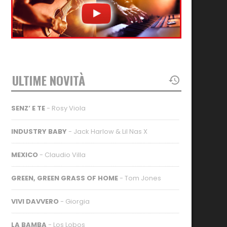
ULTIME NOVITÀ
SENZ’ E TE
- Rosy Viola
INDUSTRY BABY
- Jack Harlow & Lil Nas X
MEXICO
- Claudio Villa
GREEN, GREEN GRASS OF HOME
- Tom Jones
VIVI DAVVERO
- Giorgia
LA BAMBA
- Los Lobos