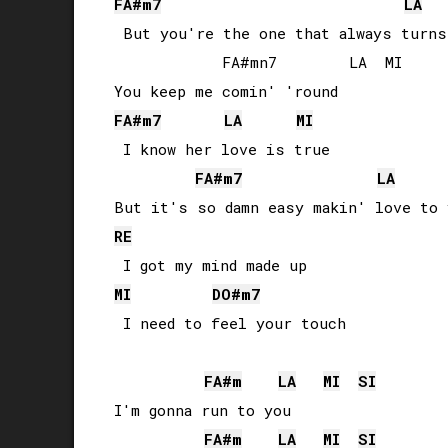
FA#
m7
LA
 But you're the one that always turns
            FA#mn7        LA  MI

FA#
m7
LA
MI
 I know her love is true

FA#
m7
LA
RE
MI
DO#
m7
 I need to feel your touch

FA#
m
LA
MI
SI
I'm gonna run to you

FA#
m
LA
MI
SI