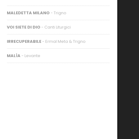
MALEDETTA MILANO
- Trigno
VOI SIETE DI DIO
- Canti Liturgici
IRRECUPERABILE
- Ermal Meta & Trigno
MALÌA
- Levante