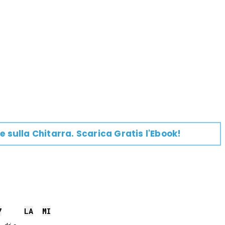
e su
lla
Chitarra
. Scarica Gratis l'Ebook!
7
LA
MI