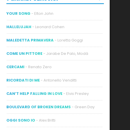
YOUR SONG
- Elton John
HALLELUJAH
- Leonard Cohen
MALEDETTA PRIMAVERA
- Loretta Goggi
COME UN PITTORE
- Jarabe De Palo, Modà
CERCAMI
- Renato Zero
RICORDATI DI ME
- Antonello Venditti
CAN’T HELP FALLING IN LOVE
- Elvis Presley
BOULEVARD OF BROKEN DREAMS
- Green Day
OGGI SONO IO
- Alex Britti