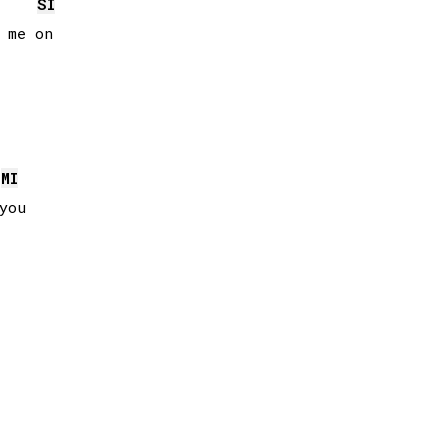
SI
 me on

MI