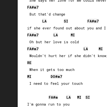
FA#
m7
 But that'd change 

LA
SI
FA#
m7
FA#
m7
LA
MI
FA#
m7
LA
MI
RE
MI
DO#
m7
 I need to feel your touch

FA#
m
LA
MI
SI
I'm gonna run to you
