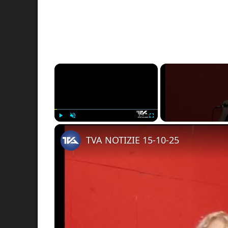
×
Play
Unmute
Fullscreen
TVA NOTIZIE 15-10-25