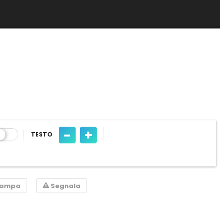
-
+
TESTO
tampa
Segnala