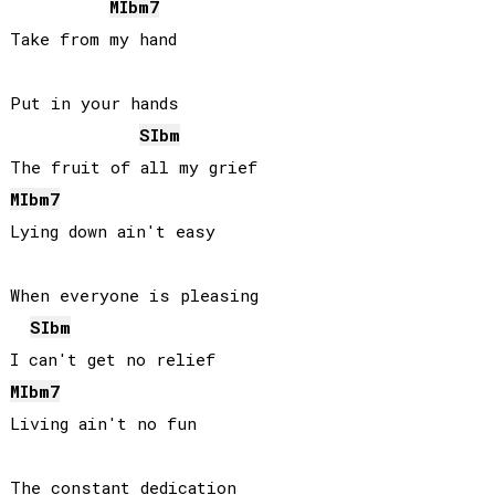
MIb
m7
Take from my hand

Put in your hands

SIb
m
MIb
m7
Lying down ain't easy

When everyone is pleasing

SIb
m
MIb
m7
Living ain't no fun

The constant dedication
