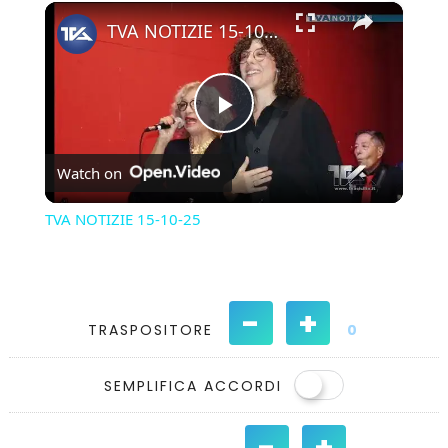
×
Play
Unmute
Fullscreen
TVA NOTIZIE 15-10-25
Play
Watch on
Video
TVA NOTIZIE 15-10-25
-
+
TRASPOSITORE
0
SEMPLIFICA ACCORDI
-
+