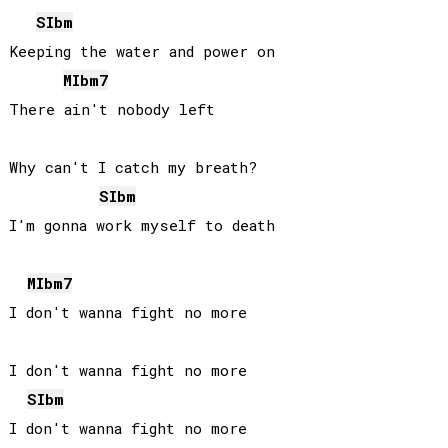
SIb
m
Keeping the water and power on

MIb
m7
There ain't nobody left

Why can't I catch my breath?

SIb
m
I'm gonna work myself to death

MIb
m7
I don't wanna fight no more

I don't wanna fight no more

SIb
m
I don't wanna fight no more
