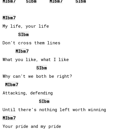
MIb
m7
SIb
m
MIb
m7
SIb
m
MIb
m7
My life, your life

SIb
m
Don't cross them lines

MIb
m7
What you like, what I like

SIb
m
Why can't we both be right?

MIb
m7
Attacking, defending

SIb
m
MIb
m7