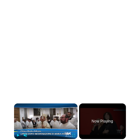
×
Now Playing