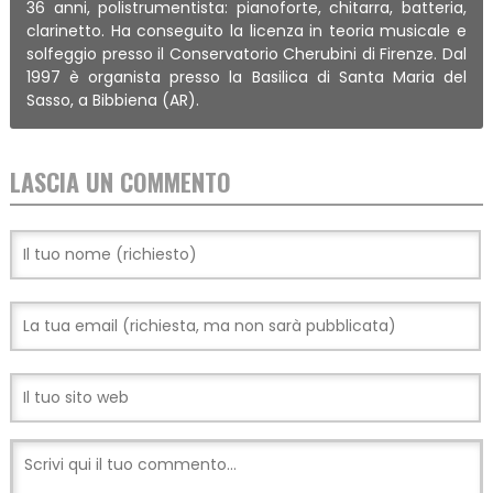
36 anni, polistrumentista: pianoforte, chitarra, batteria,
clarinetto. Ha conseguito la licenza in teoria musicale e
solfeggio presso il Conservatorio Cherubini di Firenze. Dal
1997 è organista presso la Basilica di Santa Maria del
Sasso, a Bibbiena (AR).
LASCIA UN COMMENTO