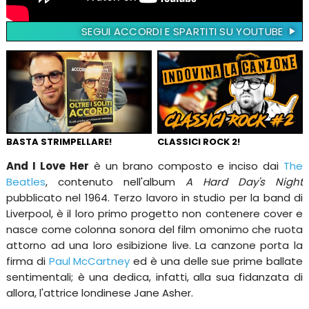
SEGUI ACCORDI E SPARTITI SU YOUTUBE
BASTA STRIMPELLARE!
CLASSICI ROCK 2!
And I Love Her
è un brano composto e inciso dai
The
Beatles
, contenuto nell'album
A Hard Day's Night
pubblicato nel 1964. Terzo lavoro in studio per la band di
Liverpool, è il loro primo progetto non contenere cover e
nasce come colonna sonora del film omonimo che ruota
attorno ad una loro esibizione live. La canzone porta la
firma di
Paul McCartney
ed è una delle sue prime ballate
sentimentali; è una dedica, infatti, alla sua fidanzata di
allora, l'attrice londinese Jane Asher.