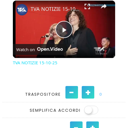
×
Play
Unmute
Fullscreen
TVA NOTIZIE 15-10-25
Play
Watch on
Video
TVA NOTIZIE 15-10-25
-
+
TRASPOSITORE
0
SEMPLIFICA ACCORDI
-
+