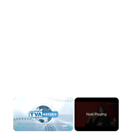
×
Now Playing