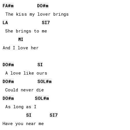
FA#
m
DO#
m
LA
SI
7
 She brings to me

MI
And I love her

DO#
m
SI
DO#
m
SOL#
m
DO#
m
SOL#
m
 As long as I

SI
SI
7
Have you near me
