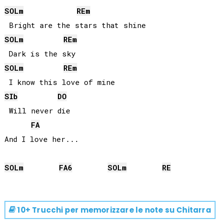
SOL
m
RE
m
SOL
m
RE
m
SOL
m
RE
m
SIb
DO
 Will never die

FA
And I love her...

SOL
m
FA
6
SOL
m
RE
10+ Trucchi per memorizzare le note su
Chitarra