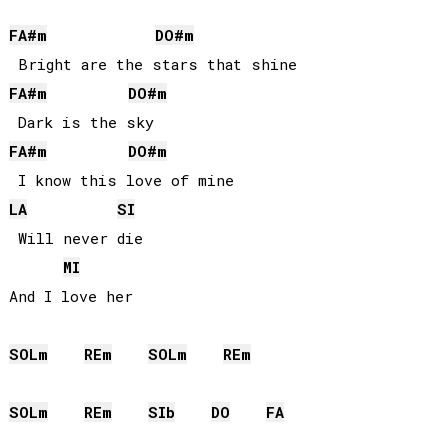
FA#
m
DO#
m
FA#
m
DO#
m
FA#
m
DO#
m
LA
SI
 Will never die

MI
SOL
m
RE
m
SOL
m
RE
m
SOL
m
RE
m
SIb
DO
FA