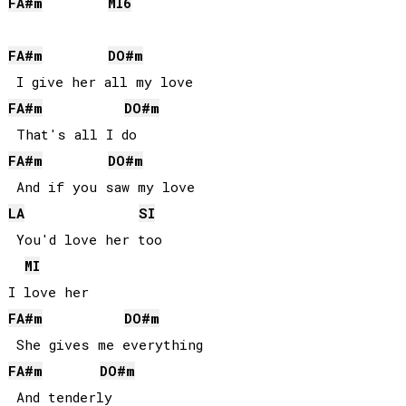
FA#
m
MI
6
FA#
m
DO#
m
FA#
m
DO#
m
FA#
m
DO#
m
LA
SI
 You'd love her too

MI
FA#
m
DO#
m
FA#
m
DO#
m