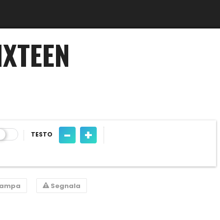
IXTEEN
-
+
TESTO
tampa
Segnala