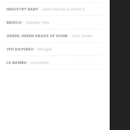
INDUSTRY BABY
- Jack Harlow & Lil Nas X
MEXICO
- Claudio Villa
GREEN, GREEN GRASS OF HOME
- Tom Jones
VIVI DAVVERO
- Giorgia
LA BAMBA
- Los Lobos