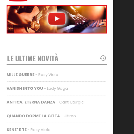
LE ULTIME NOVITÀ
MILLE GUERRE
- Rosy Viola
VANISH INTO YOU
- Lady Gaga
ANTICA, ETERNA DANZA
- Canti Liturgici
QUANDO DORME LA CITTÀ
- Ultimo
SENZ’ E TE
- Rosy Viola