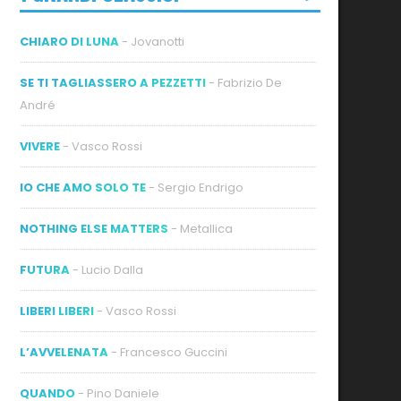
CHIARO DI LUNA
- Jovanotti
SE TI TAGLIASSERO A PEZZETTI
- Fabrizio De
André
VIVERE
- Vasco Rossi
IO CHE AMO SOLO TE
- Sergio Endrigo
NOTHING ELSE MATTERS
- Metallica
FUTURA
- Lucio Dalla
LIBERI LIBERI
- Vasco Rossi
L’AVVELENATA
- Francesco Guccini
QUANDO
- Pino Daniele