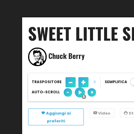
SWEET LITTLE S
Chuck Berry
-
+
TRASPOSITORE
0
SEMPLIFICA
-
+
AUTO-SCROLL
Aggiungi ai
Video
S
preferiti