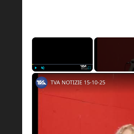
×
Play
Unmute
Fullscreen
TVA NOTIZIE 15-10-25