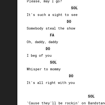
Please, may I go?

SOL
It's such a sight to see

DO
Somebody steal the show

FA
Oh, daddy, daddy

DO
I beg of you

SOL
Whisper to mommy

DO
It's all right with you

SOL
'Cause they'll be rockin' on Bandstand