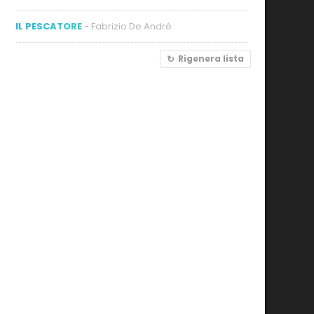
IL PESCATORE
- Fabrizio De André
Rigenera lista