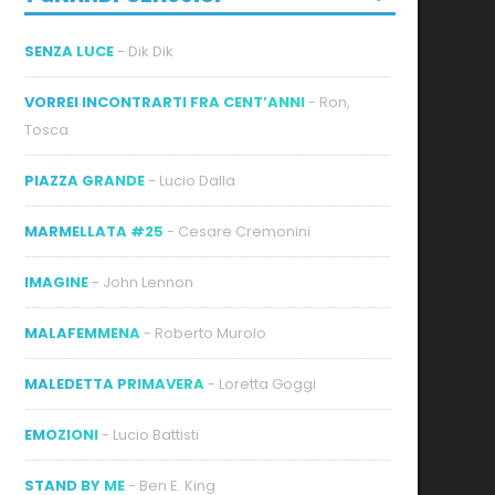
SENZA LUCE
- Dik Dik
VORREI INCONTRARTI FRA CENT’ANNI
- Ron,
Tosca
PIAZZA GRANDE
- Lucio Dalla
MARMELLATA #25
- Cesare Cremonini
IMAGINE
- John Lennon
MALAFEMMENA
- Roberto Murolo
MALEDETTA PRIMAVERA
- Loretta Goggi
EMOZIONI
- Lucio Battisti
STAND BY ME
- Ben E. King