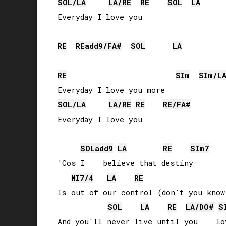
SOL
/
LA
LA
/
RE
RE
SOL
LA
Everyday I love you

RE
RE
add9/
FA#
SOL
LA
RE
SI
m
SI
m/
L
SOL
/
LA
LA
/
RE
RE
RE
/
FA#
Everyday I love you

SOL
add9
LA
RE
SI
m7
'Cos I    believe that destiny

MI
7/4
LA
RE
Is out of our control (don't you know 
SOL
LA
RE
LA
/
DO#
S