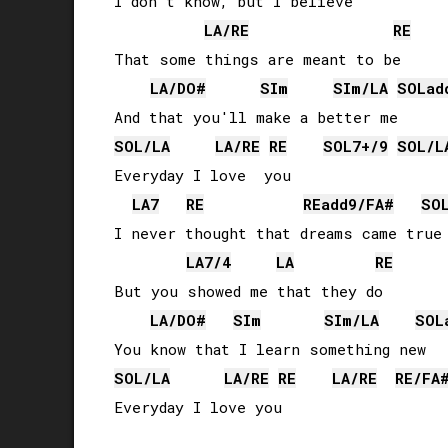
I don't know, but I believe

LA
/
RE
RE
That some things are meant to be

LA
/
DO#
SI
m
SI
m/
LA
SOL
ad
SOL
/
LA
LA
/
RE
RE
SOL
7+/9
SOL
/
L
Everyday I love  you

LA
7
RE
RE
add9/
FA#
SO
I never thought that dreams came true

LA
7/4
LA
RE
But you showed me that they do

LA
/
DO#
SI
m
SI
m/
LA
SOL
SOL
/
LA
LA
/
RE
RE
LA
/
RE
RE
/
FA
Everyday I love you
