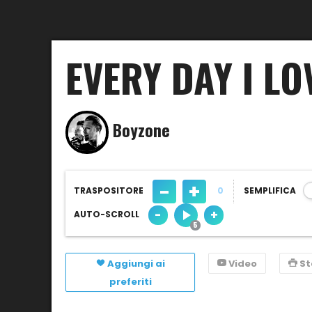
EVERY DAY I LO
Boyzone
-
+
TRASPOSITORE
0
SEMPLIFICA
-
+
AUTO-SCROLL
Aggiungi ai
Video
S
preferiti