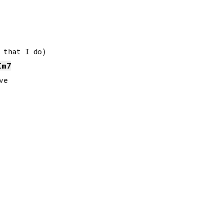
that I do)

I
m7