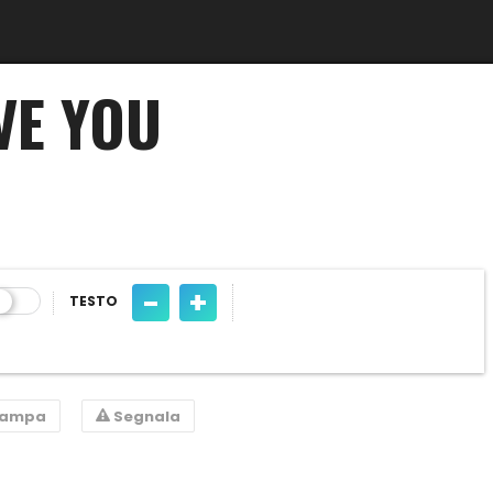
VE YOU
-
+
TESTO
tampa
Segnala