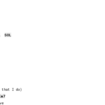
A
SOL
that I do)

I
m7