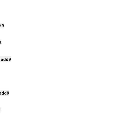
d9
A
L
add9
add9
#