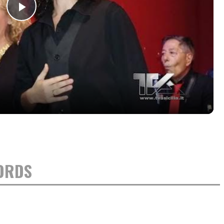
Play
Video
HORDS