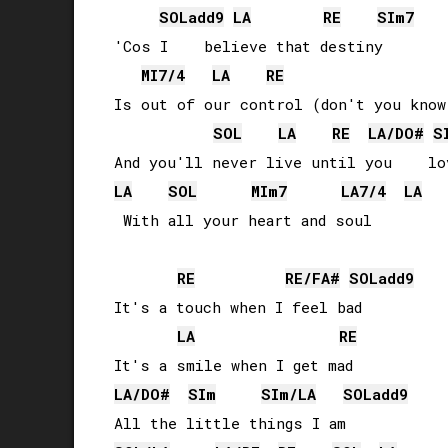
SOL
add9
LA
RE
SI
m7
'Cos I    believe that destiny

MI
7/4
LA
RE
Is out of our control (don't you know 
SOL
LA
RE
LA
/
DO#
S
LA
SOL
MI
m7
LA
7/4
LA
 With all your heart and soul

RE
RE
/
FA#
SOL
add9
It's a touch when I feel bad

LA
RE
LA
/
DO#
SI
m
SI
m/
LA
SOL
add9