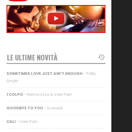
LE ULTIME NOVITÀ
SOMETIMES LOVE JUST AIN’T ENOUGH
- Patty
Smyth
1 COLPO
- Neima Ezza & Vale Pain
GOODBYE TO YOU
- Scandal
CALI
- Vale Pain