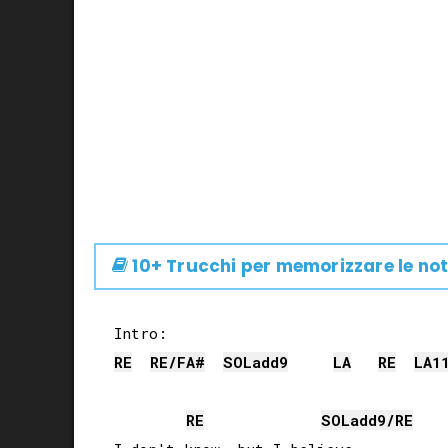
10+ Trucchi per memorizzare le not
RE
RE
/
FA#
SOL
add9
LA
RE
LA
1
RE
SOL
add9/
RE