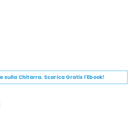
e su
lla
Chitarra
. Scarica Gratis l'Ebook!
1