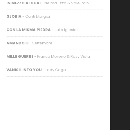
IN MEZZO AI GUAI
- Neima Ezza & Vale Pain
GLORIA
- Canti Liturgici
CON LA MISMA PIEDRA
- Julio Iglesias
AMANDOTI
- Settembre
MILLE GUERRE
- Franco Moreno & Rosy Viola
VANISH INTO YOU
- Lady Gaga