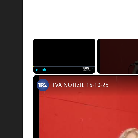
×
Play
Unmute
Fullscreen
TVA NOTIZIE 15-10-25