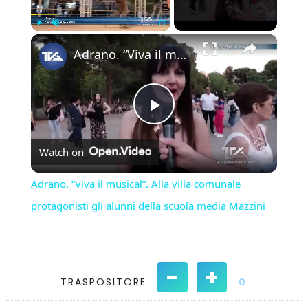
×
Play
Unmute
Fullscreen
Adrano. “Viva il musical”. Alla villa comunale protagonisti gli alunni della scuola media Mazzini
Play
Watch on
Video
Adrano. “Viva il musical”. Alla villa comunale
protagonisti gli alunni della scuola media Mazzini
-
+
TRASPOSITORE
0