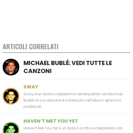
ARTICOLI CORRELATI
MICHAEL BUBLÉ: VEDI TUTTE LE
CANZONI
SWAY
Sway è un brano celeberrimo reinterpretato da Michael
Bublé, la cui versione è contenuta nell'album eponimo
pubblicat...
HAVEN’T MET YOU YET
Haven't Met You Yet è un brano scritto e interpretato dal