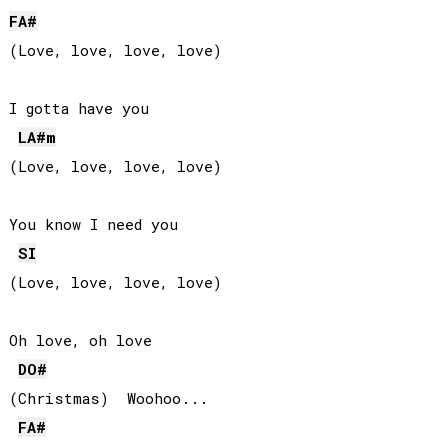
FA#
(Love, love, love, love)

I gotta have you

LA#
m
(Love, love, love, love)

You know I need you

SI
(Love, love, love, love)

Oh love, oh love

DO#
(Christmas)  Woohoo...

FA#