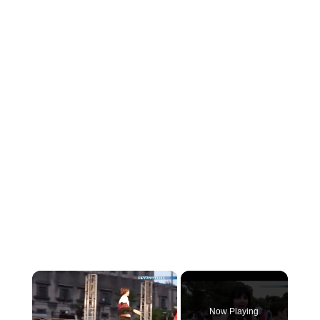
×
Now Playing