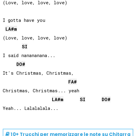
(Love, love, love, love)

I gotta have you

LA#
m
(Love, love, love, love)

SI
I said nanananana...

DO#
It's Christmas, Christmas, 

FA#
Christmas, Christmas... yeah

LA#
m
SI
DO#
10+ Trucchi per memorizzare le note su
Chitarra