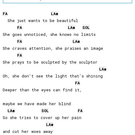
FA
LA
m
  She just wants to be beautiful

FA
LA
m
SOL
She goes unnoticed, she knows no limits

FA
LA
m
She craves attention, she praises an image

FA
She prays to be sculpted by the sculptor

LA
m
Oh, she don't see the light that's shining

FA
Deeper than the eyes can find it, 

maybe we have made her blind

LA
m
SOL
FA
So she tries to cover up her pain 

LA
m
and cut her woes away
