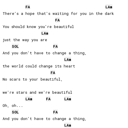
FA
LA
m
There's a hope that's waiting for you in the dark

FA
You should know you're beautiful 

LA
m
just the way you are

SOL
FA
And you don't have to change a thing, 

LA
m
the world could change its heart

FA
No scars to your beautiful, 

we're stars and we're beautiful

LA
m
FA
LA
m
Oh, oh...

SOL
FA
And you don't have to change a thing, 

LA
m