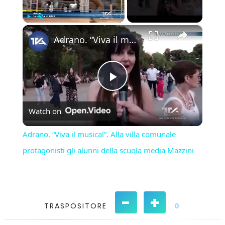
×
Play
Unmute
Fullscreen
Adrano. “Viva il musical”. Alla villa comunale protagonisti gli alunni della scuola media Mazzini
Play
Watch on
Video
Adrano. “Viva il musical”. Alla villa comunale
protagonisti gli alunni della scuola media Mazzini
-
+
TRASPOSITORE
0