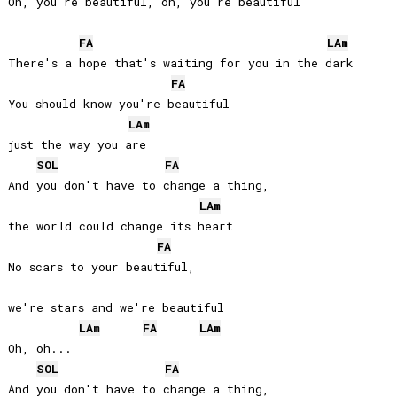
Oh, you're beautiful, oh, you're beautiful

FA
LA
m
There's a hope that's waiting for you in the dark

FA
You should know you're beautiful 

LA
m
just the way you are

SOL
FA
And you don't have to change a thing, 

LA
m
the world could change its heart

FA
No scars to your beautiful, 

we're stars and we're beautiful

LA
m
FA
LA
m
Oh, oh...

SOL
FA
And you don't have to change a thing, 
