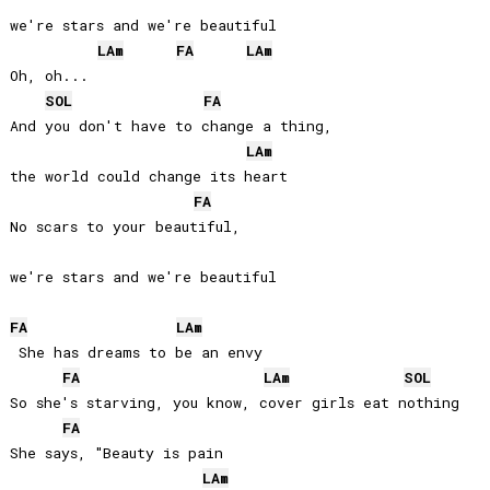
we're stars and we're beautiful

LA
m
FA
LA
m
Oh, oh...

SOL
FA
And you don't have to change a thing, 

LA
m
the world could change its heart

FA
No scars to your beautiful, 

we're stars and we're beautiful

FA
LA
m
 She has dreams to be an envy

FA
LA
m
SOL
So she's starving, you know, cover girls eat nothing

FA
She says, "Beauty is pain 

LA
m