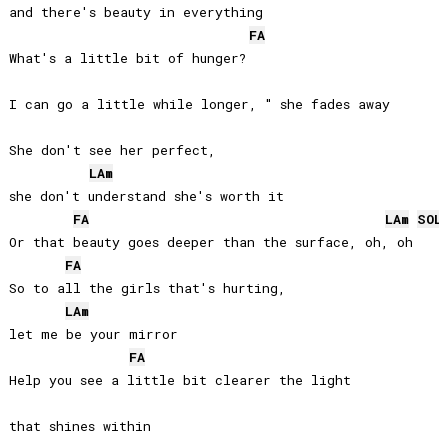
and there's beauty in everything

FA
What's a little bit of hunger? 

I can go a little while longer, " she fades away

She don't see her perfect, 

LA
m
she don't understand she's worth it

FA
LA
m
SOL
Or that beauty goes deeper than the surface, oh, oh

FA
So to all the girls that's hurting, 

LA
m
let me be your mirror

FA
Help you see a little bit clearer the light 

that shines within
