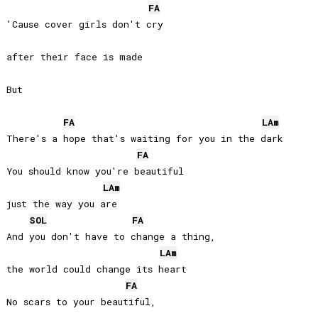
FA
'Cause cover girls don't cry 

after their face is made

But

FA
LA
m
There's a hope that's waiting for you in the dark

FA
You should know you're beautiful 

LA
m
just the way you are

SOL
FA
And you don't have to change a thing, 

LA
m
the world could change its heart

FA
No scars to your beautiful, 
