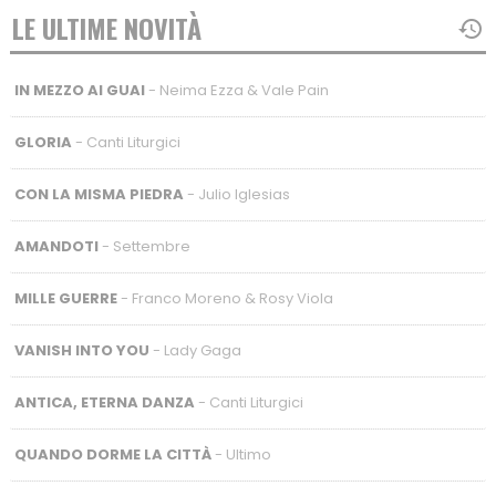
LE ULTIME NOVITÀ
IN MEZZO AI GUAI
- Neima Ezza & Vale Pain
GLORIA
- Canti Liturgici
CON LA MISMA PIEDRA
- Julio Iglesias
AMANDOTI
- Settembre
MILLE GUERRE
- Franco Moreno & Rosy Viola
VANISH INTO YOU
- Lady Gaga
ANTICA, ETERNA DANZA
- Canti Liturgici
QUANDO DORME LA CITTÀ
- Ultimo