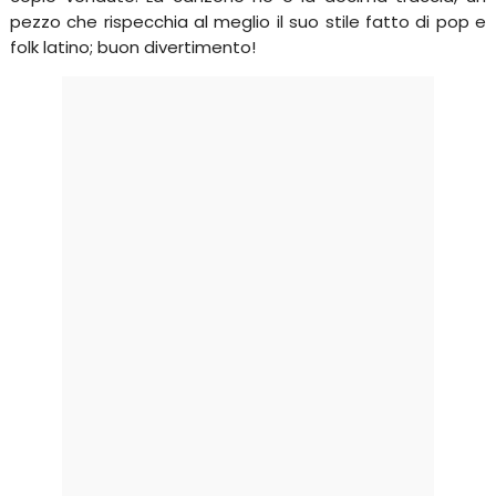
pezzo che rispecchia al meglio il suo stile fatto di pop e
folk latino; buon divertimento!