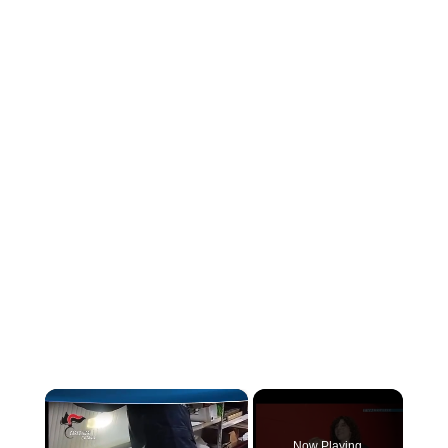
×
Now Playing