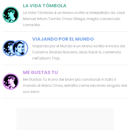
LA VIDA TÓMBOLA
La Vida Tómbola è un brano scritto e interpretato da José
Manuel Arturo Tomás Chao Ortega, meglio conosciuto
come Ma...
VIAJANDO POR EL MUNDO
Viajando por el Mundo è un brano scritto e inciso da
Carolina Giraldo Navarro, alias Karol G, contenuto
nell'album Trop...
ME GUSTAS TU
Me Gustas Tu è uno dei brani più conosciuti in tutto il
mondo di Manu Chao, estratto come secondo singolo dal
suo seco...