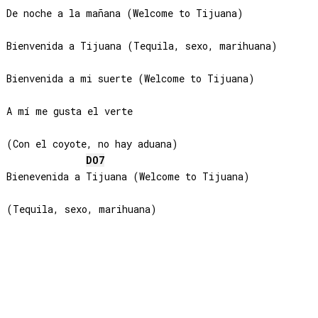
De noche a la mañana (Welcome to Tijuana)

Bienvenida a Tijuana (Tequila, sexo, marihuana)

Bienvenida a mi suerte (Welcome to Tijuana)

A mí me gusta el verte 

(Con el coyote, no hay aduana)

DO
7
Bienevenida a Tijuana (Welcome to Tijuana)
