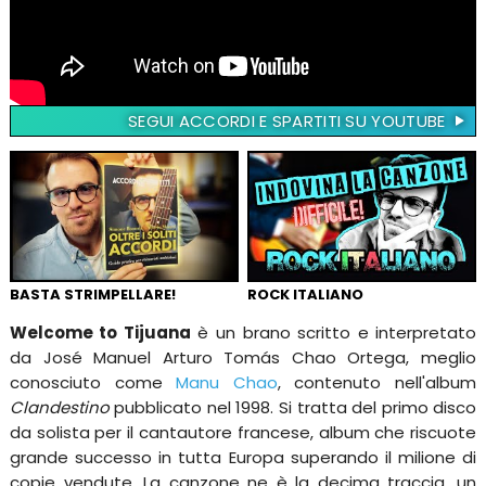
SEGUI ACCORDI E SPARTITI SU YOUTUBE
BASTA STRIMPELLARE!
ROCK ITALIANO
Welcome to Tijuana
è un brano scritto e interpretato
da José Manuel Arturo Tomás Chao Ortega, meglio
conosciuto come
Manu Chao
, contenuto nell'album
Clandestino
pubblicato nel 1998. Si tratta del primo disco
da solista per il cantautore francese, album che riscuote
grande successo in tutta Europa superando il milione di
copie vendute. La canzone ne è la decima traccia, un