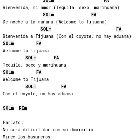
SOL
m
FA
Bienvenida, mi amor (Tequila, sexo, marihuana)

SOL
m
FA
De noche a la mañana (Welcome to Tijuana)

SOL
m
FA
SOL
m
FA
Welcome to Tijuana

SOL
m
FA
SOL
m
FA
Welcome to Tijuana

SOL
m
FA
Con el coyote, no hay aduana

SOL
m
RE
m
Parlato:

No será difícil dar con su domicilio

Miren los basureros
