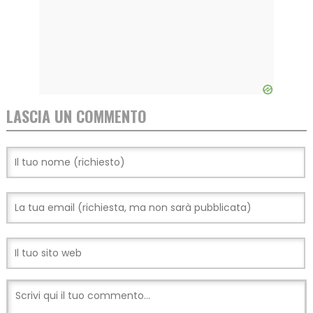
LASCIA UN COMMENTO