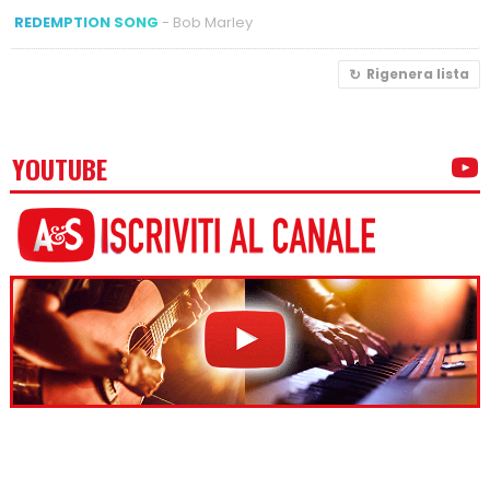
REDEMPTION SONG
- Bob Marley
Rigenera lista
YOUTUBE