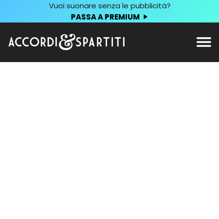
Vuoi suonare senza le pubblicità?
PASSA A PREMIUM