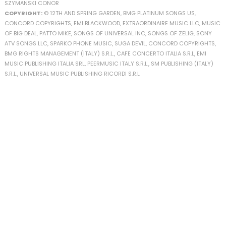
SZYMANSKI CONOR
COPYRIGHT:
© 12TH AND SPRING GARDEN, BMG PLATINUM SONGS US,
CONCORD COPYRIGHTS, EMI BLACKWOOD, EXTRAORDINAIRE MUSIC LLC, MUSIC
OF BIG DEAL, PATTO MIKE, SONGS OF UNIVERSAL INC, SONGS OF ZELIG, SONY
ATV SONGS LLC, SPARKO PHONE MUSIC, SUGA DEVIL, CONCORD COPYRIGHTS,
BMG RIGHTS MANAGEMENT (ITALY) S.R.L., CAFE CONCERTO ITALIA S.R.L, EMI
MUSIC PUBLISHING ITALIA SRL, PEERMUSIC ITALY S.R.L., SM PUBLISHING (ITALY)
S.R.L., UNIVERSAL MUSIC PUBLISHING RICORDI S.R.L