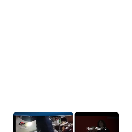
×
Now Playing