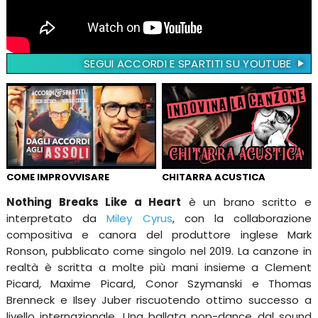
SEGUI ACCORDI E SPARTITI SU YOUTUBE
COME IMPROVVISARE
CHITARRA ACUSTICA
Nothing Breaks Like a Heart
è un brano scritto e
interpretato da
Miley Cyrus
, con la collaborazione
compositiva e canora del produttore inglese Mark
Ronson, pubblicato come singolo nel 2019. La canzone in
realtà è scritta a molte più mani insieme a Clement
Picard, Maxime Picard, Conor Szymanski e Thomas
Brenneck e Ilsey Juber riscuotendo ottimo successo a
livello internazionale. Una ballata pop-dance dal sound