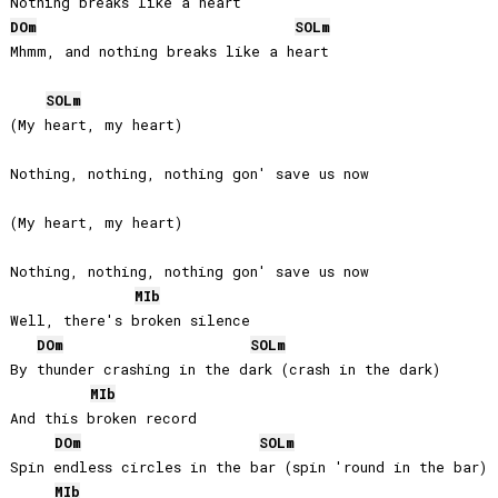
DO
m
SOL
m
Mhmm, and nothing breaks like a heart

SOL
m
(My heart, my heart)

Nothing, nothing, nothing gon' save us now

(My heart, my heart)

Nothing, nothing, nothing gon' save us now

MIb
Well, there's broken silence

DO
m
SOL
m
By thunder crashing in the dark (crash in the dark)

MIb
And this broken record

DO
m
SOL
m
Spin endless circles in the bar (spin 'round in the bar)

MIb