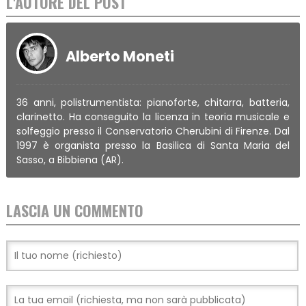
L'AUTORE DEL POST
Alberto Moneti
36 anni, polistrumentista: pianoforte, chitarra, batteria,
clarinetto. Ha conseguito la licenza in teoria musicale e
solfeggio presso il Conservatorio Cherubini di Firenze. Dal
1997 è organista presso la Basilica di Santa Maria del
Sasso, a Bibbiena (AR).
LASCIA UN COMMENTO