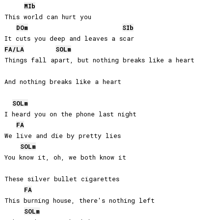
MIb
This world can hurt you

DO
m
SIb
FA
/
LA
SOL
m
Things fall apart, but nothing breaks like a heart

And nothing breaks like a heart

SOL
m
I heard you on the phone last night

FA
We live and die by pretty lies

SOL
m
You know it, oh, we both know it

These silver bullet cigarettes

FA
This burning house, there's nothing left

SOL
m