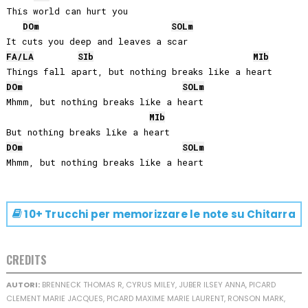
This world can hurt you

DO
m
SOL
m
FA
/
LA
SIb
MIb
DO
m
SOL
m
Mhmm, but nothing breaks like a heart

MIb
DO
m
SOL
m
10+ Trucchi per memorizzare le note su
Chitarra
CREDITS
AUTORI:
BRENNECK THOMAS R, CYRUS MILEY, JUBER ILSEY ANNA, PICARD
CLEMENT MARIE JACQUES, PICARD MAXIME MARIE LAURENT, RONSON MARK,