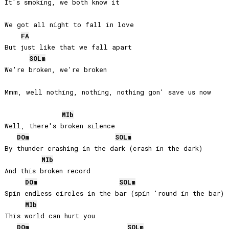
It's smoking, we both know it

We got all night to fall in love

FA
But just like that we fall apart

SOL
m
We're broken, we're broken

Mmm, well nothing, nothing, nothing gon' save us now

MIb
Well, there's broken silence

DO
m
SOL
m
By thunder crashing in the dark (crash in the dark)

MIb
And this broken record

DO
m
SOL
m
Spin endless circles in the bar (spin 'round in the bar)

MIb
This world can hurt you

DO
m
SOL
m