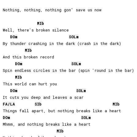
Nothing, nothing, nothing gon' save us now

MIb
Well, there's broken silence

DO
m
SOL
m
By thunder crashing in the dark (crash in the dark)

MIb
And this broken record

DO
m
SOL
m
Spin endless circles in the bar (spin 'round in the bar)

MIb
This world can hurt you

DO
m
SOL
m
FA
/
LA
SIb
MIb
DO
m
SOL
m
Mhmm, and nothing breaks like a heart

MIb