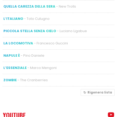
QUELLA CAREZZA DELLA SERA
- New Trolls
L’ITALIANO
- Toto Cutugno
PICCOLA STELLA SENZA CIELO
- Luciano Ligabue
LA LOCOMOTIVA
- Francesco Guccini
NAPULE È
- Pino Daniele
L’ESSENZIALE
- Marco Mengoni
ZOMBIE
- The Cranberries
Rigenera lista
YOUTUBE