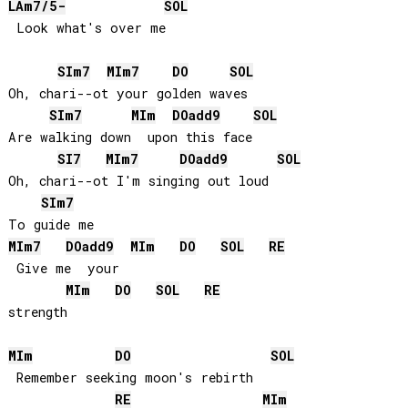
LA
m7/5-
SOL
 Look what's over me

SI
m7
MI
m7
DO
SOL
Oh, chari--ot your golden waves

SI
m7
MI
m
DO
add9
SOL
Are walking down  upon this face

SI
7
MI
m7
DO
add9
SOL
Oh, chari--ot I'm singing out loud

SI
m7
MI
m7
DO
add9
MI
m
DO
SOL
RE
 Give me  your 

MI
m
DO
SOL
RE
strength

MI
m
DO
SOL
 Remember seeking moon's rebirth

RE
MI
m