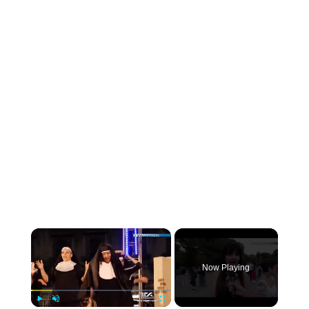
×
Now Playing