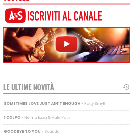
LE ULTIME NOVITÀ
SOMETIMES LOVE JUST AIN’T ENOUGH
- Patty Smyth
1 COLPO
- Neima Ezza & Vale Pain
GOODBYE TO YOU
- Scandal