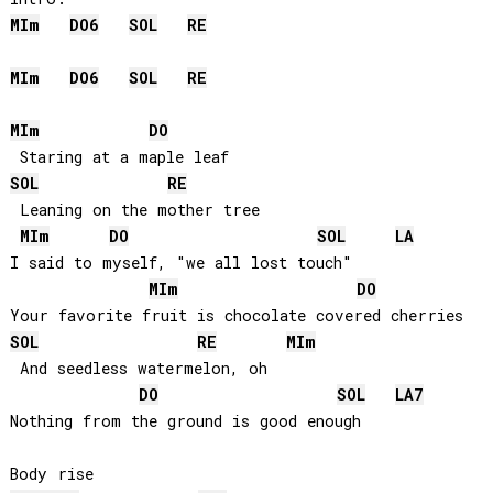
MI
m
DO
6
SOL
RE
MI
m
DO
6
SOL
RE
MI
m
DO
SOL
RE
 Leaning on the mother tree

MI
m
DO
SOL
LA
I said to myself, "we all lost touch"

MI
m
DO
SOL
RE
MI
m
 And seedless watermelon, oh

DO
SOL
LA
7
Nothing from the ground is good enough
