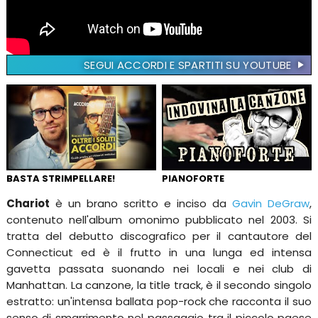
SEGUI ACCORDI E SPARTITI SU YOUTUBE
BASTA STRIMPELLARE!
PIANOFORTE
Chariot
è un brano scritto e inciso da
Gavin DeGraw
,
contenuto nell'album omonimo pubblicato nel 2003. Si
tratta del debutto discografico per il cantautore del
Connecticut ed è il frutto in una lunga ed intensa
gavetta passata suonando nei locali e nei club di
Manhattan. La canzone, la title track, è il secondo singolo
estratto: un'intensa ballata pop-rock che racconta il suo
senso di smarrimento nel passaggio tra il piccolo paese