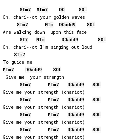
SI
m7
MI
m7
DO
SOL
Oh, chari--ot your golden waves

SI
m7
MI
m
DO
add9
SOL
Are walking down  upon this face

SI
7
MI
m
DO
add9
SOL
Oh, chari--ot I'm singing out loud

SI
m7
MI
m7
DO
add9
SOL
 Give me  your strength

SI
m7
MI
m7
DO
add9
SOL
Give me your strength (chariot)

SI
m7
MI
m7
DO
add9
SOL
Give me your strength (chariot)

SI
m7
MI
m7
DO
add9
SOL
Give me your strength (chariot)

SI
m7
MI
m7
DO
add9
SOL
Give me your strength (chariot)
