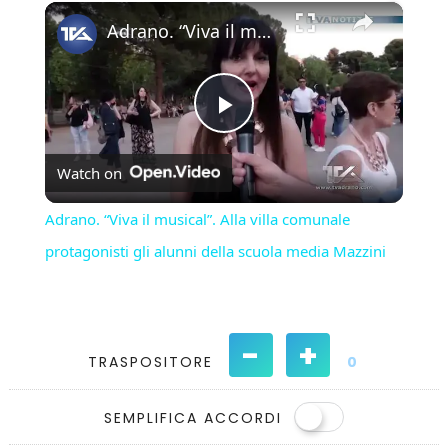
×
Play
Unmute
Fullscreen
Adrano. “Viva il musical”. Alla villa comunale protagonisti gli alunni della scuola media Mazzini
Play
Watch on
Video
Adrano. “Viva il musical”. Alla villa comunale
protagonisti gli alunni della scuola media Mazzini
-
+
TRASPOSITORE
0
SEMPLIFICA ACCORDI