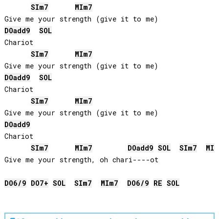
SI
m7
MI
m7
DO
add9
SOL
Chariot

SI
m7
MI
m7
DO
add9
SOL
Chariot

SI
m7
MI
m7
DO
add9
Chariot

SI
m7
MI
m7
DO
add9
SOL
SI
m7
MI
m
Give me your strength, oh chari----ot

DO
6/9
DO
7+
SOL
SI
m7
MI
m7
DO
6/9
RE
SOL