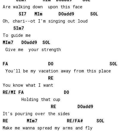
Are walking down  upon this face

SI
7
MI
m
DO
add9
SOL
Oh, chari--ot I'm singing out loud

SI
m7
MI
m7
DO
add9
SOL
 Give me  your strength

FA
DO
SOL
 You'll be my vacation away from this place

RE
RE
/
MI
FA
DO
       Holding that cup

RE
DO
add9
RE
MI
m7
RE
/
FA#
SOL
Make me wanna spread my arms and fly
