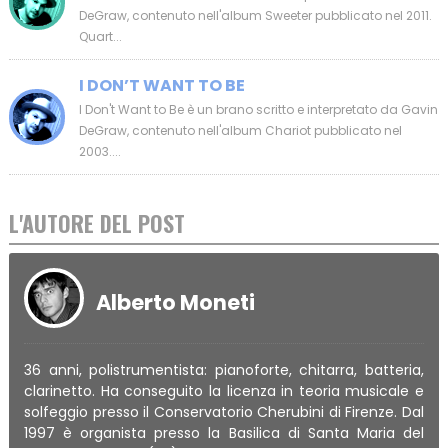
DeGraw, contenuto nell'album Sweeter pubblicato nel 2011.
Quart...
I DON’T WANT TO BE
I Don't Want to Be è un brano scritto e interpretato da Gavin
DeGraw, contenuto nell'album Chariot pubblicato nel
2003....
L'AUTORE DEL POST
Alberto Moneti
36 anni, polistrumentista: pianoforte, chitarra, batteria,
clarinetto. Ha conseguito la licenza in teoria musicale e
solfeggio presso il Conservatorio Cherubini di Firenze. Dal
1997 è organista presso la Basilica di Santa Maria del