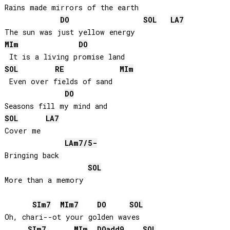
Rains made mirrors of the earth

DO
SOL
LA
7
MI
m
DO
SOL
RE
MI
m
 Even over fields of sand

DO
SOL
LA
7
Cover me

LA
m7/5-
Bringing back

SOL
More than a memory

SI
m7
MI
m7
DO
SOL
Oh, chari--ot your golden waves

SI
m7
MI
m
DO
add9
SOL