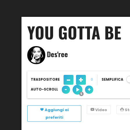
YOU GOTTA BE
Des'ree
-
+
TRASPOSITORE
0
SEMPLIFICA
-
+
AUTO-SCROLL
Aggiungi ai
Video
S
preferiti