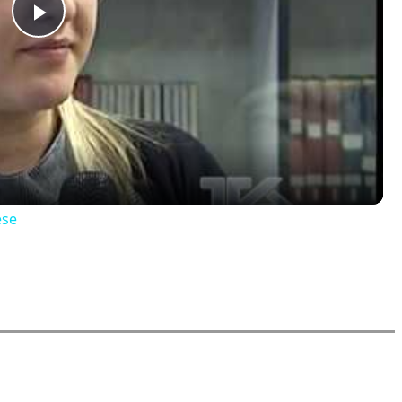
Play
Video
ese