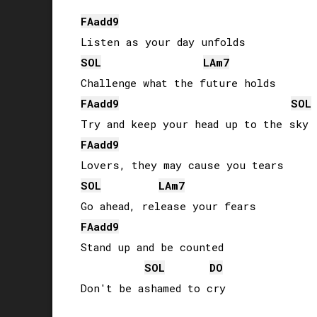
FA
add9
SOL
LA
m7
FA
add9
SOL
FA
add9
SOL
LA
m7
FA
add9
Stand up and be counted

SOL
DO
Don't be ashamed to cry
