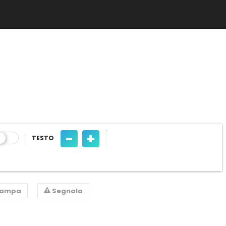
-
+
TESTO
tampa
Segnala