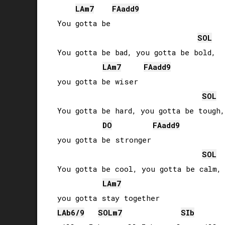
LA
m7
FA
add9
You gotta be

SOL
You gotta be bad, you gotta be bold, 

LA
m7
FA
add9
you gotta be wiser

SOL
You gotta be hard, you gotta be tough, 
DO
FA
add9
you gotta be stronger

SOL
You gotta be cool, you gotta be calm, 
LA
m7
LAb
6/9
SOL
m7
SIb