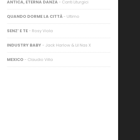
ANTICA, ETERNA DANZA
- Canti Liturgici
QUANDO DORME LA CITTÀ
- Ultimo
SENZ’ E TE
- Rosy Viola
INDUSTRY BABY
- Jack Harlow & Lil Nas X
MEXICO
- Claudio Villa