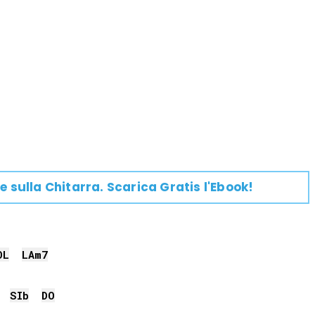
e su
lla
Chitarra
. Scarica Gratis l'Ebook!
OL
LA
m7
SIb
DO