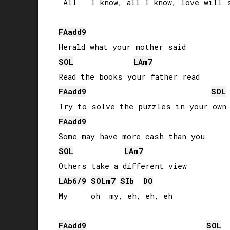
 All   I know, all I know, love will s
FA
add9
SOL
LA
m7
FA
add9
SOL
FA
add9
SOL
LA
m7
LAb
6/9
SOL
m7
SIb
DO
My     oh  my, eh, eh, eh

FA
add9
SOL