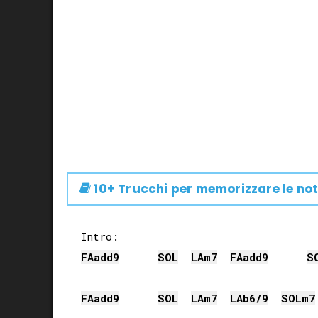
10+ Trucchi per memorizzare le not
FA
add9
SOL
LA
m7
FA
add9
S
FA
add9
SOL
LA
m7
LAb
6/9
SOL
m7