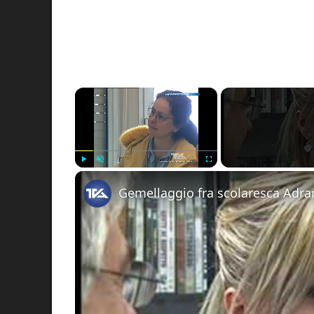
×
Play
Unmute
Fullscreen
Gemellaggio fra scolaresca Adra