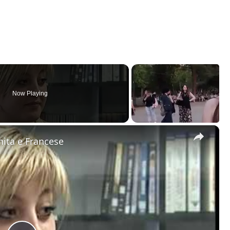
Now Playing
×
nita e Francese