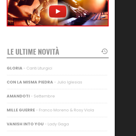
LE ULTIME NOVITÀ
GLORIA
- Canti Liturgici
CON LA MISMA PIEDRA
- Julio Iglesias
AMANDOTI
- Settembre
MILLE GUERRE
- Franco Moreno & Rosy Viola
VANISH INTO YOU
- Lady Gaga