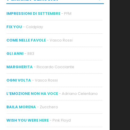
IMPRESSIONI DI SETTEMBRE
- PFM
FIX YOU
- Coldplay
COME NELLE FAVOLE
- Vasco Rossi
GLI ANNI
- 883
MARGHERITA
- Riccardo Cocciante
OGNI VOLTA
- Vasco Rossi
L’EMOZIONE NON HA VOCE
- Adriano Celentano
BAILA MORENA
- Zucchero
WISH YOU WERE HERE
- Pink Floyd