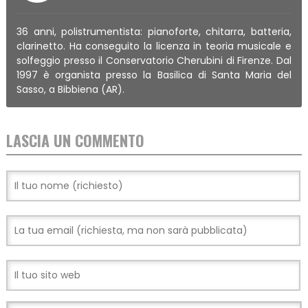
36 anni, polistrumentista: pianoforte, chitarra, batteria,
clarinetto. Ha conseguito la licenza in teoria musicale e
solfeggio presso il Conservatorio Cherubini di Firenze. Dal
1997 è organista presso la Basilica di Santa Maria del
Sasso, a Bibbiena (AR).
LASCIA UN COMMENTO