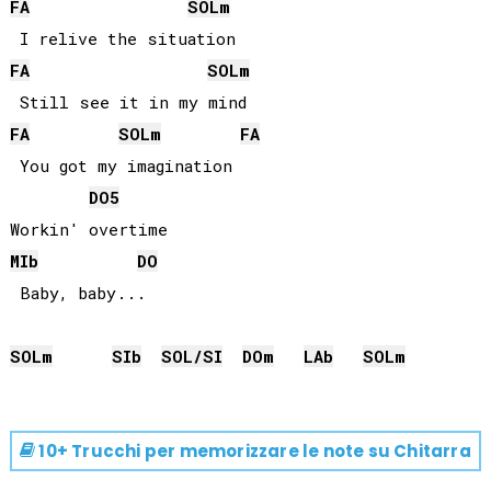
FA
SOL
m
FA
SOL
m
FA
SOL
m
FA
 You got my imagination

DO
5
MIb
DO
 Baby, baby...

SOL
m
SIb
SOL
/
SI
DO
m
LAb
SOL
m
10+ Trucchi per memorizzare le note su
Chitarra