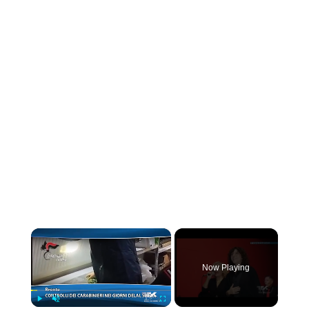
×
Now Playing