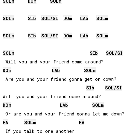
SOL
m
DO
m
SOL
m
SOL
m
SIb
SOL
/
SI
DO
m
LAb
SOL
m
SOL
m
SIb
SOL
/
SI
DO
m
LAb
SOL
m
SOL
m
SIb
SOL
/
SI
DO
m
LAb
SOL
m
 Are you and your friend gonna get on down?

SIb
SOL
/
SI
DO
m
LAb
SOL
m
FA
SOL
m
FA
 If you talk to one another
