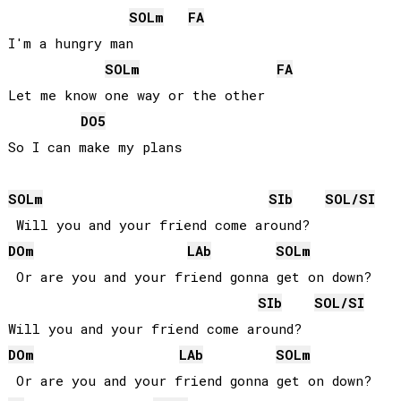
SOL
m
FA
I'm a hungry man

SOL
m
FA
Let me know one way or the other

DO
5
So I can make my plans

SOL
m
SIb
SOL
/
SI
DO
m
LAb
SOL
m
 Or are you and your friend gonna get on down?

SIb
SOL
/
SI
DO
m
LAb
SOL
m