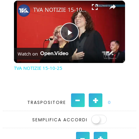
×
Play
Unmute
Fullscreen
TVA NOTIZIE 15-10-25
Play
Watch on
Video
TVA NOTIZIE 15-10-25
-
+
TRASPOSITORE
0
SEMPLIFICA ACCORDI
-
+