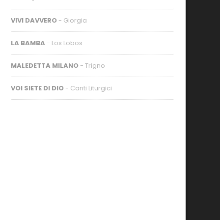
VIVI DAVVERO
- Giorgia
LA BAMBA
- Los Lobos
MALEDETTA MILANO
- Trigno
VOI SIETE DI DIO
- Canti Liturgici