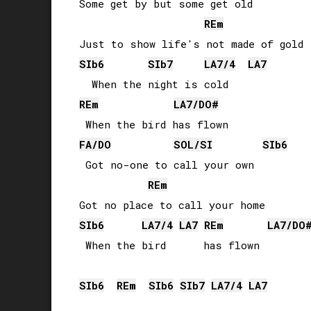
Some get by but some get old

RE
m
SIb
6
SIb
7
LA
7/4
LA
7
RE
m
LA
7/
DO#
FA
/
DO
SOL
/
SI
SIb
6
 Got no-one to call your own

RE
m
SIb
6
LA
7/4
LA
7
RE
m
LA
7/
DO
 When the bird      has flown

SIb
6
RE
m
SIb
6
SIb
7
LA
7/4
LA
7