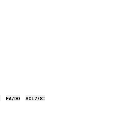
#
FA
/
DO
SOL
7/
SI