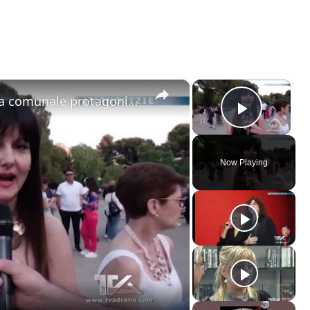
×
×
Adrano. “Viva il musical”. Alla villa comunale protagonisti gli alunni della scuola media Mazzini
Play V
Now Playing
ay
deo