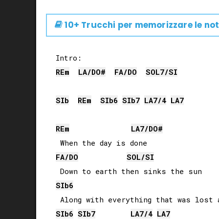
10+ Trucchi per memorizzare le not
RE
m
LA
/
DO#
FA
/
DO
SOL
7/
SI
SIb
RE
m
SIb
6
SIb
7
LA
7/4
LA
7
RE
m
LA
7/
DO#
FA
/
DO
SOL
/
SI
SIb
6
SIb
6
SIb
7
LA
7/4
LA
7