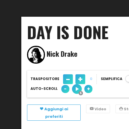
DAY IS DONE
Nick Drake
-
+
TRASPOSITORE
0
SEMPLIFICA
-
+
AUTO-SCROLL
Aggiungi ai
Video
S
preferiti