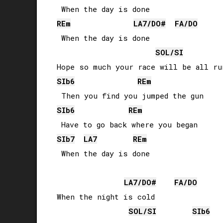
RE
m
LA
7/
DO#
FA
/
DO
 When the day is done

SOL
/
SI
SIb
6
RE
m
SIb
6
RE
m
SIb
7
LA
7
RE
m
 When the day is done

LA
7/
DO#
FA
/
DO
When the night is cold

SOL
/
SI
SIb
6