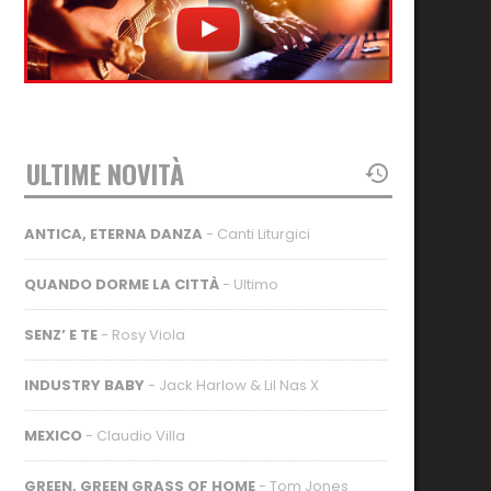
ULTIME NOVITÀ
ANTICA, ETERNA DANZA
- Canti Liturgici
QUANDO DORME LA CITTÀ
- Ultimo
SENZ’ E TE
- Rosy Viola
INDUSTRY BABY
- Jack Harlow & Lil Nas X
MEXICO
- Claudio Villa
GREEN, GREEN GRASS OF HOME
- Tom Jones