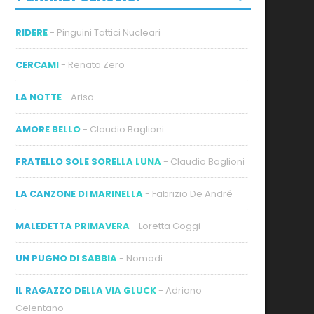
RIDERE
- Pinguini Tattici Nucleari
CERCAMI
- Renato Zero
LA NOTTE
- Arisa
ideo
AMORE BELLO
- Claudio Baglioni
FRATELLO SOLE SORELLA LUNA
- Claudio Baglioni
LA CANZONE DI MARINELLA
- Fabrizio De André
MALEDETTA PRIMAVERA
- Loretta Goggi
UN PUGNO DI SABBIA
- Nomadi
IL RAGAZZO DELLA VIA GLUCK
- Adriano
Celentano