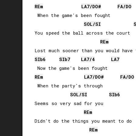
RE
m
LA
7/
DO#
FA
/
DO
 When the game's been fought

SOL
/
SI
You speed the ball across the court

RE
m
SIb
6
SIb
7
LA
7/4
LA
7
RE
m
LA
7/
DO#
FA
/
DO
 When the party's through

SOL
/
SI
SIb
6
Seems so very sad for you

RE
m
Didn't do the things you meant to do

RE
m