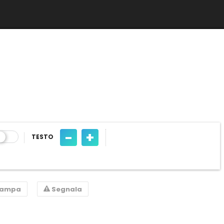
-
+
TESTO
tampa
Segnala