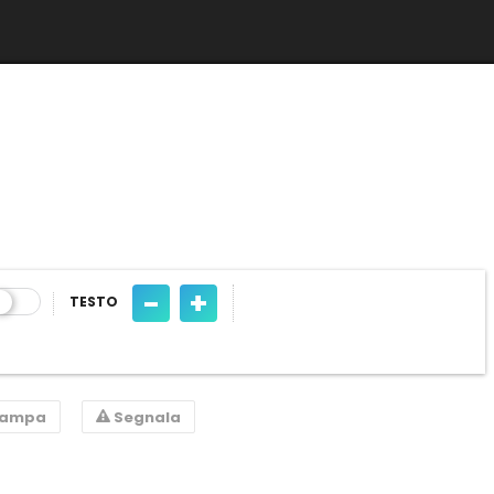
-
+
TESTO
tampa
Segnala