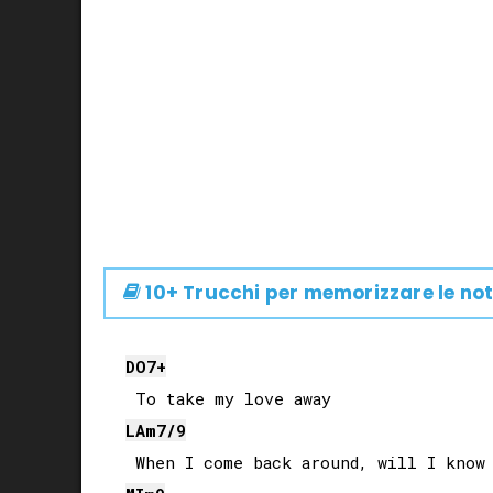
10+ Trucchi per memorizzare le not
DO
7+
LA
m7/9