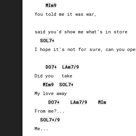
MI
m9
You told me it was war, 

said you'd show me what's in store

SOL
7+
I hope it's not for sure, can you open
DO
7+
LA
m7/9
Did you   take

MI
m9
SOL
7+
My love away

DO
7+
LA
m7/9
MI
m
From me?...

SOL
7+/9
Me...
