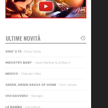
ULTIME NOVITÀ
SENZ’ E TE
- Rosy Viola
INDUSTRY BABY
- Jack Harlow & Lil Nas X
MEXICO
- Claudio Villa
GREEN, GREEN GRASS OF HOME
- Tom Jones
VIVI DAVVERO
- Giorgia
LA BAMBA
- Los Lobos