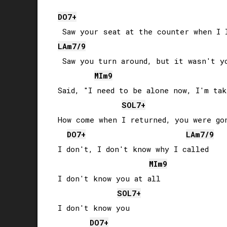
DO
7+
LA
m7/9
 Saw you turn around, but it wasn't yo
MI
m9
Said, "I need to be alone now, I'm tak
SOL
7+
How come when I returned, you were gon
DO
7+
LA
m7/9
I don't, I don't know why I called

MI
m9
I don't know you at all

SOL
7+
I don't know you

DO
7+