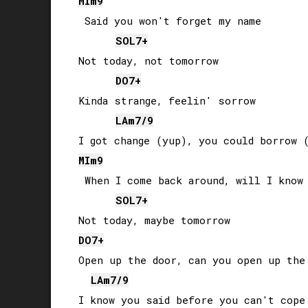
MI
m9
 Said you won't forget my name

SOL
7+
Not today, not tomorrow

DO
7+
Kinda strange, feelin' sorrow

LA
m7/9
MI
m9
 When I come back around, will I know 
SOL
7+
DO
7+
Open up the door, can you open up the 
LA
m7/9
I know you said before you can't cope 