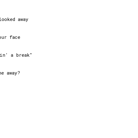
ur face

in' a break"

e away?
