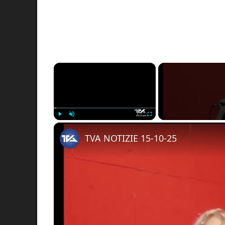
×
Play
Unmute
Fullscreen
TVA NOTIZIE 15-10-25