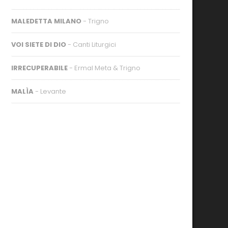
MALEDETTA MILANO
- Trigno
VOI SIETE DI DIO
- Canti Liturgici
IRRECUPERABILE
- Ermal Meta & Trigno
MALÌA
- Levante