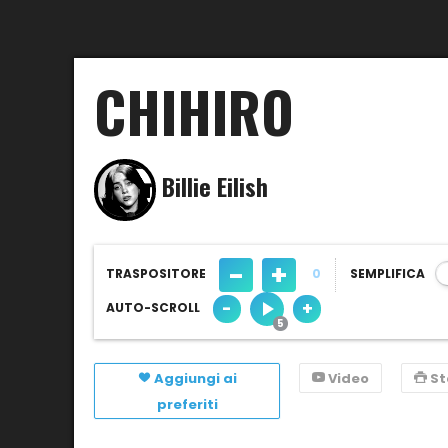
CHIHIRO
Billie Eilish
-
+
TRASPOSITORE
0
SEMPLIFICA
-
+
AUTO-SCROLL
Aggiungi ai
Video
S
preferiti