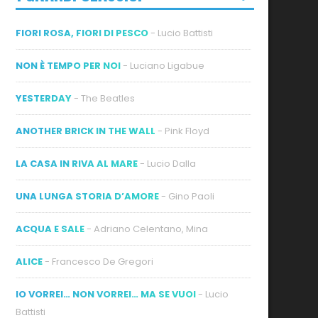
FIORI ROSA, FIORI DI PESCO
- Lucio Battisti
NON È TEMPO PER NOI
- Luciano Ligabue
YESTERDAY
- The Beatles
ANOTHER BRICK IN THE WALL
- Pink Floyd
LA CASA IN RIVA AL MARE
- Lucio Dalla
UNA LUNGA STORIA D’AMORE
- Gino Paoli
ACQUA E SALE
- Adriano Celentano, Mina
ALICE
- Francesco De Gregori
IO VORREI… NON VORREI… MA SE VUOI
- Lucio
Battisti