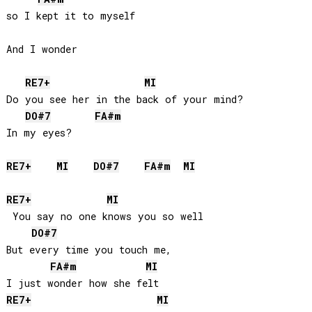
so I kept it to myself

And I wonder

RE
7+
MI
Do you see her in the back of your mind?

DO#
7
FA#
m
In my eyes?

RE
7+
MI
DO#
7
FA#
m
MI
RE
7+
MI
 You say no one knows you so well

DO#
7
But every time you touch me, 

FA#
m
MI
RE
7+
MI