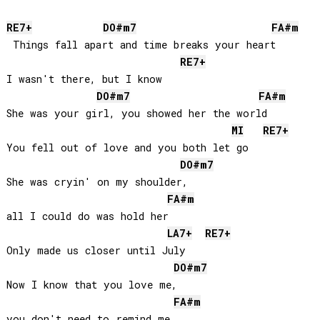
RE
7+
DO#
m7
FA#
m
 Things fall apart and time breaks your heart

RE
7+
I wasn't there, but I know

DO#
m7
FA#
m
She was your girl, you showed her the world

MI
RE
7+
You fell out of love and you both let go

DO#
m7
She was cryin' on my shoulder, 

FA#
m
all I could do was hold her

LA
7+
RE
7+
Only made us closer until July

DO#
m7
Now I know that you love me, 

FA#
m
you don't need to remind me
