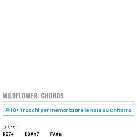
WILDFLOWER: CHORDS
10+ Trucchi per memorizzare le note su
Chitarra
RE
7+
DO#
m7
FA#
m