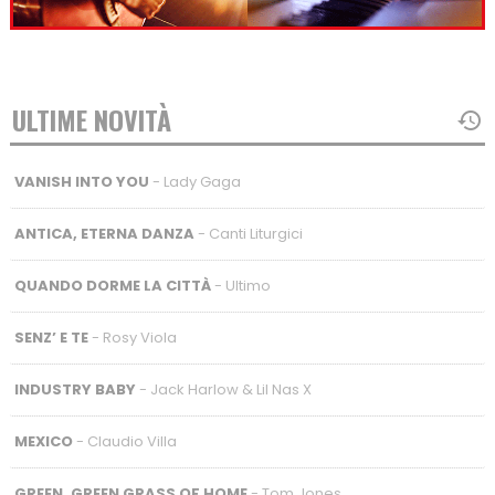
ULTIME NOVITÀ
VANISH INTO YOU
- Lady Gaga
ANTICA, ETERNA DANZA
- Canti Liturgici
QUANDO DORME LA CITTÀ
- Ultimo
SENZ’ E TE
- Rosy Viola
INDUSTRY BABY
- Jack Harlow & Lil Nas X
MEXICO
- Claudio Villa
GREEN, GREEN GRASS OF HOME
- Tom Jones