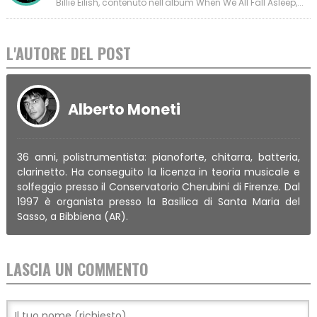
Billie Eilish, contenuto nell'album When We All Fall Asleep,...
L'AUTORE DEL POST
Alberto Moneti
36 anni, polistrumentista: pianoforte, chitarra, batteria,
clarinetto. Ha conseguito la licenza in teoria musicale e
solfeggio presso il Conservatorio Cherubini di Firenze. Dal
1997 è organista presso la Basilica di Santa Maria del
Sasso, a Bibbiena (AR).
LASCIA UN COMMENTO