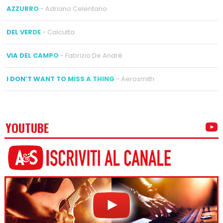
AZZURRO
- Adriano Celentano
DEL VERDE
- Calcutta
VIA DEL CAMPO
- Fabrizio De André
I DON’T WANT TO MISS A THING
- Aerosmith
YOUTUBE