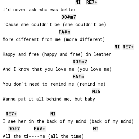
MI
RE
7+
I'd never ask who was better 

DO#
m7
'Cause she couldn't be (she couldn't be)

FA#
m
More different from me (more different)

MI
RE
7+
Happy and free (happy and free) in leather

DO#
m7
And I know that you love me (you love me)

FA#
m
You don't need to remind me (remind me)

MI
6
Wanna put it all behind me, but baby

RE
7+
MI
I see her in the back of my mind (back of my mind)

DO#
7
FA#
m
MI
All the ti----me (all the time)
