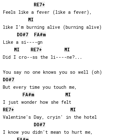
RE
7+
Feels like a fever (like a fever), 

MI
like I'm burning alive (burning alive)

DO#
7
FA#
m
Like a si----gn

MI
RE
7+
MI
Did I cro--ss the li----ne?...

DO#
7
But every time you touch me, 

FA#
m
MI
RE
7+
MI
Valentine's Day, cryin' in the hotel

DO#
7
I know you didn't mean to hurt me, 

FA#
m