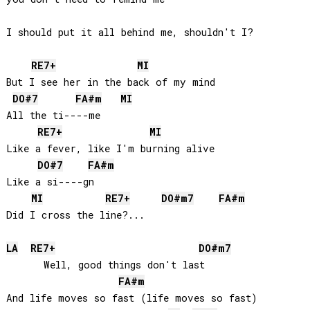
I should put it all behind me, shouldn't I?

RE
7+
MI
But I see her in the back of my mind

DO#
7
FA#
m
MI
All the ti----me

RE
7+
MI
Like a fever, like I'm burning alive

DO#
7
FA#
m
Like a si----gn

MI
RE
7+
DO#
m7
FA#
m
Did I cross the line?...

LA
RE
7+
DO#
m7
      Well, good things don't last 

FA#
m
And life moves so fast (life moves so fast)
