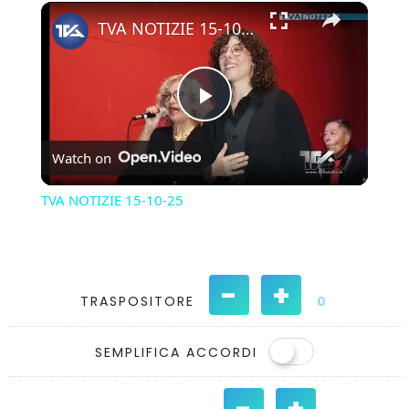
×
Play
Unmute
Fullscreen
TVA NOTIZIE 15-10-25
Play
Watch on
Video
TVA NOTIZIE 15-10-25
-
+
TRASPOSITORE
0
SEMPLIFICA ACCORDI
-
+