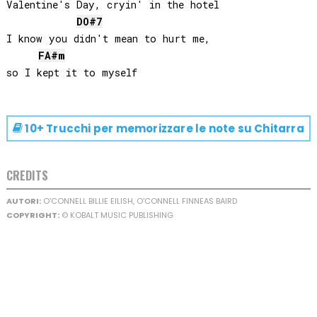
Valentine's Day, cryin' in the hotel

DO#
7
I know you didn't mean to hurt me, 

FA#
m
10+ Trucchi per memorizzare le note su
Chitarra
CREDITS
AUTORI:
O'CONNELL BILLIE EILISH, O'CONNELL FINNEAS BAIRD
COPYRIGHT:
© KOBALT MUSIC PUBLISHING