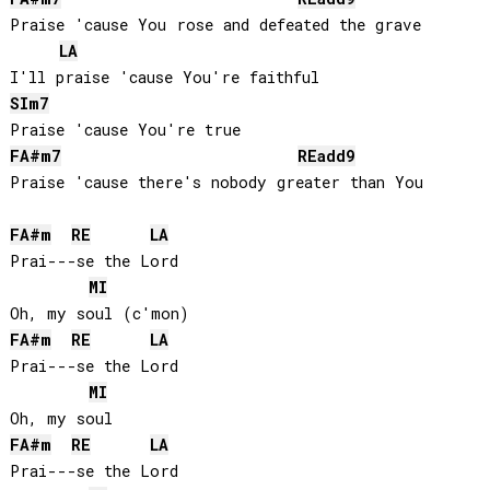
Praise 'cause You rose and defeated the grave

LA
SI
m7
FA#
m7
RE
add9
Praise 'cause there's nobody greater than You

FA#
m
RE
LA
Prai---se the Lord

MI
FA#
m
RE
LA
Prai---se the Lord

MI
FA#
m
RE
LA
Prai---se the Lord
