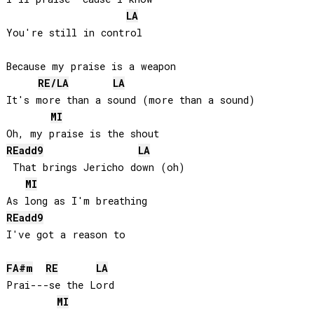
LA
You're still in control

Because my praise is a weapon

RE
/
LA
LA
It's more than a sound (more than a sound)

MI
RE
add9
LA
 That brings Jericho down (oh)

MI
RE
add9
I've got a reason to

FA#
m
RE
LA
Prai---se the Lord

MI