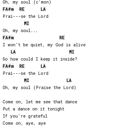
FA#
m
RE
LA
Prai---se the Lord

MI
FA#
m
RE
I won't be quiet, my God is alive

LA
MI
FA#
m
RE
LA
Prai---se the Lord

MI
LA
Oh, my soul (Praise the Lord)

Come on, let me see that dance

Put a dance on it tonight

If you're grateful

Come on, aye, aye
