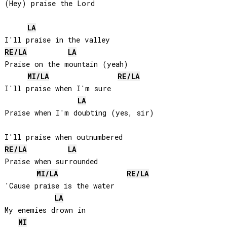
(Hey) praise the Lord

LA
RE
/
LA
LA
Praise on the mountain (yeah)

MI
/
LA
RE
/
LA
I'll praise when I'm sure

LA
Praise when I'm doubting (yes, sir)

RE
/
LA
LA
Praise when surrounded

MI
/
LA
RE
/
LA
'Cause praise is the water

LA
My enemies drown in

MI