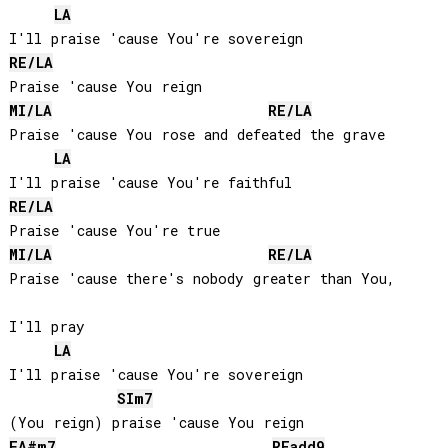
LA
RE
/
LA
MI
/
LA
RE
/
LA
Praise 'cause You rose and defeated the grave

LA
RE
/
LA
MI
/
LA
RE
/
LA
Praise 'cause there's nobody greater than You, 

I'll pray

LA
I'll praise 'cause You're sovereign

SI
m7
FA#
m7
RE
add9