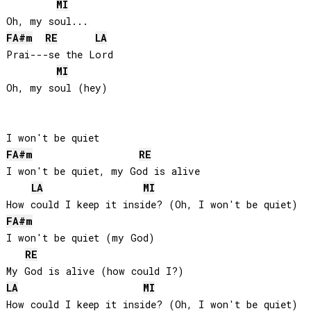
MI
FA#
m
RE
LA
Prai---se the Lord

MI
Oh, my soul (hey)

FA#
m
RE
I won't be quiet, my God is alive

LA
MI
FA#
m
I won't be quiet (my God)

RE
LA
MI