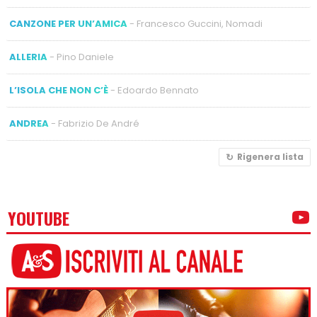
CANZONE PER UN’AMICA
- Francesco Guccini, Nomadi
ALLERIA
- Pino Daniele
L’ISOLA CHE NON C’È
- Edoardo Bennato
ANDREA
- Fabrizio De André
Rigenera lista
YOUTUBE