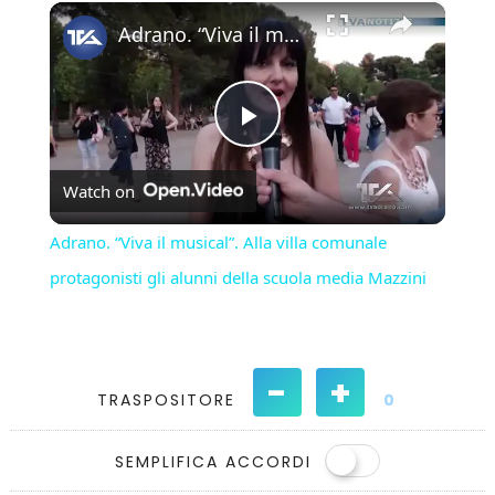
×
Play
Unmute
Fullscreen
Adrano. “Viva il musical”. Alla villa comunale protagonisti gli alunni della scuola media Mazzini
Play
Watch on
Video
Adrano. “Viva il musical”. Alla villa comunale
protagonisti gli alunni della scuola media Mazzini
-
+
TRASPOSITORE
0
SEMPLIFICA ACCORDI