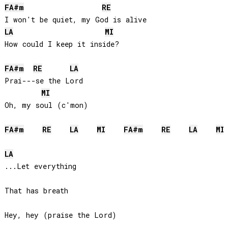
FA#
m
RE
LA
MI
How could I keep it inside?

FA#
m
RE
LA
Prai---se the Lord

MI
Oh, my soul (c'mon)

FA#
m
RE
LA
MI
FA#
m
RE
LA
MI
LA
...Let everything

That has breath

Hey, hey (praise the Lord)
