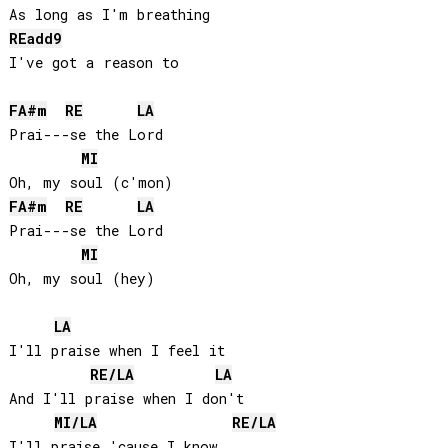
RE
add9
I've got a reason to

FA#
m
RE
LA
Prai---se the Lord

MI
FA#
m
RE
LA
Prai---se the Lord

MI
Oh, my soul (hey)

LA
I'll praise when I feel it

RE
/
LA
LA
And I'll praise when I don't

MI
/
LA
RE
/
LA
I'll praise 'cause I know
