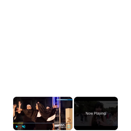
×
Now Playing