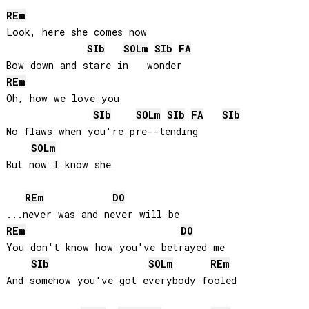
RE
m
Look, here she comes now

SIb
SOL
m
SIb
FA
RE
m
Oh, how we love you

SIb
SOL
m
SIb
FA
SIb
No flaws when you're pre--tending

SOL
m
But now I know she

RE
m
DO
RE
m
DO
You don't know how you've betrayed me

SIb
SOL
m
RE
m
And somehow you've got everybody fooled
