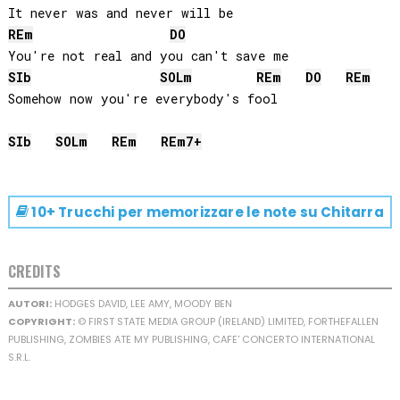
RE
m
DO
SIb
SOL
m
RE
m
DO
RE
m
Somehow now you're everybody's fool 

SIb
SOL
m
RE
m
RE
m7+
10+ Trucchi per memorizzare le note su
Chitarra
CREDITS
AUTORI:
HODGES DAVID, LEE AMY, MOODY BEN
COPYRIGHT:
© FIRST STATE MEDIA GROUP (IRELAND) LIMITED, FORTHEFALLEN
PUBLISHING, ZOMBIES ATE MY PUBLISHING, CAFE' CONCERTO INTERNATIONAL
S.R.L.