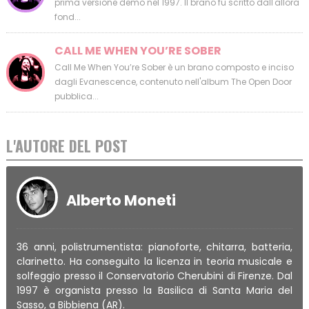
prima versione demo nel 1997. Il brano fu scritto dall'allora
fond...
CALL ME WHEN YOU’RE SOBER
Call Me When You’re Sober è un brano composto e inciso
dagli Evanescence, contenuto nell'album The Open Door
pubblica...
L'AUTORE DEL POST
Alberto Moneti
36 anni, polistrumentista: pianoforte, chitarra, batteria,
clarinetto. Ha conseguito la licenza in teoria musicale e
solfeggio presso il Conservatorio Cherubini di Firenze. Dal
1997 è organista presso la Basilica di Santa Maria del
Sasso, a Bibbiena (AR).