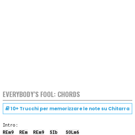
EVERYBODY’S FOOL: CHORDS
10+ Trucchi per memorizzare le note su
Chitarra
RE
m9
RE
m
RE
m9
SIb
SOL
m6