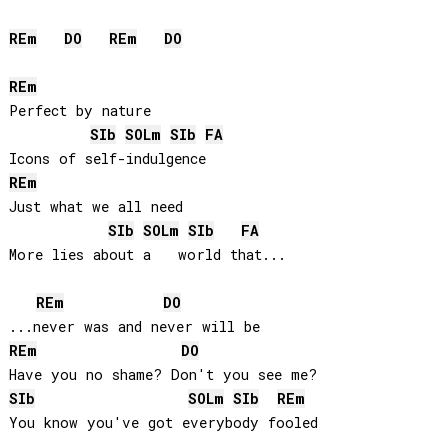
RE
m
DO
RE
m
DO
RE
m
Perfect by nature

SIb
SOL
m
SIb
FA
RE
m
Just what we all need

SIb
SOL
m
SIb
FA
More lies about a   world that...

RE
m
DO
RE
m
DO
SIb
SOL
m
SIb
RE
m
You know you've got everybody fooled
