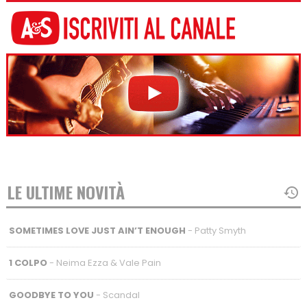
LE ULTIME NOVITÀ
SOMETIMES LOVE JUST AIN’T ENOUGH
- Patty Smyth
1 COLPO
- Neima Ezza & Vale Pain
GOODBYE TO YOU
- Scandal