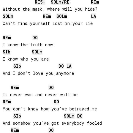
RE
5+
SOL
m/
RE
RE
m
SOL
m
RE
m
SOL
m
LA
Can't find yourself lost in your lie

RE
m
DO
SIb
SOL
m
I know who you are

SIb
DO
LA
And I don't love you anymore

RE
m
DO
RE
m
DO
You don't know how you've betrayed me

SIb
SOL
m
DO
And somehow you've got everybody fooled

RE
m
DO