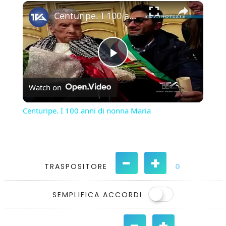
×
Play
Unmute
Fullscreen
Centuripe. I 100 anni di nonna Maria
Play
Watch on
Video
Centuripe. I 100 anni di nonna Maria
-
+
TRASPOSITORE
0
SEMPLIFICA ACCORDI
-
+