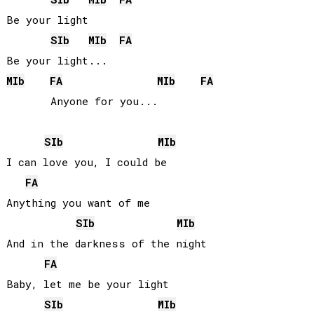
Be your light

SIb
MIb
FA
MIb
FA
MIb
FA
       Anyone for you...

SIb
MIb
I can love you, I could be

FA
Anything you want of me

SIb
MIb
And in the darkness of the night

FA
Baby, let me be your light

SIb
MIb