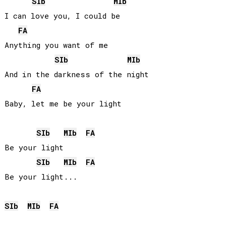
SIb
MIb
I can love you, I could be

FA
Anything you want of me

SIb
MIb
And in the darkness of the night

FA
Baby, let me be your light

SIb
MIb
FA
Be your light

SIb
MIb
FA
Be your light...

SIb
MIb
FA