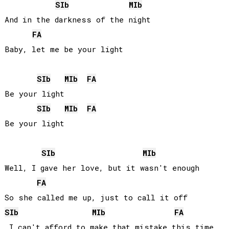
SIb
MIb
And in the darkness of the night

FA
Baby, let me be your light

SIb
MIb
FA
Be your light

SIb
MIb
FA
Be your light

SIb
MIb
Well, I gave her love, but it wasn't enough

FA
SIb
MIb
FA
 I can't afford to make that mistake this time
