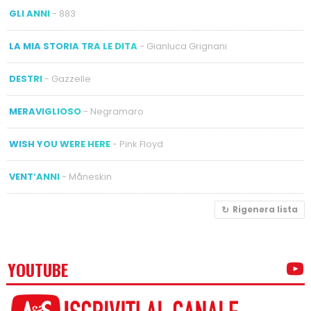
GLI ANNI
- 883
LA MIA STORIA TRA LE DITA
- Gianluca Grignani
DESTRI
- Gazzelle
MERAVIGLIOSO
- Negramaro
WISH YOU WERE HERE
- Pink Floyd
VENT’ANNI
- Måneskin
Rigenera lista
YOUTUBE