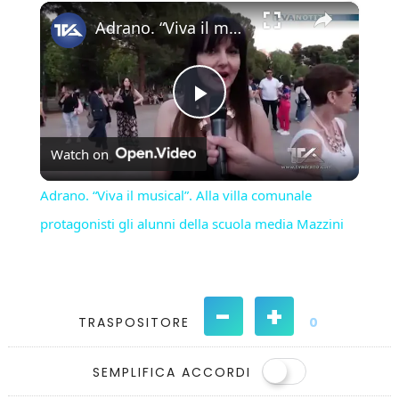
×
Play
Unmute
Fullscreen
Adrano. “Viva il musical”. Alla villa comunale protagonisti gli alunni della scuola media Mazzini
Play
Watch on
Video
Adrano. “Viva il musical”. Alla villa comunale
protagonisti gli alunni della scuola media Mazzini
-
+
TRASPOSITORE
0
SEMPLIFICA ACCORDI