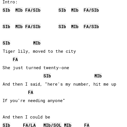
SIb
MIb
FA
/
SIb
SIb
MIb
FA
/
SIb
SIb
MIb
FA
/
SIb
SIb
MIb
FA
/
SIb
SIb
MIb
Tiger lily, moved to the city

FA
She just turned twenty-one

SIb
MIb
And then I said, "here's my number, hit me up

FA
If you're needing anyone"

SIb
FA
/
LA
MIb
/
SOL
MIb
FA