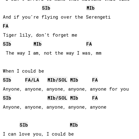
SIb
MIb
FA
SIb
MIb
FA
 The way I am, not the way I was, mm

SIb
FA
/
LA
MIb
/
SOL
MIb
FA
SIb
MIb
/
SOL
MIb
FA
Anyone, anyone, anyone, anyone, anyone

SIb
MIb
I can love you, I could be
