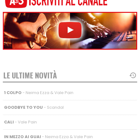
LE ULTIME NOVITÀ
1 COLPO
- Neima Ezza & Vale Pain
GOODBYE TO YOU
- Scandal
CALI
- Vale Pain
IN MEZZO AI GUAI
- Neima Ezza & Vale Pain