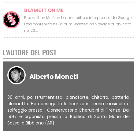
BLAME IT ON ME
Blame It on Me è un brano scritto e interpretato da George
Ezra contenuto nell'album Wanted on Voyage pubblicato
nel 20...
L'AUTORE DEL POST
Alberto Moneti
36 anni, polistrumentista: pianoforte, chitarra, batteria,
clarinetto. Ha conseguito la licenza in teoria musicale e
solfeggio presso il Conservatorio Cherubini di Firenze. Dal
1997 è organista presso la Basilica di Santa Maria del
Sasso, a Bibbiena (AR).