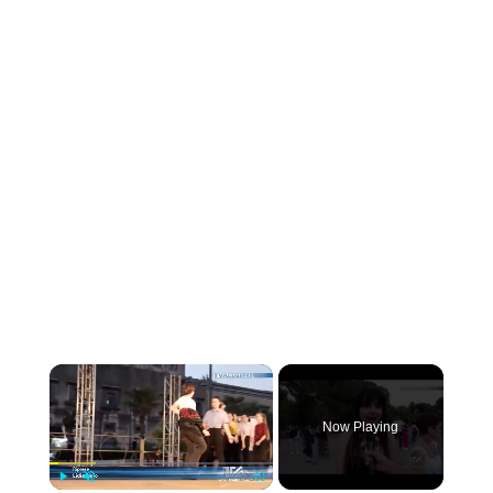
×
Now Playing