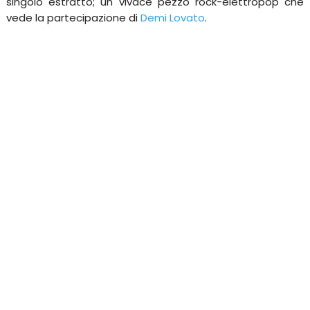
singolo estratto; un vivace pezzo rock-elettropop che
vede la partecipazione di
Demi Lovato
.