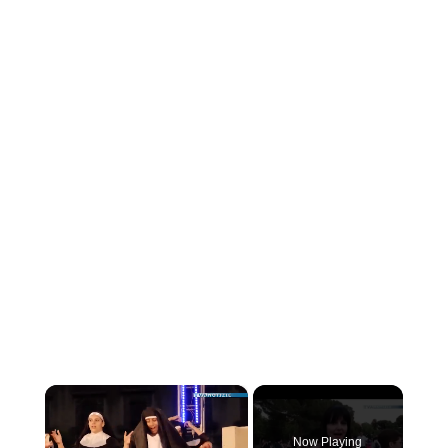
×
Now Playing