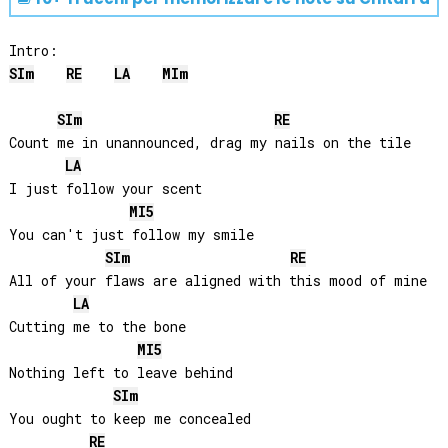
SI
m
RE
LA
MI
m
SI
m
RE
Count me in unannounced, drag my nails on the tile

LA
I just follow your scent

MI
5
You can't just follow my smile

SI
m
RE
All of your flaws are aligned with this mood of mine

LA
Cutting me to the bone

MI
5
Nothing left to leave behind

SI
m
You ought to keep me concealed 

RE