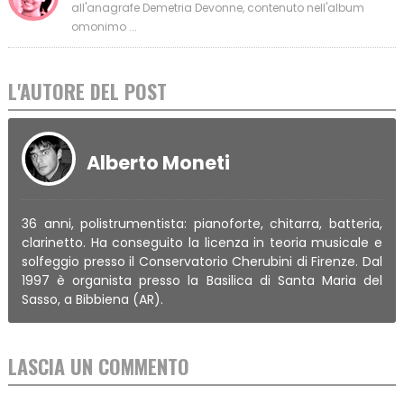
all'anagrafe Demetria Devonne, contenuto nell'album
omonimo ...
L'AUTORE DEL POST
Alberto Moneti
36 anni, polistrumentista: pianoforte, chitarra, batteria,
clarinetto. Ha conseguito la licenza in teoria musicale e
solfeggio presso il Conservatorio Cherubini di Firenze. Dal
1997 è organista presso la Basilica di Santa Maria del
Sasso, a Bibbiena (AR).
LASCIA UN COMMENTO