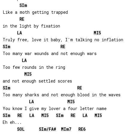
SI
m
Like a moth getting trapped 

RE
in the light by fixation

LA
MI
5
SI
m
RE
Too many war wounds and not enough wars

LA
Too few rounds in the ring 

MI
5
SI
m
RE
Too many sharks and not enough blood in the waves

LA
MI
5
SI
m
RE
LA
MI
5
SI
m
RE
LA
MI
5
Eh eh...

SOL
SI
m/
FA#
MI
m7
RE
6