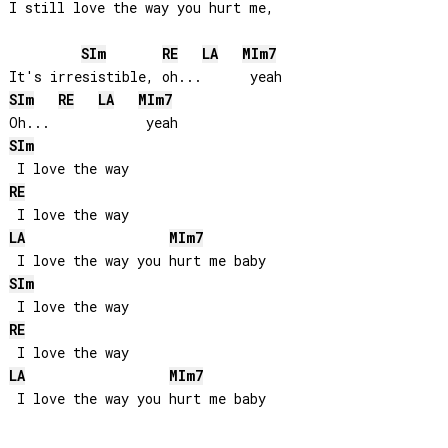
I still love the way you hurt me,

SI
m
RE
LA
MI
m7
SI
m
RE
LA
MI
m7
SI
m
RE
LA
MI
m7
SI
m
RE
LA
MI
m7