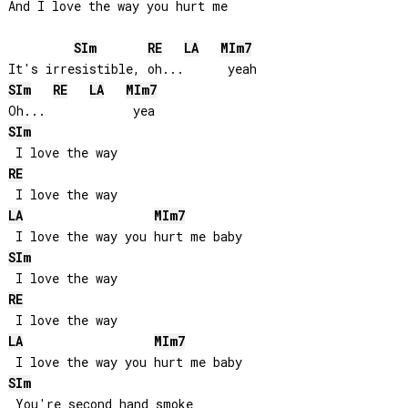
And I love the way you hurt me

SI
m
RE
LA
MI
m7
SI
m
RE
LA
MI
m7
SI
m
RE
LA
MI
m7
SI
m
RE
LA
MI
m7
SI
m
 You're second hand smoke
