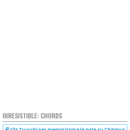
IRRESISTIBLE: CHORDS
10+ Trucchi per memorizzare le note su
Chitarra