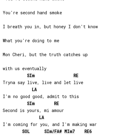
You're second hand smoke

I breath you in, but honey I don't know

What you're doing to me

Mon Cheri, but the truth catches up 

with us eventually

SI
m
RE
Tryna say live, live and let live

LA
I'm no good good, admit to this

SI
m
RE
Second is yours, mi amour

LA
I'm coming for you, and I'm making war

SOL
SI
m/
FA#
MI
m7
RE
6