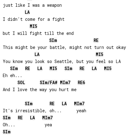
just like I was a weapon

LA
I didn't come for a fight 

MI
5
but I will fight till the end

SI
m
RE
This might be your battle, might not turn out okay

LA
MI
5
You know you look so Seattle, but you feel so LA

SI
m
RE
LA
MI
5
SI
m
RE
LA
MI
5
Eh eh...

SOL
SI
m/
FA#
MI
m7
RE
6
And I love the way you hurt me

SI
m
RE
LA
MI
m7
SI
m
RE
LA
MI
m7
SI
m