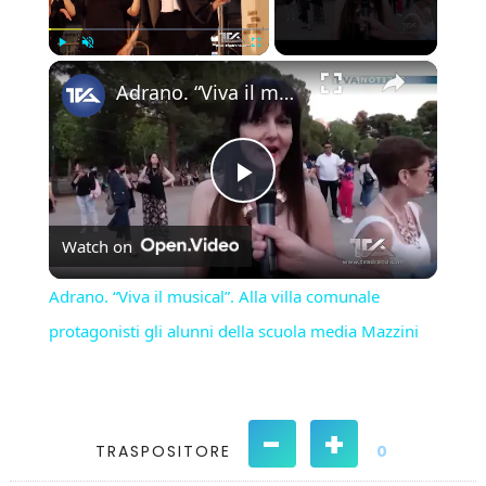
×
Play
Unmute
Fullscreen
Adrano. “Viva il musical”. Alla villa comunale protagonisti gli alunni della scuola media Mazzini
Play
Watch on
Video
Adrano. “Viva il musical”. Alla villa comunale
protagonisti gli alunni della scuola media Mazzini
-
+
TRASPOSITORE
0