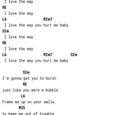
RE
LA
MI
m7
SI
m
RE
LA
MI
m7
SI
m
 I love the way you hurt me baby

SI
m
I'm gonna get you to burst 

RE
just like you were a bubble

LA
Frame me up on your walls, 

MI
5
to keep me out of trouble
