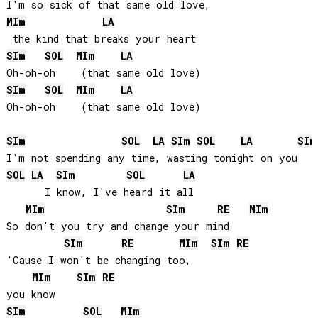
MI
m
LA
SI
m
SOL
MI
m
LA
SI
m
SOL
MI
m
LA
Oh-oh-oh    (that same old love)

SI
m
SOL
LA
SI
m
SOL
LA
SI
m
SOL
LA
SI
m
SOL
LA
      I know, I've heard it all

MI
m
SI
m
RE
MI
m
So don't you try and change your mind

SI
m
RE
MI
m
SI
m
RE
'Cause I won't be changing too,     

MI
m
SI
m
RE
SI
m
SOL
MI
m