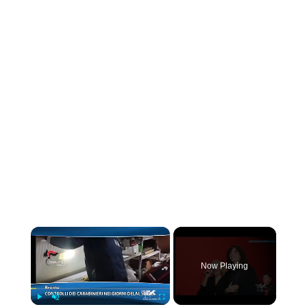
×
Now Playing