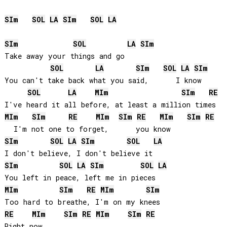
SI
m
SOL
LA
SI
m
SOL
LA
SI
m
SOL
LA
SI
m
Take away your things and go

SOL
LA
SI
m
SOL
LA
SI
m
You can't take back what you said,      I know

SOL
LA
MI
m
SI
m
RE
MI
m
SI
m
RE
MI
m
SI
m
RE
MI
m
SI
m
RE
SI
m
SOL
LA
SI
m
SOL
LA
SI
m
SOL
LA
SI
m
SOL
LA
MI
m
SI
m
RE
MI
m
SI
m
RE
MI
m
SI
m
RE
MI
m
SI
m
RE
Right now...
