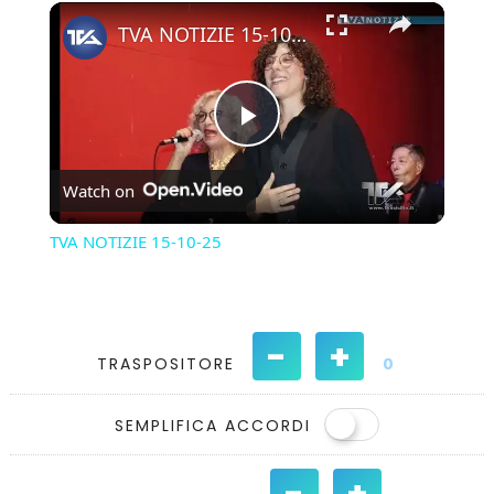
×
Play
Unmute
Fullscreen
TVA NOTIZIE 15-10-25
Play
Watch on
Video
TVA NOTIZIE 15-10-25
-
+
TRASPOSITORE
0
SEMPLIFICA ACCORDI
-
+