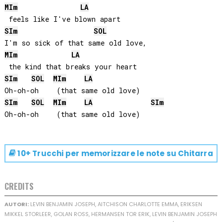
MI
m
LA
SI
m
SOL
MI
m
LA
SI
m
SOL
MI
m
LA
SI
m
SOL
MI
m
LA
SI
m
10+ Trucchi per memorizzare le note su
Chitarra
CREDITS
AUTORI:
LEVIN BENJAMIN JOSEPH, AITCHISON CHARLOTTE EMMA, ERIKSEN
MIKKEL STORLEER, GOLAN ROSS, HERMANSEN TOR ERIK, LEVIN BENJAMIN JOSEPH