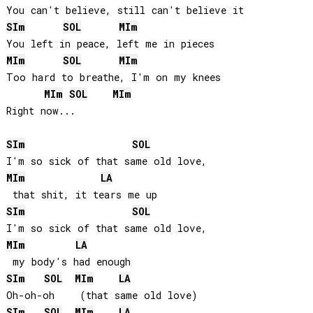
SI
m
SOL
MI
m
MI
m
SOL
MI
m
Too hard to breathe, I'm on my knees

MI
m
SOL
MI
m
Right now...  

SI
m
SOL
MI
m
LA
SI
m
SOL
MI
m
LA
SI
m
SOL
MI
m
LA
SI
m
SOL
MI
m
LA