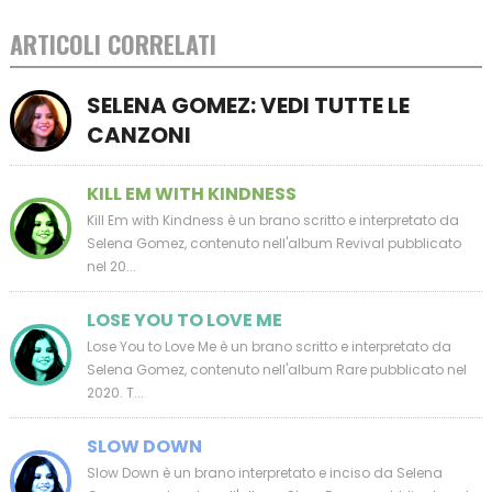
ARTICOLI CORRELATI
SELENA GOMEZ: VEDI TUTTE LE
CANZONI
KILL EM WITH KINDNESS
Kill Em with Kindness è un brano scritto e interpretato da
Selena Gomez, contenuto nell'album Revival pubblicato
nel 20...
LOSE YOU TO LOVE ME
Lose You to Love Me è un brano scritto e interpretato da
Selena Gomez, contenuto nell'album Rare pubblicato nel
2020. T...
SLOW DOWN
Slow Down è un brano interpretato e inciso da Selena