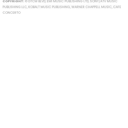
COPYRIGHT:
© DTCM BLVD, EMI MUSIC PUBLISHING LTD, SONY/ATV MUSIC
PUBLISHING LLC, KOBALT MUSIC PUBLISHING, WARNER CHAPPELL MUSIC, CAFE
CONCERTO