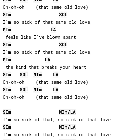
SI
m
SOL
MI
m
LA
SI
m
SOL
MI
m
LA
SI
m
SOL
MI
m
LA
SI
m
SOL
MI
m
LA
Oh-oh-oh    (that same old love)

SI
m
MI
m/
LA
SI
m
MI
m/
LA