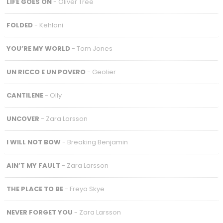
LIFE GOES ON
- Oliver Tree
FOLDED
- Kehlani
YOU’RE MY WORLD
- Tom Jones
UN RICCO E UN POVERO
- Geolier
CANTILENE
- Olly
UNCOVER
- Zara Larsson
I WILL NOT BOW
- Breaking Benjamin
AIN’T MY FAULT
- Zara Larsson
THE PLACE TO BE
- Freya Skye
NEVER FORGET YOU
- Zara Larsson