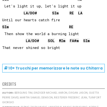
 Let's light it up, let's light it up

LA
/
DO#
SI
m
RE
LA
SI
m
RE
 Then show the world a burning light

LA
/
DO#
SOL
MI
m
FA#
m
SI
m
10+ Trucchi per memorizzare le note su
Chitarra
CREDITS
AUTORI:
BERGLING TIM, EINZIGER MICHAEL AARON, EVIGAN JASON, GUETTA
PIERRE DAVID, MARTIN SAMUEL DENISON, RIESTERER FREDERIC JEAN, TUINFORT
GIORGIO