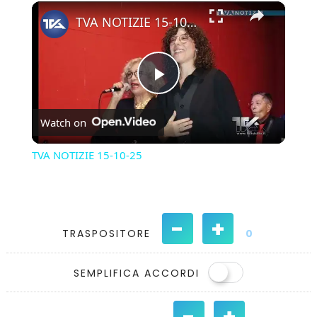
×
Play
Unmute
Fullscreen
TVA NOTIZIE 15-10-25
Play
Watch on
Video
TVA NOTIZIE 15-10-25
-
+
TRASPOSITORE
0
SEMPLIFICA ACCORDI
-
+