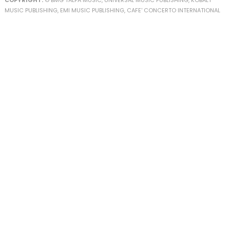
COPYRIGHT:
© BMG TALPA MUSIC, UNIVERSAL MUSIC PUBLISHING, KOBALT
MUSIC PUBLISHING, EMI MUSIC PUBLISHING, CAFE' CONCERTO INTERNATIONAL