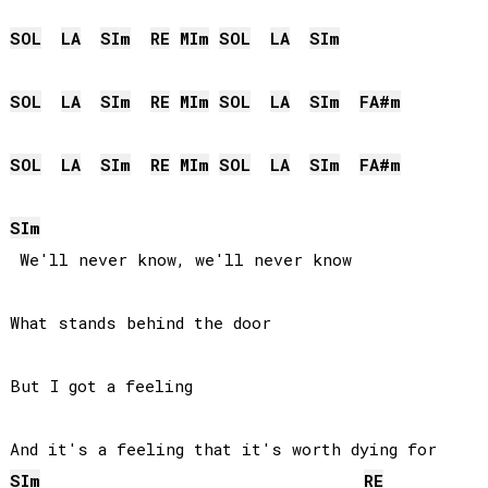
SOL
LA
SI
m
RE
MI
m
SOL
LA
SI
m
SOL
LA
SI
m
RE
MI
m
SOL
LA
SI
m
FA#
m
SOL
LA
SI
m
RE
MI
m
SOL
LA
SI
m
FA#
m
SI
m
 We'll never know, we'll never know

What stands behind the door

But I got a feeling

SI
m
RE