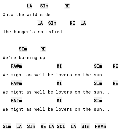
LA
SI
m
RE
Onto the wild side

LA
SI
m
RE
LA
SI
m
RE
We're burning up

FA#
m
MI
SI
m
RE
We might as well be lovers on the sun...

FA#
m
MI
SI
m
RE
We might as well be lovers on the sun...

FA#
m
MI
SI
m
SI
m
LA
SI
m
RE
LA
SOL
LA
SI
m
FA#
m