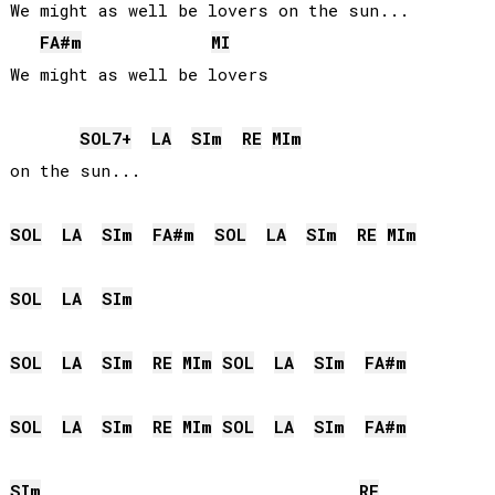
We might as well be lovers on the sun...

FA#
m
MI
SOL
7+
LA
SI
m
RE
MI
m
on the sun...

SOL
LA
SI
m
FA#
m
SOL
LA
SI
m
RE
MI
m
SOL
LA
SI
m
SOL
LA
SI
m
RE
MI
m
SOL
LA
SI
m
FA#
m
SOL
LA
SI
m
RE
MI
m
SOL
LA
SI
m
FA#
m
SI
m
RE