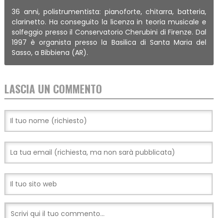
36 anni, polistrumentista: pianoforte, chitarra, batteria,
clarinetto. Ha conseguito la licenza in teoria musicale e
solfeggio presso il Conservatorio Cherubini di Firenze. Dal
1997 è organista presso la Basilica di Santa Maria del
Sasso, a Bibbiena (AR).
LASCIA UN COMMENTO