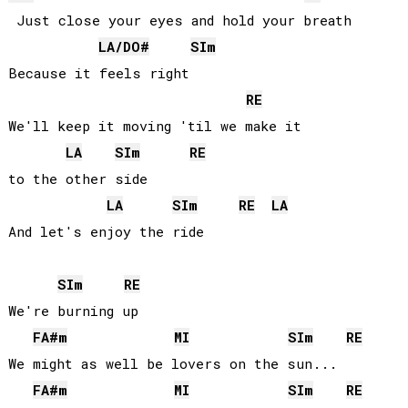
 Just close your eyes and hold your breath

LA
/
DO#
SI
m
Because it feels right

RE
We'll keep it moving 'til we make it 

LA
SI
m
RE
to the other side

LA
SI
m
RE
LA
SI
m
RE
We're burning up

FA#
m
MI
SI
m
RE
We might as well be lovers on the sun...

FA#
m
MI
SI
m
RE