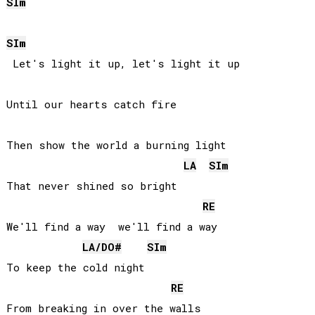
SI
m
SI
m
 Let's light it up, let's light it up

Until our hearts catch fire

Then show the world a burning light

LA
SI
m
That never shined so bright

RE
We'll find a way  we'll find a way

LA
/
DO#
SI
m
To keep the cold night

RE
From breaking in over the walls
