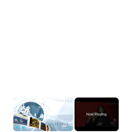
×
Now Playing