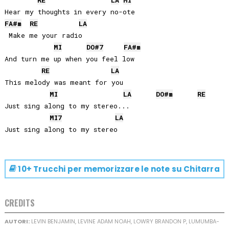
RE
LA
MI
FA#
m
RE
LA
 Make me your radio

MI
DO#
7
FA#
m
And turn me up when you feel low 

RE
LA
This melody was meant for you 

MI
LA
DO#
m
RE
Just sing along to my stereo...

MI
7
LA
10+ Trucchi per memorizzare le note su
Chitarra
CREDITS
AUTORI:
LEVIN BENJAMIN, LEVINE ADAM NOAH, LOWRY BRANDON P, LUMUMBA-