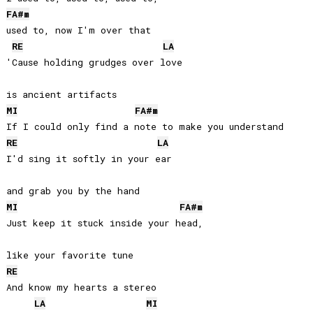
FA#
m
used to, now I'm over that

RE
LA
'Cause holding grudges over love 

MI
FA#
m
RE
LA
I'd sing it softly in your ear 

MI
FA#
m
Just keep it stuck inside your head, 

RE
And know my hearts a stereo 

LA
MI