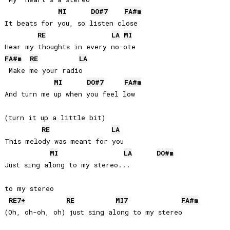
MI
DO#
7
FA#
m
It beats for you, so listen close

RE
LA
MI
FA#
m
RE
LA
 Make me your radio

MI
DO#
7
FA#
m
And turn me up when you feel low 

(turn it up a little bit)

RE
LA
This melody was meant for you 

MI
LA
DO#
m
Just sing along to my stereo... 

to my stereo

RE
7+
RE
MI
7
FA#
m
(Oh, oh-oh, oh) just sing along to my stereo
