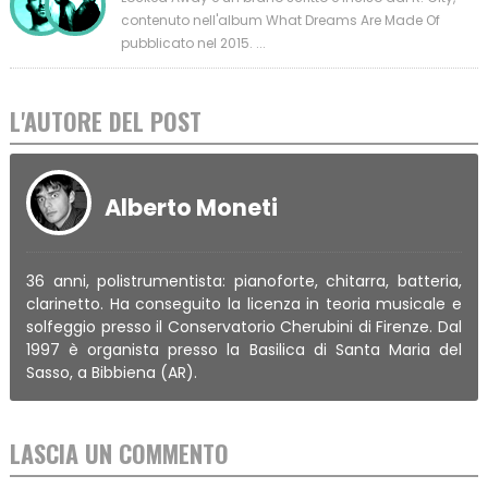
contenuto nell'album What Dreams Are Made Of
pubblicato nel 2015. ...
L'AUTORE DEL POST
Alberto Moneti
36 anni, polistrumentista: pianoforte, chitarra, batteria,
clarinetto. Ha conseguito la licenza in teoria musicale e
solfeggio presso il Conservatorio Cherubini di Firenze. Dal
1997 è organista presso la Basilica di Santa Maria del
Sasso, a Bibbiena (AR).
LASCIA UN COMMENTO