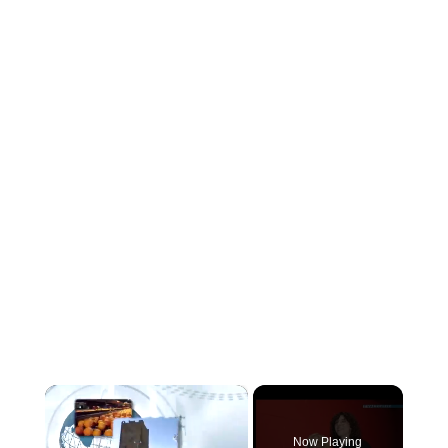
×
Now Playing