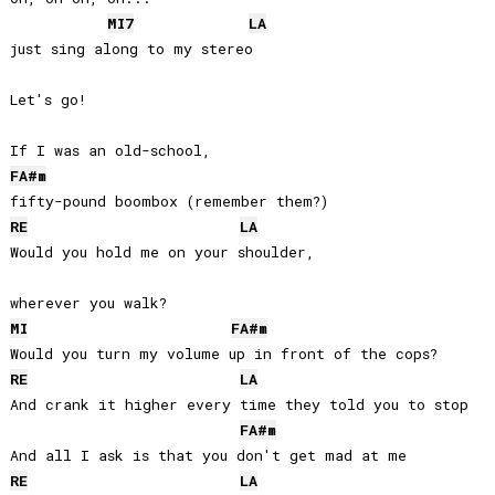
MI
7
LA
just sing along to my stereo

Let's go!

FA#
m
RE
LA
Would you hold me on your shoulder, 

MI
FA#
m
RE
LA
And crank it higher every time they told you to stop

FA#
m
RE
LA