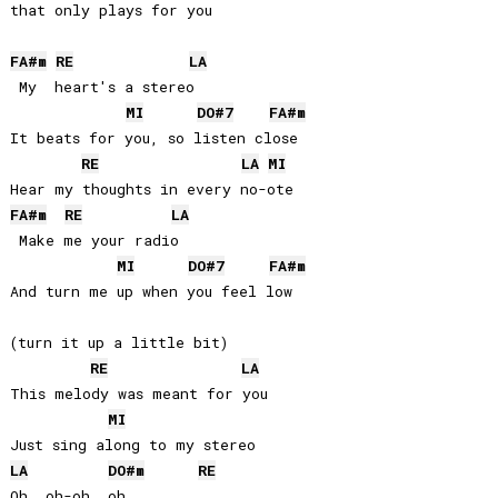
that only plays for you

FA#
m
RE
LA
 My  heart's a stereo

MI
DO#
7
FA#
m
It beats for you, so listen close

RE
LA
MI
FA#
m
RE
LA
 Make me your radio

MI
DO#
7
FA#
m
And turn me up when you feel low 

(turn it up a little bit)

RE
LA
This melody was meant for you 

MI
LA
DO#
m
RE
Oh, oh-oh, oh... 
