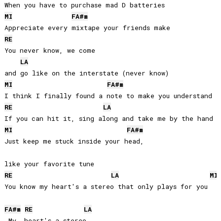
MI
FA#
m
RE
You never know, we come 

LA
MI
FA#
m
RE
LA
MI
FA#
m
Just keep me stuck inside your head, 

RE
LA
MI
You know my heart's a stereo that only plays for you

FA#
m
RE
LA
 My  heart's a stereo
