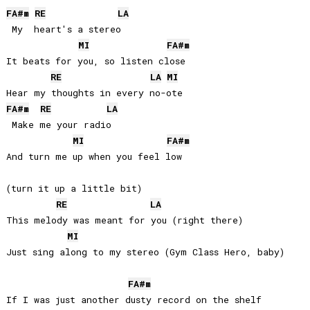
FA#
m
RE
LA
 My  heart's a stereo

MI
FA#
m
It beats for you, so listen close

RE
LA
MI
FA#
m
RE
LA
 Make me your radio

MI
FA#
m
And turn me up when you feel low 

(turn it up a little bit)

RE
LA
This melody was meant for you (right there)

MI
Just sing along to my stereo (Gym Class Hero, baby)

FA#
m
If I was just another dusty record on the shelf
