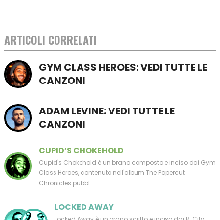
ARTICOLI CORRELATI
GYM CLASS HEROES: VEDI TUTTE LE
CANZONI
ADAM LEVINE: VEDI TUTTE LE
CANZONI
CUPID’S CHOKEHOLD
Cupid's Chokehold è un brano composto e inciso dai Gym
Class Heroes, contenuto nell'album The Papercut
Chronicles pubbl...
LOCKED AWAY
Locked Away è un brano scritto e inciso dai R. City,