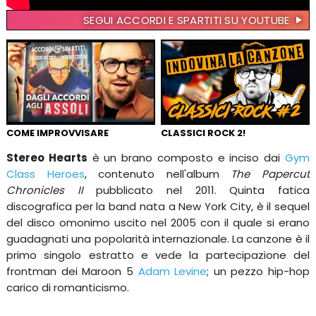
SEGUI ACCORDI E SPARTITI SU YOUTUBE
COME IMPROVVISARE
CLASSICI ROCK 2!
Stereo Hearts
è un brano composto e inciso dai
Gym
Class Heroes
, contenuto nell'album
The Papercut
Chronicles II
pubblicato nel 2011. Quinta fatica
discografica per la band nata a New York City, è il sequel
del disco omonimo uscito nel 2005 con il quale si erano
guadagnati una popolarità internazionale. La canzone è il
primo singolo estratto e vede la partecipazione del
frontman dei Maroon 5
Adam Levine
; un pezzo hip-hop
carico di romanticismo.