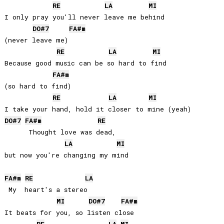
RE
LA
MI
I only pray you'll never leave me behind 

DO#
7
FA#
m
(never leave me)

RE
LA
MI
Because good music can be so hard to find 

FA#
m
(so hard to find)

RE
LA
MI
DO#
7
FA#
m
RE
      Thought love was dead, 

LA
MI
but now you're changing my mind

FA#
m
RE
LA
 My  heart's a stereo

MI
DO#
7
FA#
m
It beats for you, so listen close
