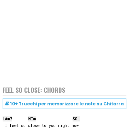
FEEL SO CLOSE: CHORDS
10+ Trucchi per memorizzare le note su
Chitarra
LA
m7
MI
m
SOL
 I feel so close to you right now
