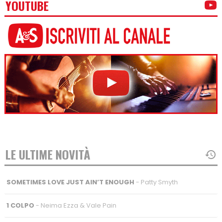
YOUTUBE
LE ULTIME NOVITÀ
SOMETIMES LOVE JUST AIN’T ENOUGH
- Patty Smyth
1 COLPO
- Neima Ezza & Vale Pain