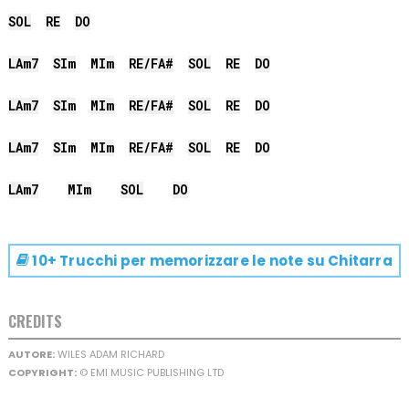
SOL
RE
DO
LA
m7
SI
m
MI
m
RE
/
FA#
SOL
RE
DO
LA
m7
SI
m
MI
m
RE
/
FA#
SOL
RE
DO
LA
m7
SI
m
MI
m
RE
/
FA#
SOL
RE
DO
LA
m7
MI
m
SOL
DO
10+ Trucchi per memorizzare le note su
Chitarra
CREDITS
AUTORE:
WILES ADAM RICHARD
COPYRIGHT:
© EMI MUSIC PUBLISHING LTD