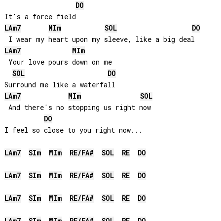
DO
LA
m7
MI
m
SOL
DO
LA
m7
MI
m
 Your love pours down on me

SOL
DO
LA
m7
MI
m
SOL
 And there's no stopping us right now

DO
I feel so close to you right now...

LA
m7
SI
m
MI
m
RE
/
FA#
SOL
RE
DO
LA
m7
SI
m
MI
m
RE
/
FA#
SOL
RE
DO
LA
m7
SI
m
MI
m
RE
/
FA#
SOL
RE
DO