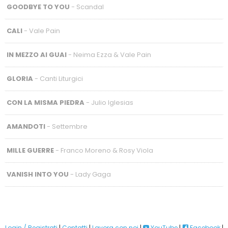
GOODBYE TO YOU
- Scandal
CALI
- Vale Pain
IN MEZZO AI GUAI
- Neima Ezza & Vale Pain
GLORIA
- Canti Liturgici
CON LA MISMA PIEDRA
- Julio Iglesias
AMANDOTI
- Settembre
MILLE GUERRE
- Franco Moreno & Rosy Viola
VANISH INTO YOU
- Lady Gaga
Login / Registrati
|
Contatti
|
Lavora con noi
|
YouTube
|
Facebook
|