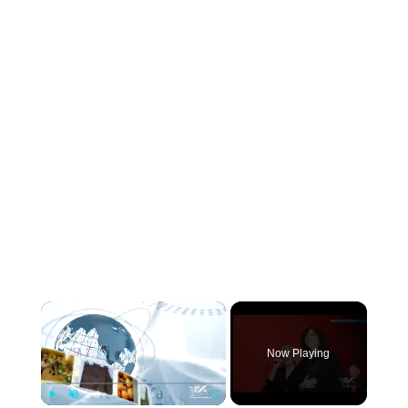
×
Now Playing