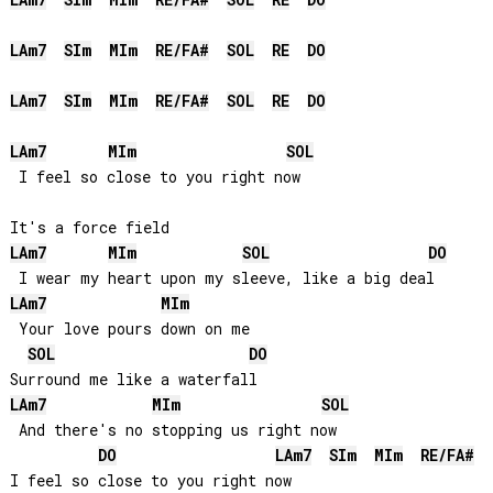
LA
m7
SI
m
MI
m
RE
/
FA#
SOL
RE
DO
LA
m7
SI
m
MI
m
RE
/
FA#
SOL
RE
DO
LA
m7
SI
m
MI
m
RE
/
FA#
SOL
RE
DO
LA
m7
MI
m
SOL
 I feel so close to you right now

LA
m7
MI
m
SOL
DO
LA
m7
MI
m
 Your love pours down on me

SOL
DO
LA
m7
MI
m
SOL
 And there's no stopping us right now

DO
LA
m7
SI
m
MI
m
RE
/
FA#
I feel so close to you right now
