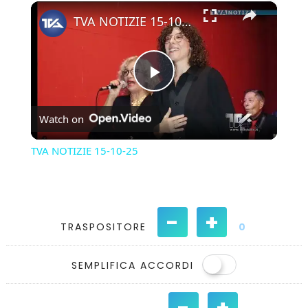
×
Play
Unmute
Fullscreen
TVA NOTIZIE 15-10-25
Play
Watch on
Video
TVA NOTIZIE 15-10-25
-
+
TRASPOSITORE
0
SEMPLIFICA ACCORDI
-
+