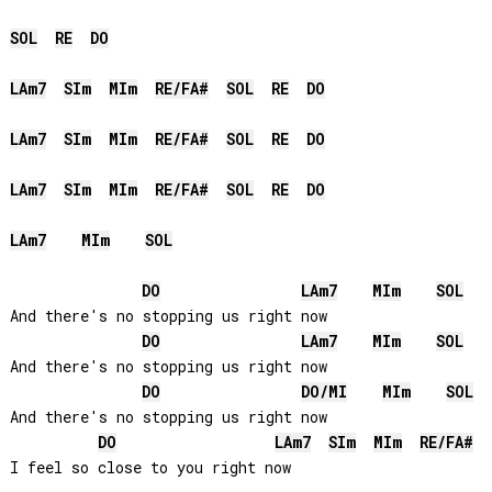
SOL
RE
DO
LA
m7
SI
m
MI
m
RE
/
FA#
SOL
RE
DO
LA
m7
SI
m
MI
m
RE
/
FA#
SOL
RE
DO
LA
m7
SI
m
MI
m
RE
/
FA#
SOL
RE
DO
LA
m7
MI
m
SOL
DO
LA
m7
MI
m
SOL
And there's no stopping us right now

DO
LA
m7
MI
m
SOL
And there's no stopping us right now

DO
DO
/
MI
MI
m
SOL
And there's no stopping us right now

DO
LA
m7
SI
m
MI
m
RE
/
FA#
I feel so close to you right now
