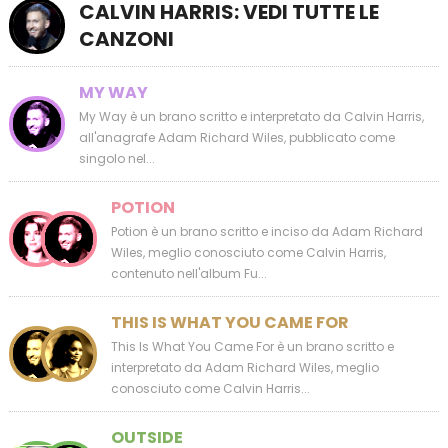
CALVIN HARRIS: VEDI TUTTE LE
CANZONI
MY WAY
My Way è un brano scritto e interpretato da Calvin Harris,
all'anagrafe Adam Richard Wiles, pubblicato come
singolo nel...
POTION
Potion è un brano scritto e inciso da Adam Richard
Wiles, meglio conosciuto come Calvin Harris,
contenuto nell'album Fu...
THIS IS WHAT YOU CAME FOR
This Is What You Came For è un brano scritto e
interpretato da Adam Richard Wiles, meglio
conosciuto come Calvin Harris...
OUTSIDE