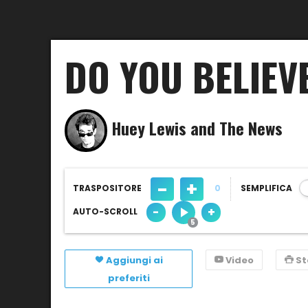
DO YOU BELIEVE
Huey Lewis and The News
-
+
TRASPOSITORE
0
SEMPLIFICA
-
+
AUTO-SCROLL
Aggiungi ai
Video
S
preferiti