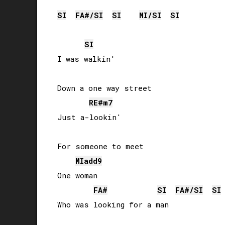
SI
FA#
/
SI
SI
MI
/
SI
SI
SI
I was walkin'

Down a one way street

RE#
m7
Just a-lookin'

For someone to meet

MI
add9
One woman

FA#
SI
FA#
/
SI
SI
Who was looking for a man
