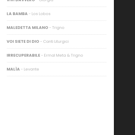
LA BAMBA
- Los Lobos
MALEDETTA MILANO
- Trigno
VOI SIETE DI DIO
- Canti Liturgici
IRRECUPERABILE
- Ermal Meta & Trigno
MALÌA
- Levante