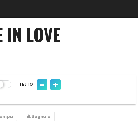
 IN LOVE
-
+
TESTO
tampa
Segnala