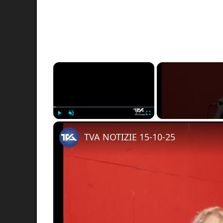
×
Play
Unmute
Fullscreen
TVA NOTIZIE 15-10-25