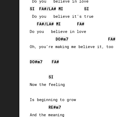
SI
FA#
/
LA#
MI
SI
 Do you   believe it's true

FA#
/
LA#
MI
FA#
Do you   believe in love

DO#
m7
FA#
Oh, you're making me believe it, too

DO#
m7
FA#
SI
Now the feeling

Is beginning to grow

RE#
m7
And the meaning
