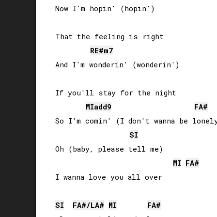
Now I'm hopin' (hopin')

That the feeling is right

RE#
m7
And I'm wonderin' (wonderin')

If you'll stay for the night

MI
add9
FA#
So I'm comin' (I don't wanna be lonely
SI
Oh (baby, please tell me)

MI
FA#
I wanna love you all over

SI
FA#
/
LA#
MI
FA#