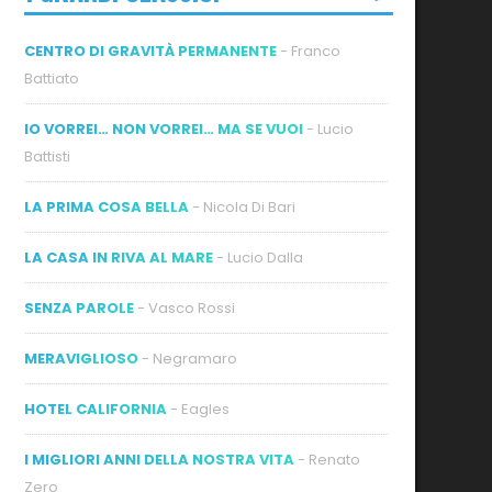
CENTRO DI GRAVITÀ PERMANENTE
- Franco
Battiato
IO VORREI… NON VORREI… MA SE VUOI
- Lucio
Battisti
LA PRIMA COSA BELLA
- Nicola Di Bari
LA CASA IN RIVA AL MARE
- Lucio Dalla
SENZA PAROLE
- Vasco Rossi
MERAVIGLIOSO
- Negramaro
HOTEL CALIFORNIA
- Eagles
I MIGLIORI ANNI DELLA NOSTRA VITA
- Renato
Zero