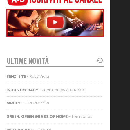
ULTIME NOVITÀ
SENZ’ E TE
- Rosy Viola
INDUSTRY BABY
- Jack Harlow & Lil Nas X
MEXICO
- Claudio Villa
GREEN, GREEN GRASS OF HOME
- Tom Jones
VIVI DAVVERO
- Giorgia