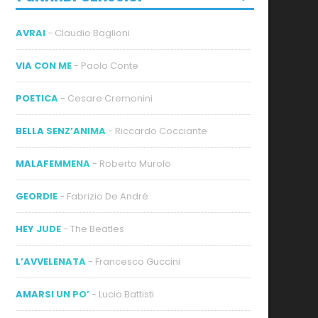
AVRAI
- Claudio Baglioni
VIA CON ME
- Paolo Conte
POETICA
- Cesare Cremonini
BELLA SENZ’ANIMA
- Riccardo Cocciante
MALAFEMMENA
- Roberto Murolo
GEORDIE
- Fabrizio De André
HEY JUDE
- The Beatles
L’AVVELENATA
- Francesco Guccini
AMARSI UN PO’
- Lucio Battisti