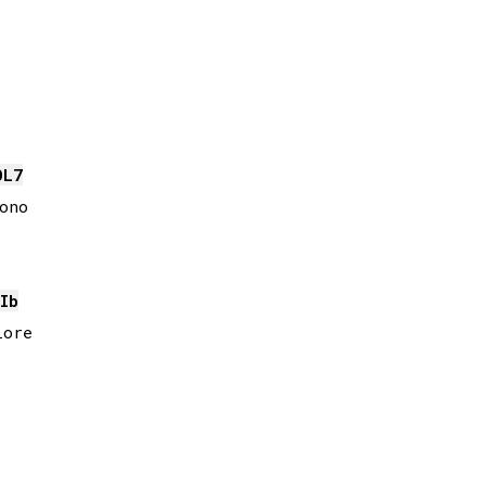
OL
7
no

Ib
ore
