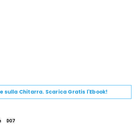
e su
lla
Chitarra
. Scarica Gratis l'Ebook!
m
DO
7