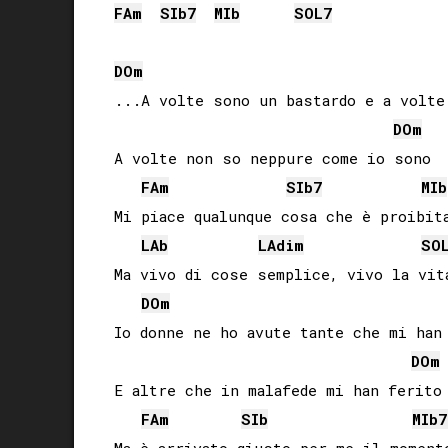
FA
m
SIb
7
MIb
SOL
7
DO
m
...A volte sono un bastardo e a volte 
DO
m
A volte non so neppure come io sono

FA
m
SIb
7
MIb
Mi piace qualunque cosa che è proibita
LAb
LA
dim
SO
Ma vivo di cose semplice, vivo la vita
DO
m
Io donne ne ho avute tante che mi han 
DO
m
E altre che in malafede mi han ferito

FA
m
SIb
MIb
7