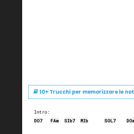
10+ Trucchi per memorizzare le not
DO
7
FA
m
SIb
7
MIb
SOL
7
DO