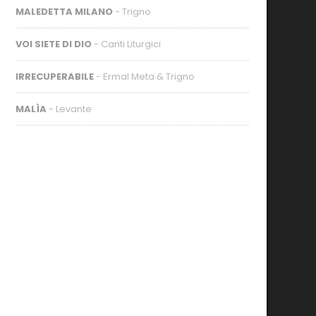
MALEDETTA MILANO
- Trigno
VOI SIETE DI DIO
- Canti Liturgici
IRRECUPERABILE
- Ermal Meta & Trigno
MALÌA
- Levante