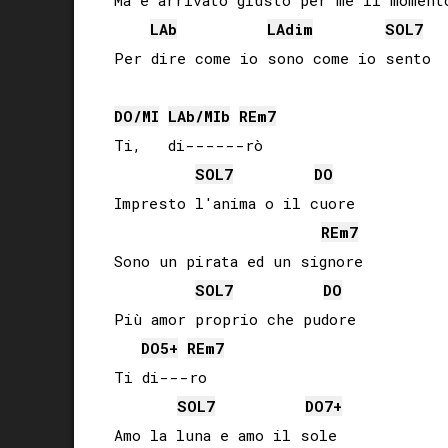
Ma è arrivato giusto per me il momento
LAb
LA
dim
SOL
7
DO
/
MI
LAb
/
MIb
RE
m7
Ti,   di------rò

SOL
7
DO
Impresto l'anima o il cuore

RE
m7
Sono un pirata ed un signore

SOL
7
DO
Più amor proprio che pudore

DO
5+
RE
m7
Ti di---ro

SOL
7
DO
7+
Amo la luna e amo il sole
