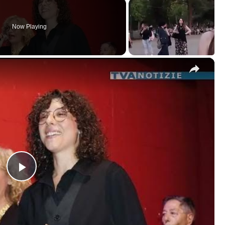
Now Playing
×
Play
Video