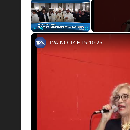
×
Play
Unmute
Fullscreen
TVA NOTIZIE 15-10-25