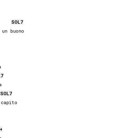
SOL
7
un buono



L
7


SOL
7
capito

+