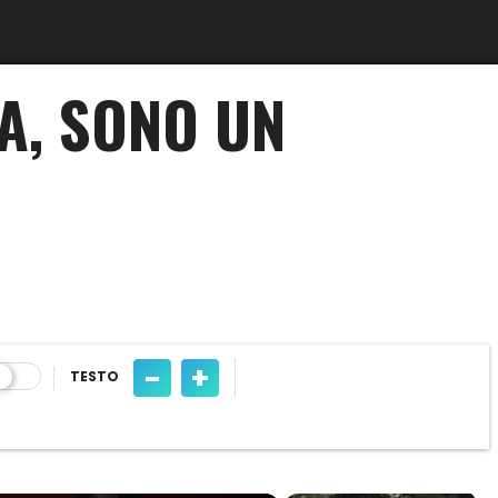
A, SONO UN
-
+
TESTO