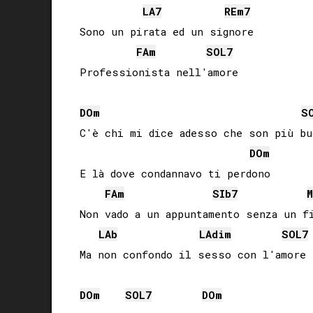
LA
7
RE
m7
Sono un pirata ed un signore

FA
m
SOL
7
DO
m
S
C'è chi mi dice adesso che son più buo
DO
m
E là dove condannavo ti perdono

FA
m
SIb
7
M
Non vado a un appuntamento senza un fi
LAb
LA
dim
SOL
7
Ma non confondo il sesso con l'amore

DO
m
SOL
7
DO
m