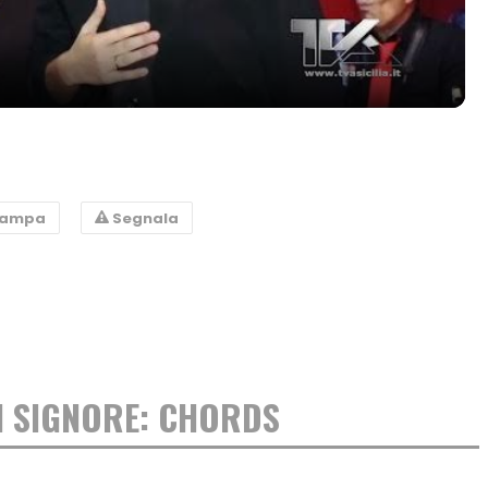
tampa
Segnala
N SIGNORE: CHORDS