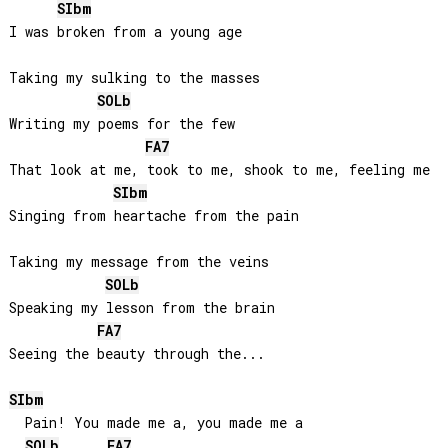
SIb
m
I was broken from a young age

Taking my sulking to the masses

SOLb
Writing my poems for the few

FA
7
That look at me, took to me, shook to me, feeling me

SIb
m
Singing from heartache from the pain

Taking my message from the veins

SOLb
Speaking my lesson from the brain

FA
7
Seeing the beauty through the...

SIb
m
  Pain! You made me a, you made me a

SOLb
FA
7