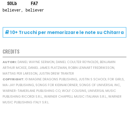
SOLb
FA
7
10+ Trucchi per memorizzare le note su
Chitarra
CREDITS
AUTORI:
DANIEL WAYNE SERMON, DANIEL COULTER REYNOLDS, BENJAMIN
ARTHUR MCKEE, DANIEL JAMES PLATZMAN, ROBIN LENNART FREDRIKSSON,
MATTIAS PER LARSSON, JUSTIN DREW TRANTER
COPYRIGHT:
© IMAGINE DRAGONS PUBLISHING, JUSTIN S SCHOOL FOR GIRLS,
MA-JAY PUBLISHING, SONGS FOR KIDINAKORNER, SONGS OF UNIVERSAL INC,
WARNER-TAMERLANE PUBLISHING CO, WOLF COUSINS, UNIVERSAL MUSIC
PUBLISHING RICORDI S.R.L., WARNER CHAPPELL MUSIC ITALIANA S.R.L., WARNER
MUSIC PUBLISHING ITALY S.R.L.