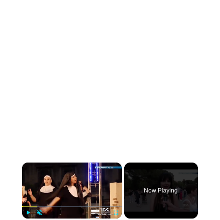
×
Now Playing