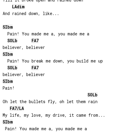
Till it broke open and rained down

LA
dim
And rained down, like...

SIb
m
  Pain! You made me a, you made me a

SOLb
FA
7
SIb
m
  Pain! You break me down, you build me up

SOLb
FA
7
SIb
m
Pain!

SOLb
Oh let the bullets fly, oh let them rain

FA
7/
LA
SIb
m
 Pain! You made me a, you made me a
