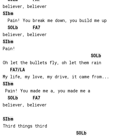
SIb
m
  Pain! You break me down, you build me up

SOLb
FA
7
SIb
m
Pain!

SOLb
Oh let the bullets fly, oh let them rain

FA
7/
LA
SIb
m
 Pain! You made me a, you made me a

SOLb
FA
7
believer, believer

SIb
m
Third things third

SOLb