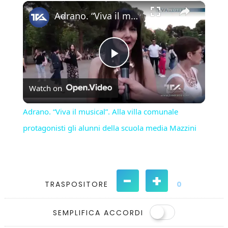
×
Play
Unmute
Fullscreen
Adrano. “Viva il musical”. Alla villa comunale protagonisti gli alunni della scuola media Mazzini
Play
Watch on
Video
Adrano. “Viva il musical”. Alla villa comunale
protagonisti gli alunni della scuola media Mazzini
-
+
TRASPOSITORE
0
SEMPLIFICA ACCORDI