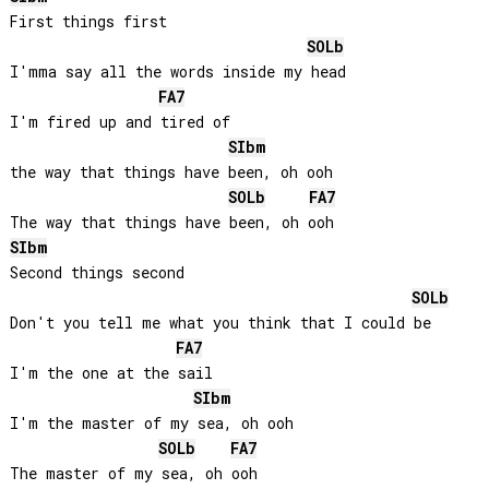
First things first

SOLb
I'mma say all the words inside my head

FA
7
I'm fired up and tired of

SIb
m
the way that things have been, oh ooh

SOLb
FA
7
SIb
m
Second things second

SOLb
Don't you tell me what you think that I could be

FA
7
I'm the one at the sail

SIb
m
I'm the master of my sea, oh ooh

SOLb
FA
7
The master of my sea, oh ooh
