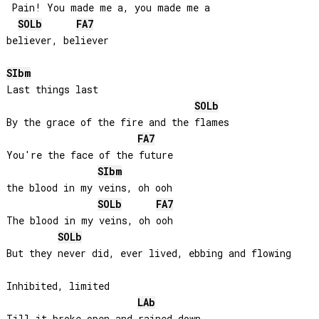
 Pain! You made me a, you made me a

SOLb
FA
7
believer, believer

SIb
m
Last things last

SOLb
By the grace of the fire and the flames

FA
7
You're the face of the future

SIb
m
the blood in my veins, oh ooh

SOLb
FA
7
The blood in my veins, oh ooh

SOLb
But they never did, ever lived, ebbing and flowing

Inhibited, limited

LAb