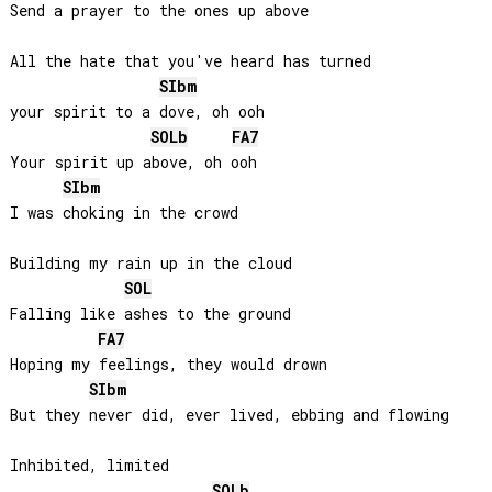
Send a prayer to the ones up above

All the hate that you've heard has turned 

SIb
m
your spirit to a dove, oh ooh

SOLb
FA
7
Your spirit up above, oh ooh

SIb
m
I was choking in the crowd

Building my rain up in the cloud

SOL
Falling like ashes to the ground

FA
7
Hoping my feelings, they would drown

SIb
m
But they never did, ever lived, ebbing and flowing

Inhibited, limited

SOLb