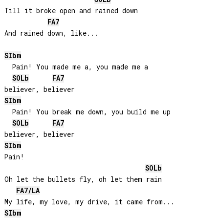
Till it broke open and rained down

FA
7
And rained down, like...

SIb
m
  Pain! You made me a, you made me a

SOLb
FA
7
SIb
m
  Pain! You break me down, you build me up

SOLb
FA
7
SIb
m
Pain!

SOLb
Oh let the bullets fly, oh let them rain

FA
7/
LA
SIb
m