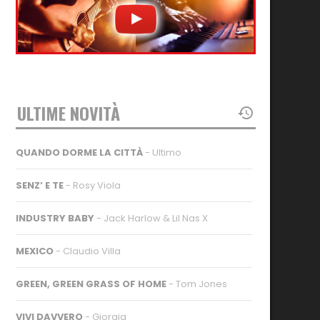
ULTIME NOVITÀ
QUANDO DORME LA CITTÀ
- Ultimo
SENZ’ E TE
- Rosy Viola
INDUSTRY BABY
- Jack Harlow & Lil Nas X
MEXICO
- Claudio Villa
GREEN, GREEN GRASS OF HOME
- Tom Jones
VIVI DAVVERO
- Giorgia