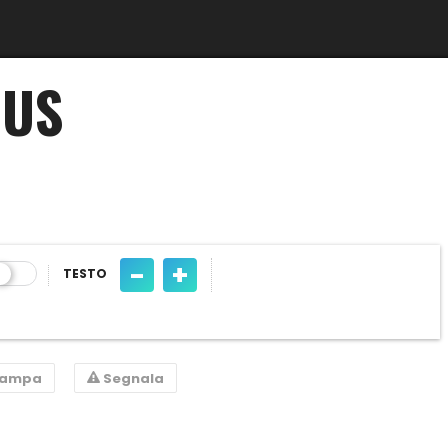
RUS
-
+
TESTO
tampa
Segnala