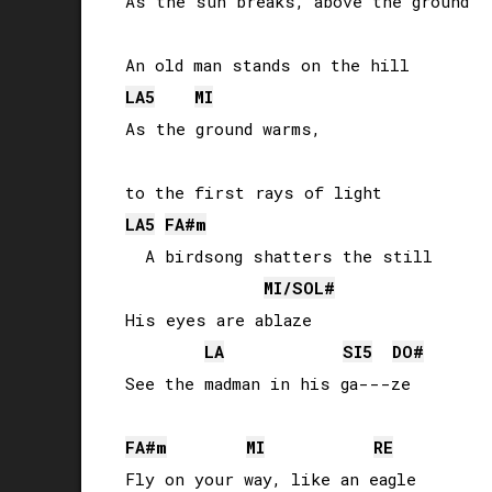
As the sun breaks, above the ground

LA
5
MI
As the ground warms, 

LA
5
FA#
m
  A birdsong shatters the still

MI
/
SOL#
His eyes are ablaze

LA
SI
5
DO#
See the madman in his ga---ze

FA#
m
MI
RE
Fly on your way, like an eagle
