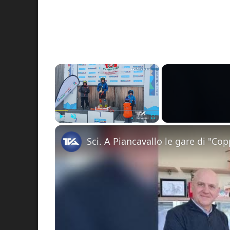
×
Play
Unmute
Fullscreen