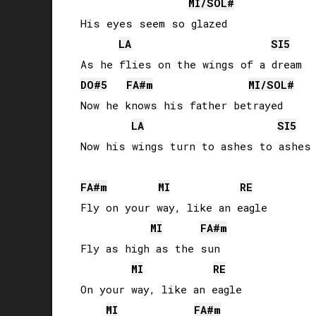
MI
/
SOL#
His eyes seem so glazed

LA
SI
5
DO#
5
FA#
m
MI
/
SOL#
Now he knows his father betrayed

LA
SI
5
Now his wings turn to ashes to ashes 
FA#
m
MI
RE
Fly on your way, like an eagle

MI
FA#
m
Fly as high as the sun

MI
RE
On your way, like an eagle

MI
FA#
m