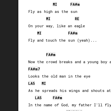
MI
FA#
m
Fly as high as the sun

MI
RE
On your way, like an eagle

MI
FA#
m
Fly and touch the sun (yeah)...

FA#
m
FA#
m7
LA
5
MI
As he spreads his wings and shouts at
LA
5
FA#
m
In the name of God, my father I'll fly