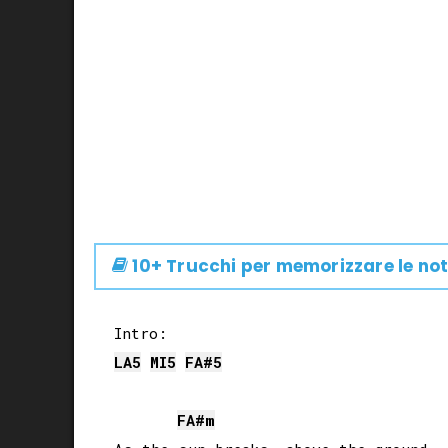
10+ Trucchi per memorizzare le not
LA
5
MI
5
FA#
5
FA#
m