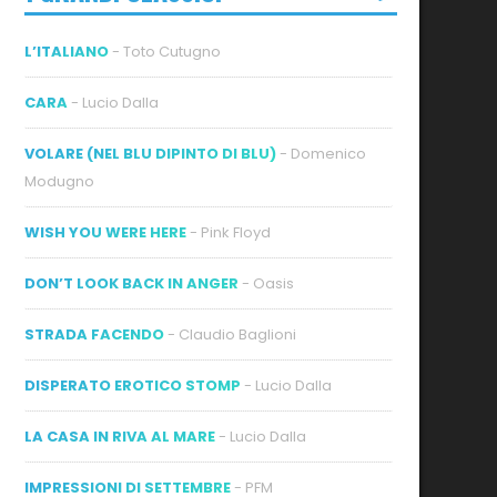
L’ITALIANO
- Toto Cutugno
CARA
- Lucio Dalla
VOLARE (NEL BLU DIPINTO DI BLU)
- Domenico
Modugno
WISH YOU WERE HERE
- Pink Floyd
DON’T LOOK BACK IN ANGER
- Oasis
STRADA FACENDO
- Claudio Baglioni
DISPERATO EROTICO STOMP
- Lucio Dalla
LA CASA IN RIVA AL MARE
- Lucio Dalla
IMPRESSIONI DI SETTEMBRE
- PFM