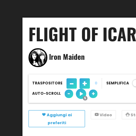
FLIGHT OF ICA
Iron Maiden
-
+
TRASPOSITORE
0
SEMPLIFICA
-
+
AUTO-SCROLL
Aggiungi ai
Video
S
preferiti