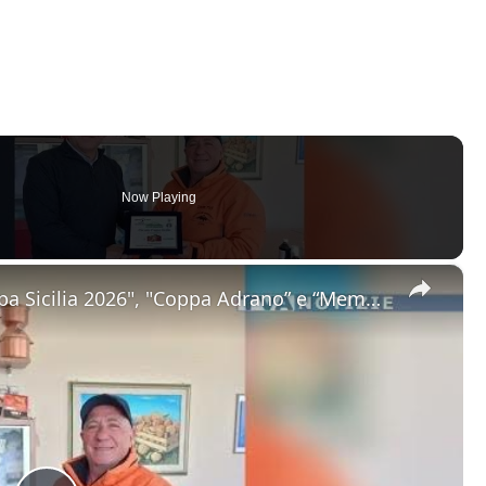
Now Playing
×
Sci. A Piancavallo le gare di "Coppa Sicilia 2026", "Coppa Adrano” e “Memorial Pippo Maccarrone". O