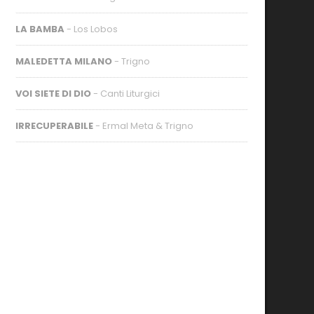
LA BAMBA
- Los Lobos
MALEDETTA MILANO
- Trigno
VOI SIETE DI DIO
- Canti Liturgici
IRRECUPERABILE
- Ermal Meta & Trigno