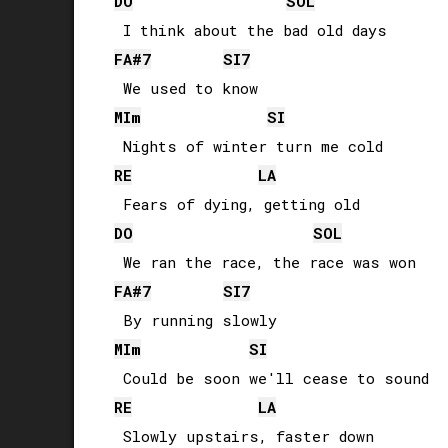
DO
SOL
FA#
7
SI
7
MI
m
SI
RE
LA
DO
SOL
FA#
7
SI
7
MI
m
SI
RE
LA