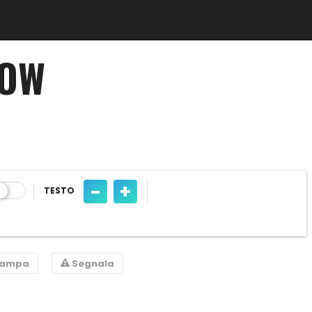
NOW
-
+
TESTO
tampa
Segnala