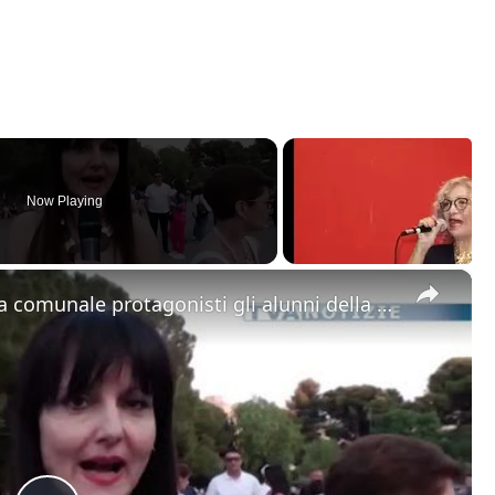
Now Playing
×
Adrano. “Viva il musical”. Alla villa comunale protagonisti gli alunni della scuola media Mazzini