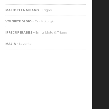
MALEDETTA MILANO
- Trigno
VOI SIETE DI DIO
- Canti Liturgici
IRRECUPERABILE
- Ermal Meta & Trigno
MALÌA
- Levante