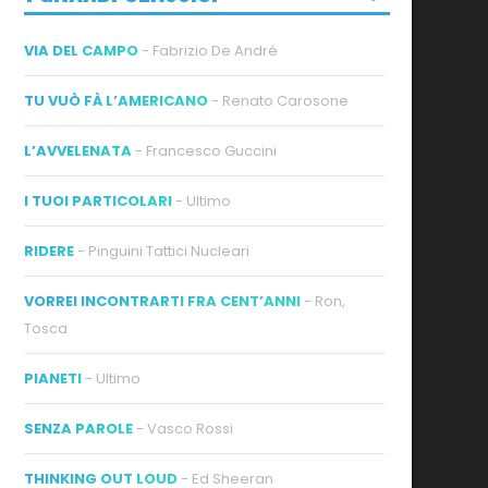
VIA DEL CAMPO
- Fabrizio De André
TU VUÒ FÀ L’AMERICANO
- Renato Carosone
L’AVVELENATA
- Francesco Guccini
I TUOI PARTICOLARI
- Ultimo
RIDERE
- Pinguini Tattici Nucleari
VORREI INCONTRARTI FRA CENT’ANNI
- Ron,
Tosca
PIANETI
- Ultimo
SENZA PAROLE
- Vasco Rossi
THINKING OUT LOUD
- Ed Sheeran