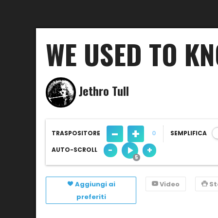
WE USED TO K
Jethro Tull
-
+
TRASPOSITORE
0
SEMPLIFICA
-
+
AUTO-SCROLL
Aggiungi ai
Video
S
preferiti