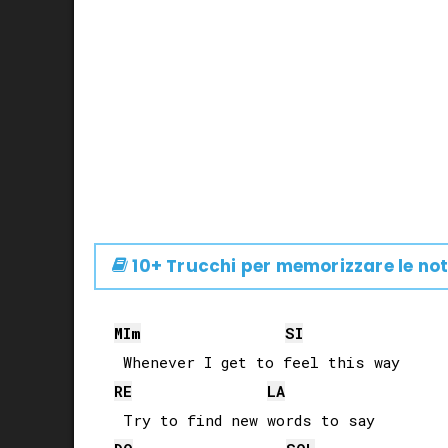
10+ Trucchi per memorizzare le not
MI
m
SI
RE
LA