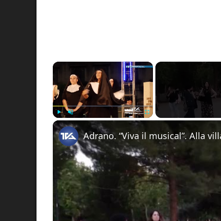
×
Play
Unmute
Fullscreen