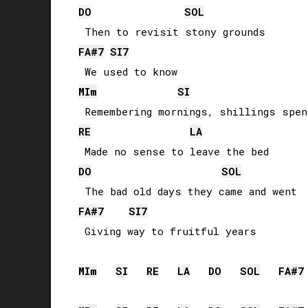
DO
SOL
FA#
7
SI
7
MI
m
SI
RE
LA
DO
SOL
FA#
7
SI
7
 Giving way to fruitful years

MI
m
SI
RE
LA
DO
SOL
FA#
7