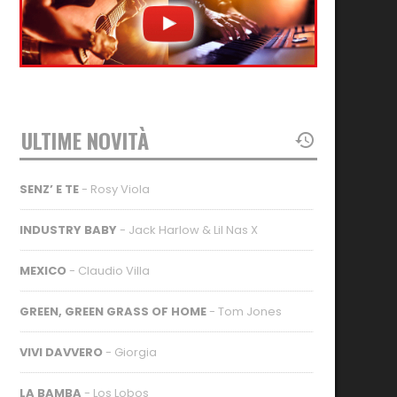
ULTIME NOVITÀ
SENZ’ E TE
- Rosy Viola
INDUSTRY BABY
- Jack Harlow & Lil Nas X
MEXICO
- Claudio Villa
GREEN, GREEN GRASS OF HOME
- Tom Jones
VIVI DAVVERO
- Giorgia
LA BAMBA
- Los Lobos