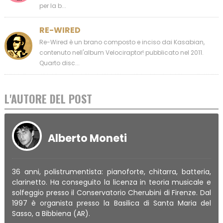
per la b...
RE-WIRED
Re-Wired è un brano composto e inciso dai Kasabian,
contenuto nell'album Velociraptor! pubblicato nel 2011.
Quarto disc...
L'AUTORE DEL POST
Alberto Moneti
36 anni, polistrumentista: pianoforte, chitarra, batteria,
clarinetto. Ha conseguito la licenza in teoria musicale e
solfeggio presso il Conservatorio Cherubini di Firenze. Dal
1997 è organista presso la Basilica di Santa Maria del
Sasso, a Bibbiena (AR).