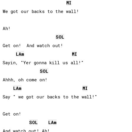
MI
We got our backs to the wall!

Ah!

SOL
Get on!  And watch out!

LA
m
MI
Sayin, "Yer gonna kill us all!"

SOL
Ahhh, oh come on!

LA
m
MI
Say " we got our backs to the wall!"

Get on!

SOL
LA
m
And watch out! Ah!
