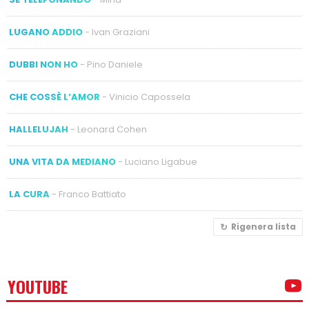
LUGANO ADDIO
- Ivan Graziani
DUBBI NON HO
- Pino Daniele
CHE COSSÈ L’AMOR
- Vinicio Capossela
HALLELUJAH
- Leonard Cohen
UNA VITA DA MEDIANO
- Luciano Ligabue
LA CURA
- Franco Battiato
Rigenera lista
YOUTUBE