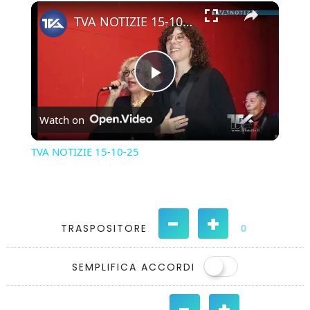
×
Play
Unmute
Fullscreen
TVA NOTIZIE 15-10-25
Play
Watch on
Video
TVA NOTIZIE 15-10-25
-
+
TRASPOSITORE
0
SEMPLIFICA ACCORDI
-
+