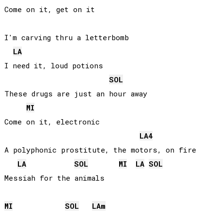
Come on it, get on it

I'm carving thru a letterbomb

LA
I need it, loud potions

SOL
These drugs are just an hour away

MI
Come on it, electronic

LA
4
A polyphonic prostitute, the motors, on fire

LA
SOL
MI
LA
SOL
Messiah for the animals

MI
SOL
LA
m