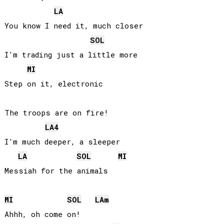
LA
You know I need it, much closer

SOL
I'm trading just a little more

MI
Step on it, electronic

The troops are on fire!

LA
4
I'm much deeper, a sleeper

LA
SOL
MI
Messiah for the animals

MI
SOL
LA
m
Ahhh, oh come on!
