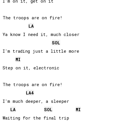
I'm on it, get on it

The troops are on fire!

LA
Ya know I need it, much closer

SOL
I'm trading just a little more

MI
Step on it, electronic

The troops are on fire!

LA
4
I'm much deeper, a sleeper

LA
SOL
MI
Waiting for the final trip
