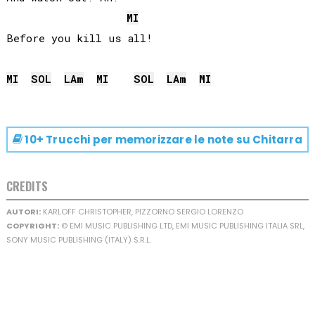
MI
Before you kill us all! 

MI
SOL
LA
m
MI
SOL
LA
m
MI
10+ Trucchi per memorizzare le note su
Chitarra
CREDITS
AUTORI:
KARLOFF CHRISTOPHER, PIZZORNO SERGIO LORENZO
COPYRIGHT:
© EMI MUSIC PUBLISHING LTD, EMI MUSIC PUBLISHING ITALIA SRL,
SONY MUSIC PUBLISHING (ITALY) S.R.L.