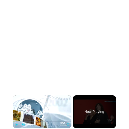
×
Now Playing