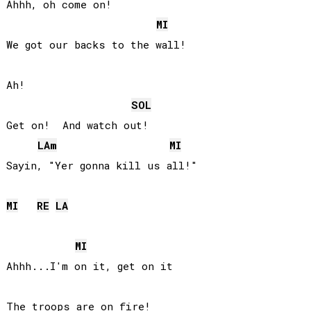
Ahhh, oh come on!

MI
We got our backs to the wall!

Ah!

SOL
Get on!  And watch out!

LA
m
MI
Sayin, "Yer gonna kill us all!"

MI
RE
LA
MI
Ahhh...I'm on it, get on it

The troops are on fire!
