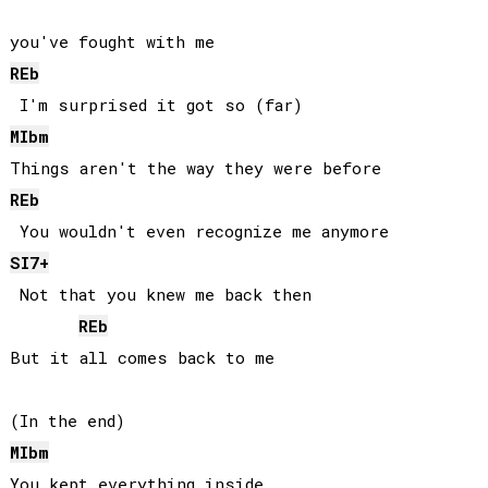
REb
MIb
m
REb
SI
7+
 Not that you knew me back then

REb
But it all comes back to me

MIb
m
You kept everything inside
