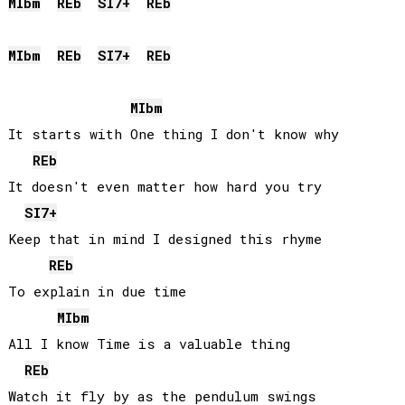
MIb
m
REb
SI
7+
REb
MIb
m
REb
SI
7+
REb
MIb
m
It starts with One thing I don't know why

REb
It doesn't even matter how hard you try

SI
7+
Keep that in mind I designed this rhyme

REb
To explain in due time

MIb
m
All I know Time is a valuable thing

REb
Watch it fly by as the pendulum swings
