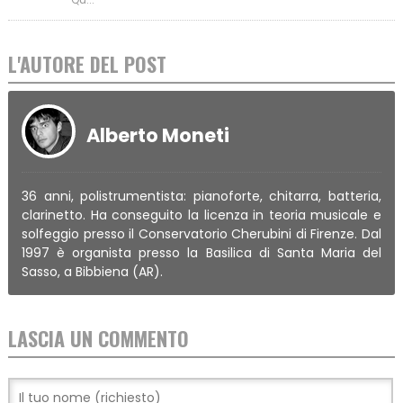
L'AUTORE DEL POST
Alberto Moneti
36 anni, polistrumentista: pianoforte, chitarra, batteria,
clarinetto. Ha conseguito la licenza in teoria musicale e
solfeggio presso il Conservatorio Cherubini di Firenze. Dal
1997 è organista presso la Basilica di Santa Maria del
Sasso, a Bibbiena (AR).
LASCIA UN COMMENTO