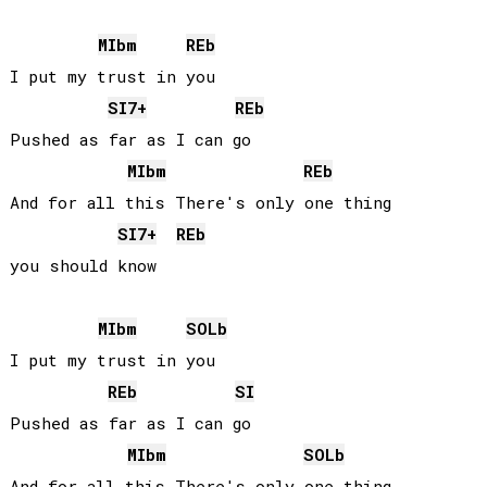
MIb
m
REb
I put my trust in you

SI
7+
REb
Pushed as far as I can go

MIb
m
REb
And for all this There's only one thing

SI
7+
REb
you should know

MIb
m
SOLb
I put my trust in you

REb
SI
Pushed as far as I can go

MIb
m
SOLb
And for all this There's only one thing
