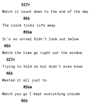
SI
7+
Watch it count down to the end of the day

REb
The clock ticks life away

MIb
m
It's so unreal Didn't look out below

REb
Watch the time go right out the window

SI
7+
Trying to hold on but didn't even know

REb
Wasted it all just to

MIb
m
Watch you go I kept everything inside

REb