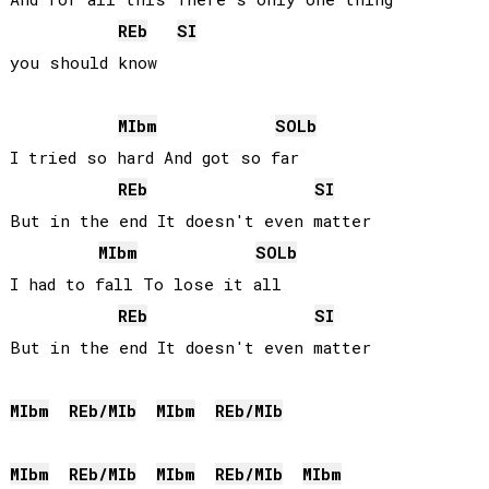
REb
SI
you should know

MIb
m
SOLb
I tried so hard And got so far 

REb
SI
But in the end It doesn't even matter

MIb
m
SOLb
I had to fall To lose it all 

REb
SI
But in the end It doesn't even matter

MIb
m
REb
/
MIb
MIb
m
REb
/
MIb
MIb
m
REb
/
MIb
MIb
m
REb
/
MIb
MIb
m