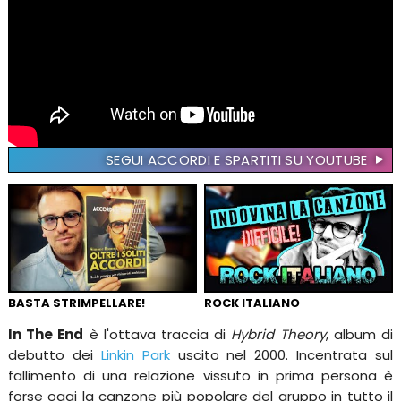
SEGUI ACCORDI E SPARTITI SU YOUTUBE
BASTA STRIMPELLARE!
ROCK ITALIANO
In The End
è l'ottava traccia di
Hybrid Theory
, album di
debutto dei
Linkin Park
uscito nel 2000. Incentrata sul
fallimento di una relazione vissuto in prima persona è
forse oggi la canzone più popolare del gruppo in tutto il