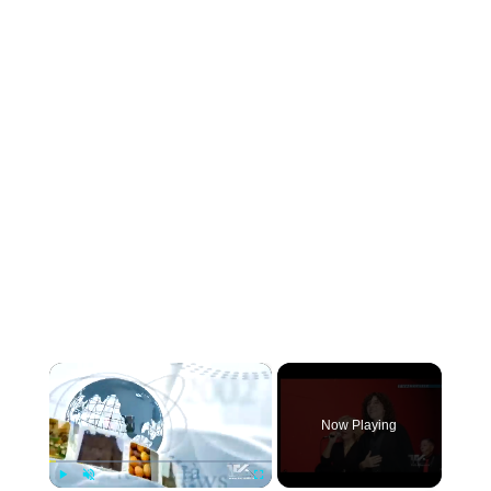
×
Now Playing