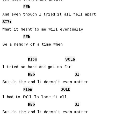
REb
SI
7+
What it meant to me will eventually

REb
Be a memory of a time when 

MIb
m
SOLb
I tried so hard And got so far 

REb
SI
But in the end It doesn't even matter

MIb
m
SOLb
I had to fall To lose it all 

REb
SI
But in the end It doesn't even matter
