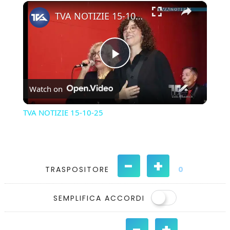
×
Play
Unmute
Fullscreen
TVA NOTIZIE 15-10-25
Play
Watch on
Video
TVA NOTIZIE 15-10-25
-
+
TRASPOSITORE
0
SEMPLIFICA ACCORDI
-
+