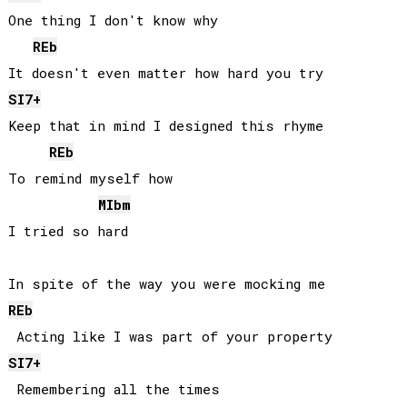
One thing I don't know why

REb
SI
7+
Keep that in mind I designed this rhyme

REb
To remind myself how

MIb
m
I tried so hard

REb
SI
7+
 Remembering all the times
