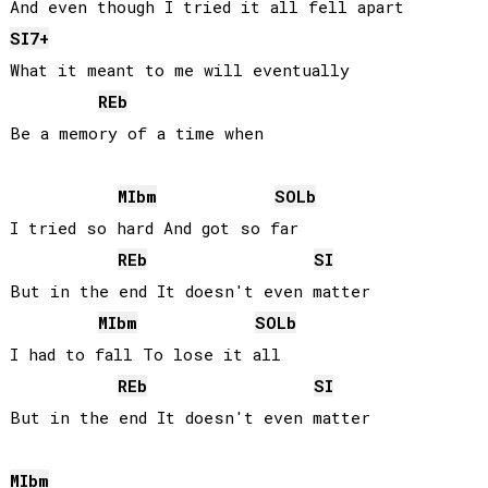
SI
7+
What it meant to me will eventually

REb
Be a memory of a time when

MIb
m
SOLb
I tried so hard And got so far 

REb
SI
But in the end It doesn't even matter

MIb
m
SOLb
I had to fall To lose it all 

REb
SI
But in the end It doesn't even matter

MIb
m