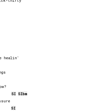
ck-thirty

 healin'

gs

SI
SIb
m
sure

SI