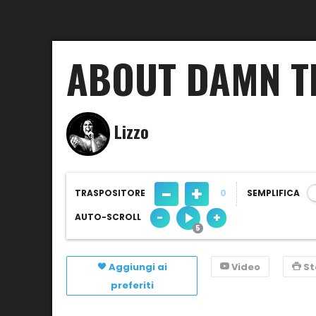
ABOUT DAMN T
Lizzo
-
+
TRASPOSITORE
0
SEMPLIFICA
-
+
AUTO-SCROLL
Aggiungi ai
Video
S
preferiti