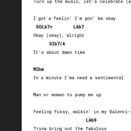
Turn up the music, let's celebrate (al
I got a feelin' I'm gon' be okay

SOLb
7+
LAb
7
Okay (okay), alright

SIb
7/4
It's about damn time

MIb
m
In a minute I'ma need a sentimental

Man or woman to pump me up

Feeling fussy, walkin' in my Balenci-
LAb
9
Tryna bring out the fabulous
