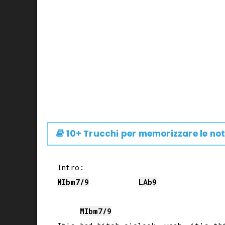
10+ Trucchi per memorizzare le not
MIb
m7/9
LAb
9
MIb
m7/9