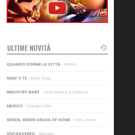
ULTIME NOVITÀ
QUANDO DORME LA CITTÀ
- Ultimo
SENZ’ E TE
- Rosy Viola
INDUSTRY BABY
- Jack Harlow & Lil Nas X
MEXICO
- Claudio Villa
GREEN, GREEN GRASS OF HOME
- Tom Jones
VIVI DAVVERO
- Giorgia