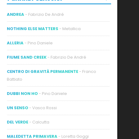
ANDREA
- Fabrizio De André
NOTHING ELSE MATTERS
- Metallica
ALLERIA
- Pino Daniele
FIUME SAND CREEK
- Fabrizio De André
CENTRO DI GRAVITÀ PERMANENTE
- Franco
Battiato
DUBBI NON HO
- Pino Daniele
UN SENSO
- Vasco Rossi
DEL VERDE
- Calcutta
MALEDETTA PRIMAVERA
- Loretta Goggi