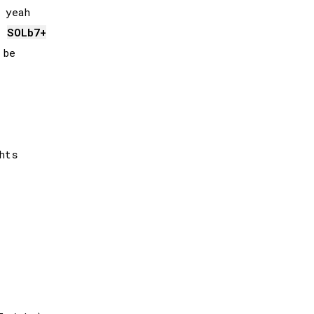
yeah

SOLb
7+
be

ts
