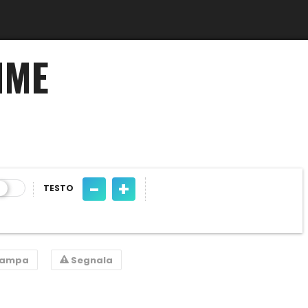
IME
-
+
TESTO
tampa
Segnala