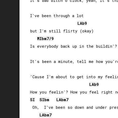
It's bad bitch o'clock, yeah, it's thi
I've been through a lot 

LAb
9
but I'm still flirty (okay)

MIb
m7/9
Is everybody back up in the buildin'?

It's been a minute, tell me how you're
'Cause I'm about to get into my feelin
LAb
9
SI
SIb
m
LAb
m7
 Oh,  I've been so down and under pres
LAb
m7