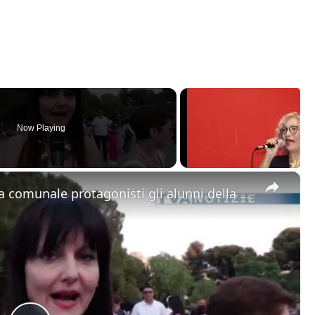
Now Playing
×
Adrano. “Viva il musical”. Alla villa comunale protagonisti gli alunni della scuola media Mazzini