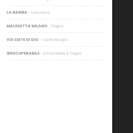
LA BAMBA
- Los Lobos
MALEDETTA MILANO
- Trigno
VOI SIETE DI DIO
- Canti Liturgici
IRRECUPERABILE
- Ermal Meta & Trigno