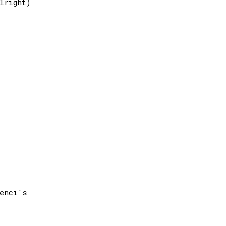
right)

enci's
