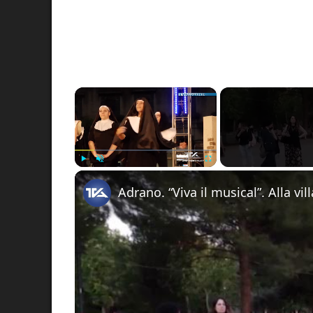
×
Play
Unmute
Fullscreen