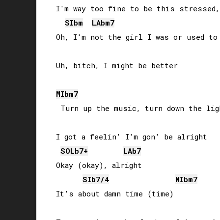
I'm way too fine to be this stressed, 
SIb
m
LAb
m7
Oh, I'm not the girl I was or used to 
Uh, bitch, I might be better

MIb
m7
 Turn up the music, turn down the ligh
I got a feelin' I'm gon' be alright

SOLb
7+
LAb
7
Okay (okay), alright

SIb
7/4
MIb
m7
It's about damn time (time)
