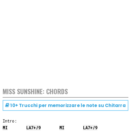
MISS SUNSHINE: CHORDS
10+ Trucchi per memorizzare le note su
Chitarra
MI
LA
7+/9
MI
LA
7+/9