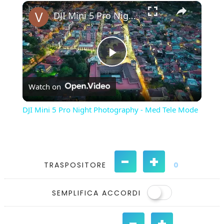
×
Play
Unmute
Fullscreen
DJI Mini 5 Pro Night Photography - Med Tele Mode
Play
Watch on
Video
DJI Mini 5 Pro Night Photography - Med Tele Mode
-
+
TRASPOSITORE
0
SEMPLIFICA ACCORDI
-
+