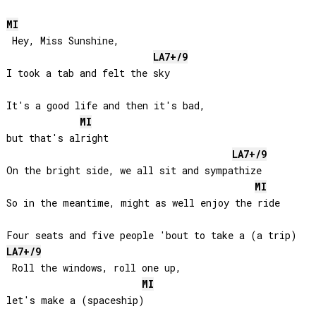
MI
 Hey, Miss Sunshine, 

LA
7+/9
I took a tab and felt the sky

It's a good life and then it's bad, 

MI
but that's alright

LA
7+/9
On the bright side, we all sit and sympathize

MI
So in the meantime, might as well enjoy the ride

LA
7+/9
 Roll the windows, roll one up, 

MI
let's make a (spaceship)
