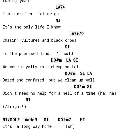
(Damn) yeah

LA
7+
I'm a drifter, let me go

MI
It's the only life I know

LA
7+/9
Chasin' vultures and black crows

SI
To the promised land, I'm sold

DO#
m
LA
SI
We were royalty in a cheap ho-tel

DO#
m
SI
LA
Dazed and confused, but we clean up well

DO#
m
SI
Didn't need no help for a hell of a time (ha, ha)

MI
(Alright!)

MI
/
SOL#
LA
add9
SI
DO#
m7
MI