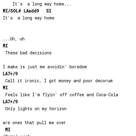
MI
/
SOL#
LA
add9
SI
It's  a long way home

MI
 These bad decisions 

LA
7+/9
MI
LA
7+/9
 Only lights on my horizon 

are ones that pull me over

MI