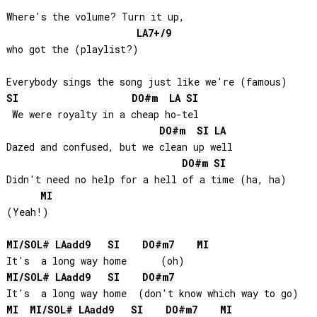
Where's the volume? Turn it up, 

LA
7+/9
who got the (playlist?)

SI
DO#
m
LA
SI
 We were royalty in a cheap ho-tel

DO#
m
SI
LA
Dazed and confused, but we clean up well

DO#
m
SI
Didn't need no help for a hell of a time (ha, ha)

MI
(Yeah!)

MI
/
SOL#
LA
add9
SI
DO#
m7
MI
MI
/
SOL#
LA
add9
SI
DO#
m7
MI
MI
/
SOL#
LA
add9
SI
DO#
m7
MI