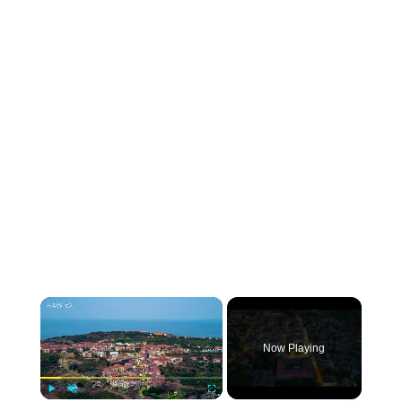
×
Now Playing