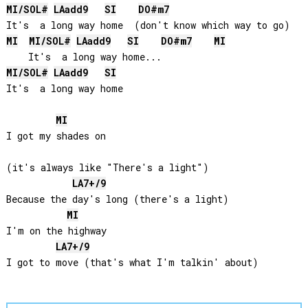
MI
/
SOL#
LA
add9
SI
DO#
m7
MI
MI
/
SOL#
LA
add9
SI
DO#
m7
MI
MI
/
SOL#
LA
add9
SI
It's  a long way home

MI
I got my shades on 

(it's always like "There's a light")

LA
7+/9
Because the day's long (there's a light)

MI
I'm on the highway

LA
7+/9