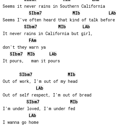
Seems it never rains in Southern California

SIb
m7
MIb
LAb
Seems I've often heard that kind of talk before

SIb
m7
MIb
LAb
It never rains in California but girl, 

FA
m
don't they warn ya

SIb
m7
MIb
LAb
It pours,   man it pours

SIb
m7
MIb
Out of work, I'm out of my head

LAb
Out of self respect, I'm out of bread

SIb
m7
MIb
I'm under loved, I'm under fed

LAb
I wanna go home
