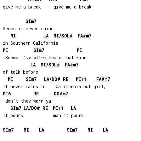
SI
m7
Seems it never rains 

MI
LA
MI
/
SOL#
FA#
m7
MI
SI
m7
MI
 Seems I've often heard that kind 

LA
MI
/
SOL#
FA#
m7
of talk before

MI
SI
m7
LA
/
DO#
RE
MI
11
FA#
m7
MI
6
RE
DO#
m7
 don't they warn ya

SI
m7
LA
/
DO#
RE
MI
11
LA
It pours,           man it pours

SI
m7
MI
LA
SI
m7
MI
LA