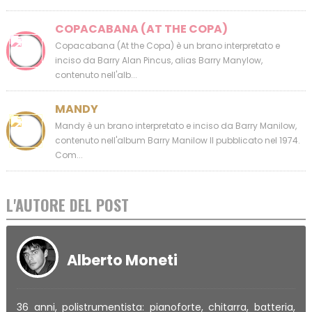
COPACABANA (AT THE COPA)
Copacabana (At the Copa) è un brano interpretato e
inciso da Barry Alan Pincus, alias Barry Manylow,
contenuto nell'alb...
MANDY
Mandy è un brano interpretato e inciso da Barry Manilow,
contenuto nell'album Barry Manilow II pubblicato nel 1974.
Com...
L'AUTORE DEL POST
Alberto Moneti
36 anni, polistrumentista: pianoforte, chitarra, batteria,