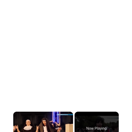
×
Now Playing