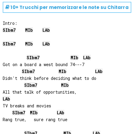
10+ Trucchi per memorizzare le note su
Chitarra
SIb
m7
MIb
LAb
SIb
m7
MIb
LAb
SIb
m7
MIb
LAb
Got on a board a west bound 74---7

SIb
m7
MIb
LAb
Didn't think before deciding what to do

SIb
m7
MIb
LAb
TV breaks and movies

SIb
m7
MIb
LAb
Rang true,   sure rang true

SIb
m7
MIb
LAb