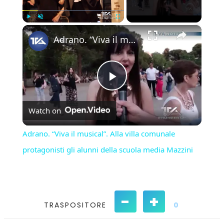
×
Play
Unmute
Fullscreen
Adrano. “Viva il musical”. Alla villa comunale protagonisti gli alunni della scuola media Mazzini
Play
Watch on
Video
Adrano. “Viva il musical”. Alla villa comunale
protagonisti gli alunni della scuola media Mazzini
-
+
TRASPOSITORE
0