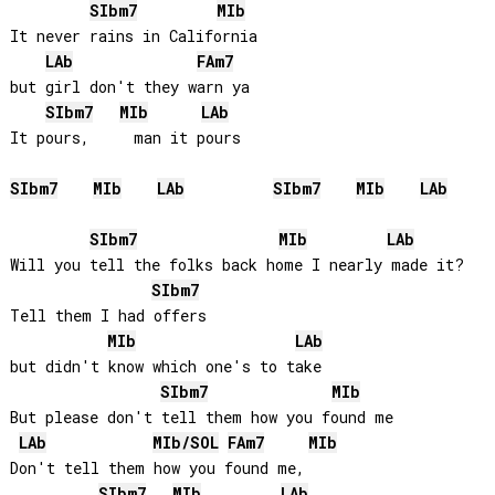
SIb
m7
MIb
It never rains in California 

LAb
FA
m7
but girl don't they warn ya

SIb
m7
MIb
LAb
It pours,     man it pours

SIb
m7
MIb
LAb
SIb
m7
MIb
LAb
SIb
m7
MIb
LAb
Will you tell the folks back home I nearly made it?

SIb
m7
Tell them I had offers 

MIb
LAb
but didn't know which one's to take

SIb
m7
MIb
But please don't tell them how you found me

LAb
MIb
/
SOL
FA
m7
MIb
Don't tell them how you found me, 

SIb
m7
MIb
LAb