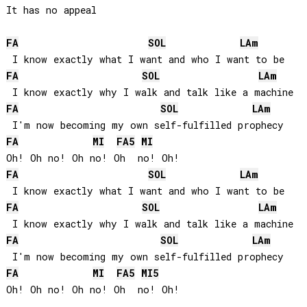
It has no appeal

FA
SOL
LA
m
FA
SOL
LA
m
FA
SOL
LA
m
FA
MI
FA
5
MI
FA
SOL
LA
m
FA
SOL
LA
m
FA
SOL
LA
m
FA
MI
FA
5
MI
5
Oh! Oh no! Oh no! Oh  no! Oh!
