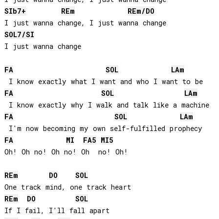
SIb
7+
RE
m
RE
m/
DO
SOL
7/
SI
I just wanna change

FA
SOL
LA
m
FA
SOL
LA
m
FA
SOL
LA
m
FA
MI
FA
5
MI
5
Oh! Oh no! Oh no! Oh  no! Oh!

RE
m
DO
SOL
RE
m
DO
SOL