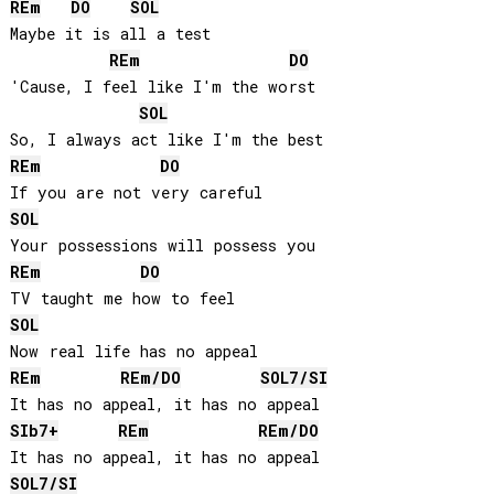
RE
m
DO
SOL
Maybe it is all a test

RE
m
DO
'Cause, I feel like I'm the worst

SOL
RE
m
DO
SOL
RE
m
DO
SOL
RE
m
RE
m/
DO
SOL
7/
SI
SIb
7+
RE
m
RE
m/
DO
SOL
7/
SI