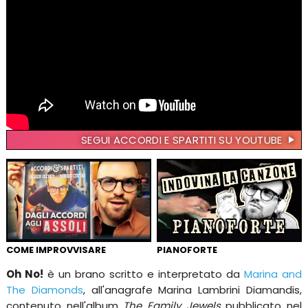
SEGUI ACCORDI E SPARTITI SU YOUTUBE
COME IMPROVVISARE
PIANOFORTE
Oh No!
è un brano scritto e interpretato da
Marina and
The Diamonds
, all'anagrafe Marina Lambrini Diamandis,
contenuto nell'album
The Family Jewels
pubblicato nel