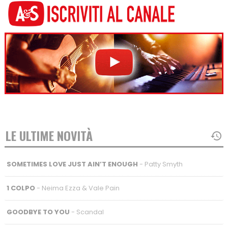
LE ULTIME NOVITÀ
SOMETIMES LOVE JUST AIN’T ENOUGH
- Patty Smyth
1 COLPO
- Neima Ezza & Vale Pain
GOODBYE TO YOU
- Scandal