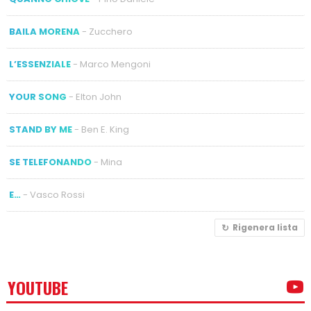
BAILA MORENA
- Zucchero
L’ESSENZIALE
- Marco Mengoni
YOUR SONG
- Elton John
STAND BY ME
- Ben E. King
SE TELEFONANDO
- Mina
E…
- Vasco Rossi
Rigenera lista
YOUTUBE