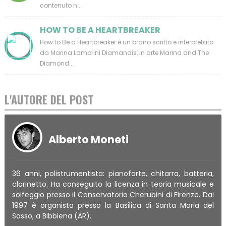
contenuto n...
HOW TO BE A HEARTBREAKER
How to Be a Heartbreaker è un brano scritto e interpretato
da Marina Lambrini Diamandis, in arte Marina and The
Diamond...
L'AUTORE DEL POST
Alberto Moneti
36 anni, polistrumentista: pianoforte, chitarra, batteria,
clarinetto. Ha conseguito la licenza in teoria musicale e
solfeggio presso il Conservatorio Cherubini di Firenze. Dal
1997 è organista presso la Basilica di Santa Maria del
Sasso, a Bibbiena (AR).