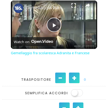
×
Play
Unmute
Fullscreen
Gemellaggio fra scolaresca Adranita e Francese
Play
Watch on
Video
Gemellaggio fra scolaresca Adranita e Francese
-
+
TRASPOSITORE
0
SEMPLIFICA ACCORDI
-
+