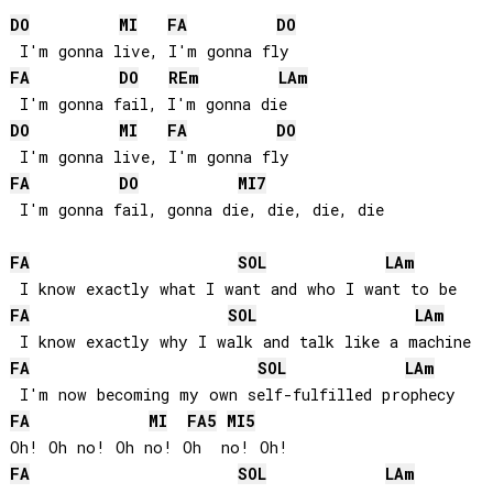
DO
MI
FA
DO
FA
DO
RE
m
LA
m
DO
MI
FA
DO
FA
DO
MI
7
 I'm gonna fail, gonna die, die, die, die

FA
SOL
LA
m
FA
SOL
LA
m
FA
SOL
LA
m
FA
MI
FA
5
MI
5
FA
SOL
LA
m