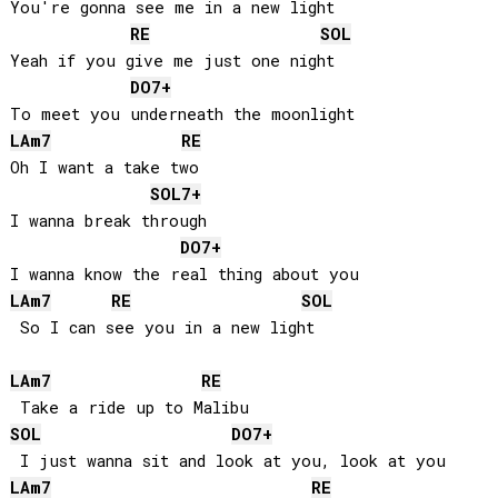
You're gonna see me in a new light

RE
SOL
Yeah if you give me just one night

DO
7+
LA
m7
RE
Oh I want a take two

SOL
7+
I wanna break through

DO
7+
LA
m7
RE
SOL
 So I can see you in a new light

LA
m7
RE
SOL
DO
7+
LA
m7
RE