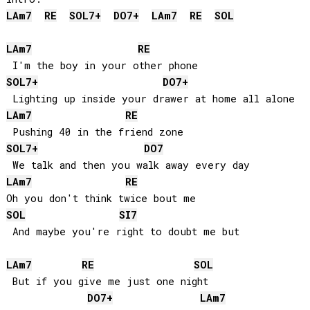
LA
m7
RE
SOL
7+
DO
7+
LA
m7
RE
SOL
LA
m7
RE
SOL
7+
DO
7+
LA
m7
RE
SOL
7+
DO
7
LA
m7
RE
SOL
SI
7
 And maybe you're right to doubt me but

LA
m7
RE
SOL
 But if you give me just one night

DO
7+
LA
m7