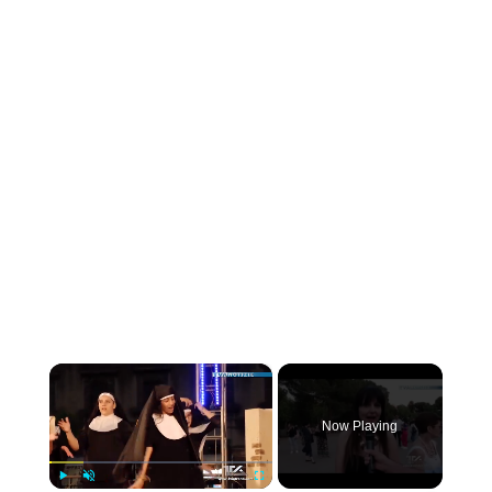
×
Now Playing