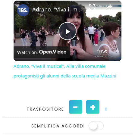
×
Play
Unmute
Fullscreen
Adrano. “Viva il musical”. Alla villa comunale protagonisti gli alunni della scuola media Mazzini
Play
Watch on
Video
Adrano. “Viva il musical”. Alla villa comunale
protagonisti gli alunni della scuola media Mazzini
-
+
TRASPOSITORE
0
SEMPLIFICA ACCORDI