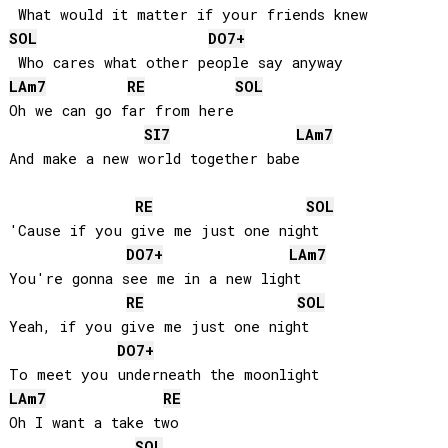
SOL
DO
7+
LA
m7
RE
SOL
Oh we can go far from here

SI
7
LA
m7
And make a new world together babe

RE
SOL
'Cause if you give me just one night

DO
7+
LA
m7
You're gonna see me in a new light

RE
SOL
Yeah, if you give me just one night

DO
7+
LA
m7
RE
Oh I want a take two

SOL