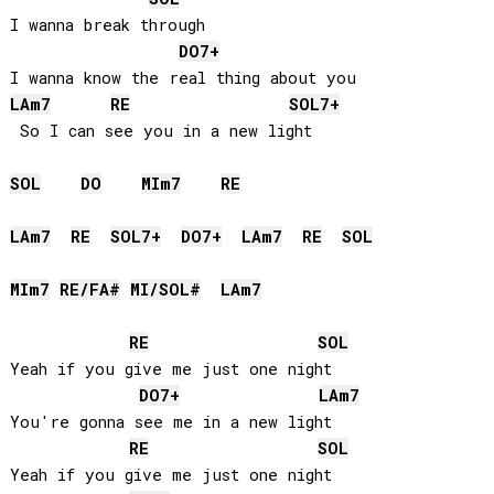
I wanna break through

DO
7+
LA
m7
RE
SOL
7+
 So I can see you in a new light

SOL
DO
MI
m7
RE
LA
m7
RE
SOL
7+
DO
7+
LA
m7
RE
SOL
MI
m7
RE
/
FA#
MI
/
SOL#
LA
m7
RE
SOL
Yeah if you give me just one night

DO
7+
LA
m7
You're gonna see me in a new light

RE
SOL
Yeah if you give me just one night
