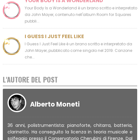
YOUR BODY IS A WONDERLAND
Your Body Is a Wonderland è un brano scritto e interpretato
da John Mayer, contenuto nell'album Room for Squares
pubbli...
I GUESS I JUST FEEL LIKE
I Guess I Just Feel Like è un brano scritto e interpretato da
John Mayer, pubblicato come singolo nel 2019. Canzone
che...
L'AUTORE DEL POST
Alberto Moneti
36 anni, polistrumentista: pianoforte, chitarra, batteria,
clarinetto. Ha conseguito la licenza in teoria musicale e
solfeggio presso il Conservatorio Cherubini di Firenze. Dal