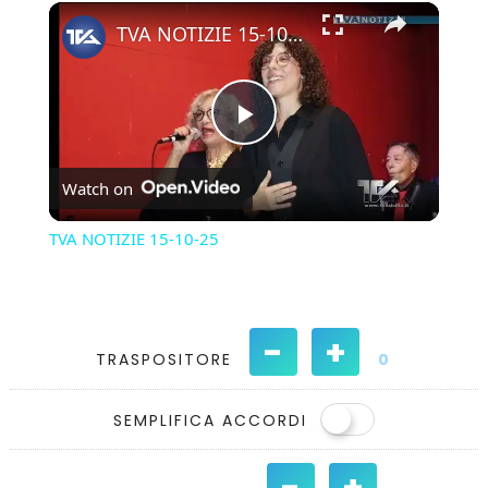
×
Play
Unmute
Fullscreen
TVA NOTIZIE 15-10-25
Play
Watch on
Video
TVA NOTIZIE 15-10-25
-
+
TRASPOSITORE
0
SEMPLIFICA ACCORDI
-
+