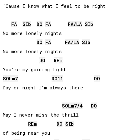
'Cause I know what I feel to be right

FA
SIb
DO
FA
FA
/
LA
SIb
No more lonely nights

DO
FA
FA
/
LA
SIb
No more lonely nights

DO
RE
m
SOL
m7
DO
11
DO
Day or night I'm always there

SOL
m7/4
DO
May I never miss the thrill 

RE
m
DO
SIb
of being near you
