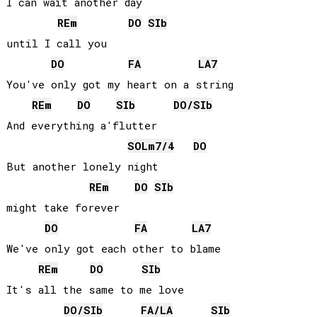
I can wait another day     

RE
m
DO
SIb
until I call you

DO
FA
LA
7
You've only got my heart on a string

RE
m
DO
SIb
DO
/
SIb
And everything a'flutter

SOL
m7/4
DO
But another lonely night 

RE
m
DO
SIb
might take forever

DO
FA
LA
7
We've only got each other to blame

RE
m
DO
SIb
It's all the same to me love

DO
/
SIb
FA
/
LA
SIb