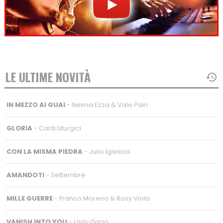
LE ULTIME NOVITÀ
IN MEZZO AI GUAI
- Neima Ezza & Vale Pain
GLORIA
- Canti Liturgici
CON LA MISMA PIEDRA
- Julio Iglesias
AMANDOTI
- Settembre
MILLE GUERRE
- Franco Moreno & Rosy Viola
VANISH INTO YOU
- Lady Gaga