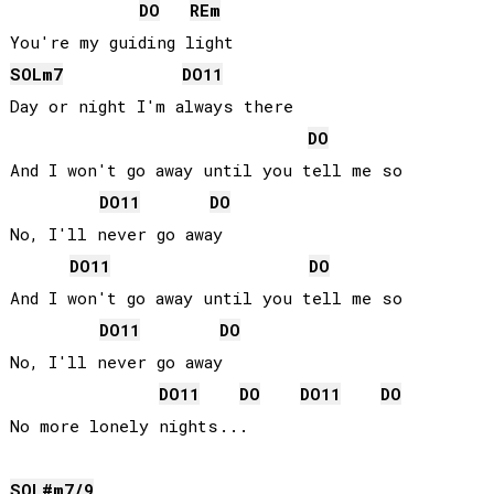
DO
RE
m
SOL
m7
DO
11
Day or night I'm always there

DO
And I won't go away until you tell me so

DO
11
DO
No, I'll never go away

DO
11
DO
And I won't go away until you tell me so

DO
11
DO
No, I'll never go away

DO
11
DO
DO
11
DO
SOL#
m7/9