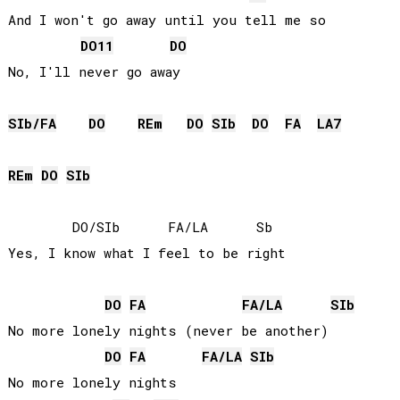
And I won't go away until you tell me so

DO
11
DO
No, I'll never go away

SIb
/
FA
DO
RE
m
DO
SIb
DO
FA
LA
7
RE
m
DO
SIb
        DO/SIb      FA/LA      Sb

Yes, I know what I feel to be right

DO
FA
FA
/
LA
SIb
No more lonely nights (never be another)

DO
FA
FA
/
LA
SIb
No more lonely nights
