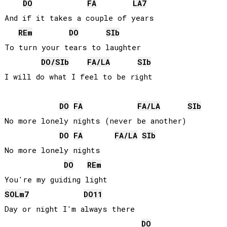
DO
FA
LA
7
And if it takes a couple of years

RE
m
DO
SIb
To turn your tears to laughter

DO
/
SIb
FA
/
LA
SIb
I will do what I feel to be right

DO
FA
FA
/
LA
SIb
No more lonely nights (never be another)

DO
FA
FA
/
LA
SIb
No more lonely nights

DO
RE
m
SOL
m7
DO
11
Day or night I'm always there

DO