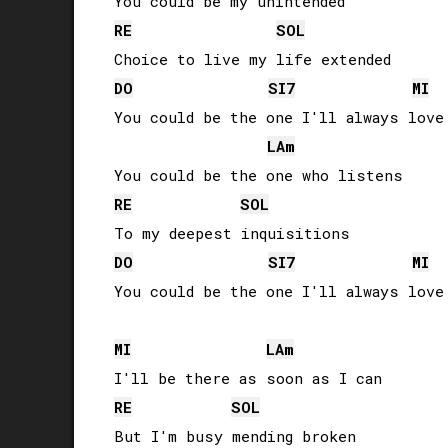
RE
SOL
DO
SI
7
MI
You could be the one I'll always love

LA
m
RE
SOL
DO
SI
7
MI
You could be the one I'll always love

MI
LA
m
RE
SOL