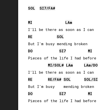
SOL
SI
7/
FA#
MI
LA
m
RE
SOL
DO
SI
7
MI
Pieces of the life I had before

MI
/
SOL#
LA
m
LA
m/
DO
RE
RE
/
FA#
SOL
SOL
/
SI
DO
SI
7
MI
Pieces of the life I had before
