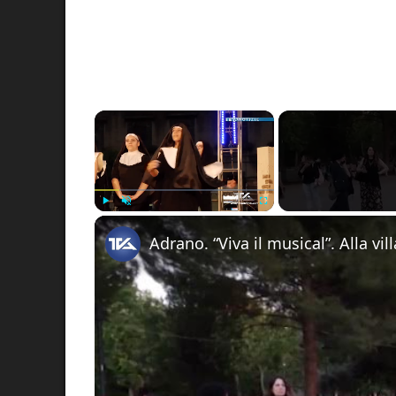
×
Play
Unmute
Fullscreen