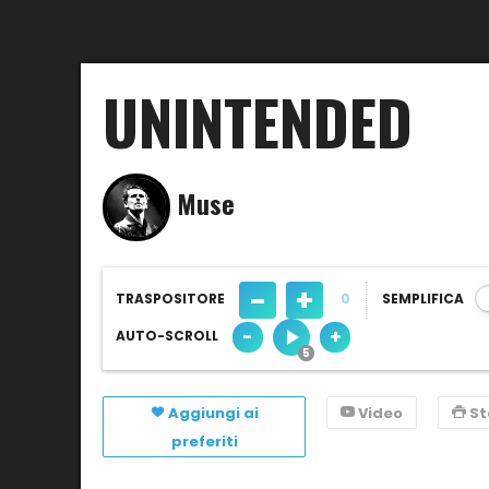
UNINTENDED
Muse
-
+
TRASPOSITORE
0
SEMPLIFICA
-
+
AUTO-SCROLL
Aggiungi ai
Video
S
preferiti