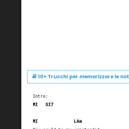
10+ Trucchi per memorizzare le not
MI
SI
7
MI
LA
m