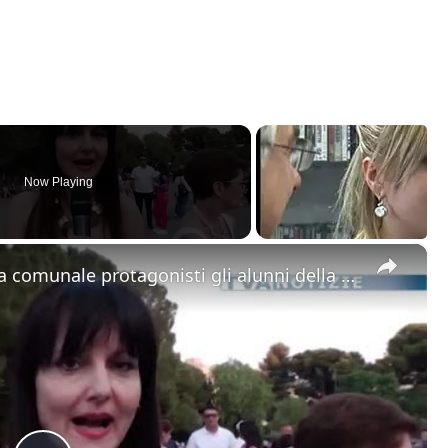
Now Playing
×
Adrano. “Viva il musical”. Alla villa comunale protagonisti gli alunni della scuola media Mazzini