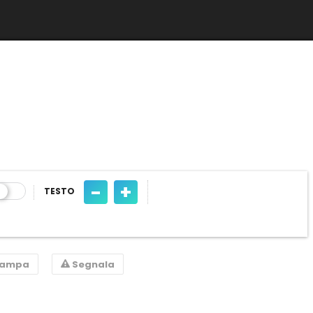
-
+
TESTO
tampa
Segnala