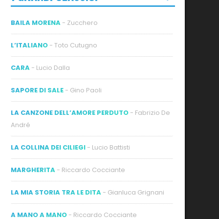
BAILA MORENA
- Zucchero
L’ITALIANO
- Toto Cutugno
CARA
- Lucio Dalla
SAPORE DI SALE
- Gino Paoli
LA CANZONE DELL’AMORE PERDUTO
- Fabrizio De
André
LA COLLINA DEI CILIEGI
- Lucio Battisti
MARGHERITA
- Riccardo Cocciante
LA MIA STORIA TRA LE DITA
- Gianluca Grignani
A MANO A MANO
- Riccardo Cocciante