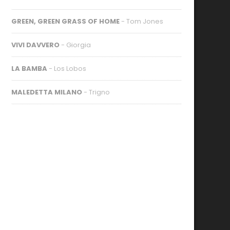
GREEN, GREEN GRASS OF HOME
- Tom Jones
VIVI DAVVERO
- Giorgia
LA BAMBA
- Los Lobos
MALEDETTA MILANO
- Trigno