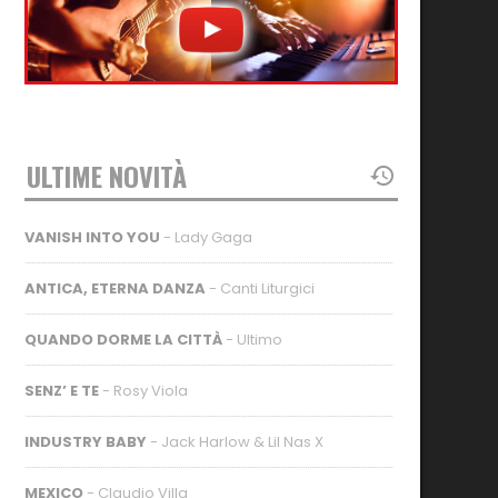
ULTIME NOVITÀ
VANISH INTO YOU
- Lady Gaga
ANTICA, ETERNA DANZA
- Canti Liturgici
QUANDO DORME LA CITTÀ
- Ultimo
SENZ’ E TE
- Rosy Viola
INDUSTRY BABY
- Jack Harlow & Lil Nas X
MEXICO
- Claudio Villa