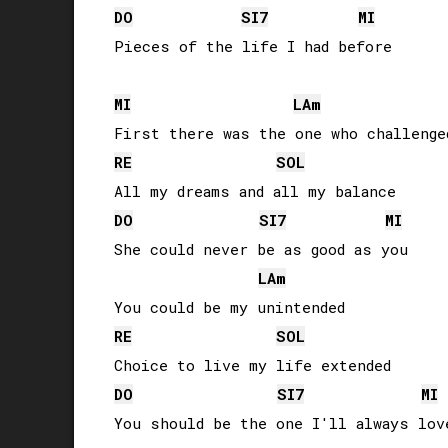
DO
SI
7
MI
Pieces of the life I had before

MI
LA
m
RE
SOL
DO
SI
7
MI
She could never be as good as you

LA
m
RE
SOL
DO
SI
7
MI
You should be the one I'll always love