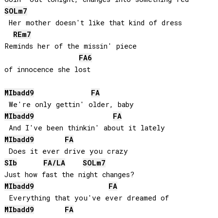
SOL
m7
 Her mother doesn't like that kind of dress

RE
m7
Reminds her of the missin' piece 

FA
6
of innocence she lost

MIb
add9
FA
MIb
add9
FA
MIb
add9
FA
SIb
FA
/
LA
SOL
m7
MIb
add9
FA
MIb
add9
FA