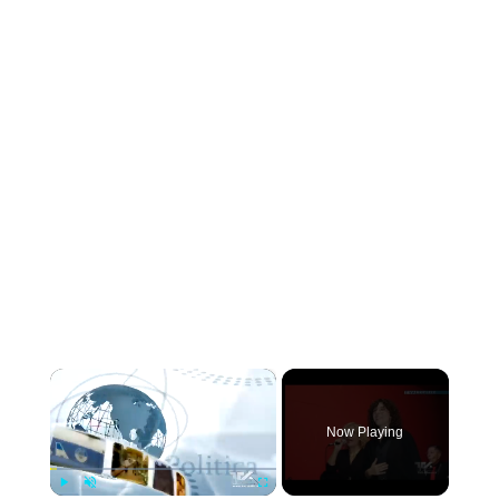
×
Now Playing