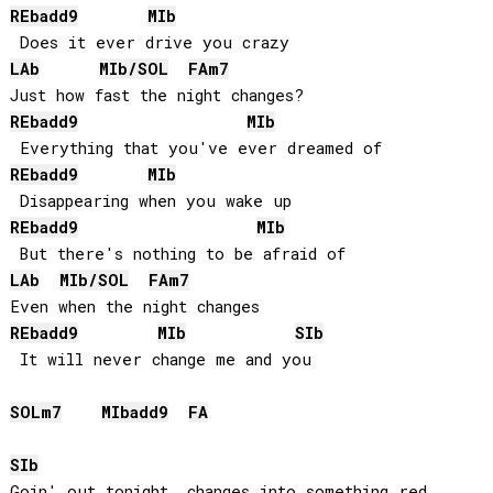
REb
add9
MIb
LAb
MIb
/
SOL
FA
m7
REb
add9
MIb
REb
add9
MIb
REb
add9
MIb
LAb
MIb
/
SOL
FA
m7
REb
add9
MIb
SIb
SOL
m7
MIb
add9
FA
SIb