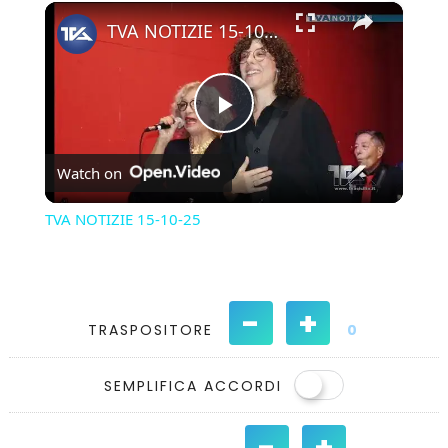
×
Play
Unmute
Fullscreen
TVA NOTIZIE 15-10-25
Play
Watch on
Video
TVA NOTIZIE 15-10-25
-
+
TRASPOSITORE
0
SEMPLIFICA ACCORDI
-
+