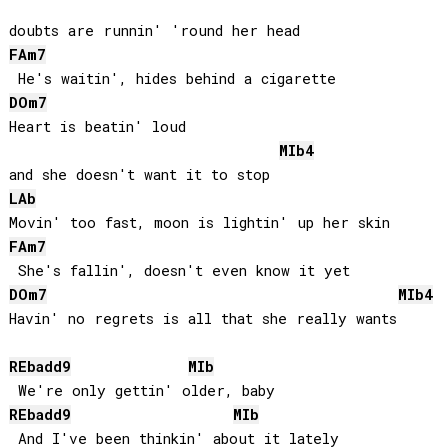
FA
m7
DO
m7
Heart is beatin' loud 

MIb
4
LAb
FA
m7
DO
m7
MIb
4
Havin' no regrets is all that she really wants

REb
add9
MIb
REb
add9
MIb