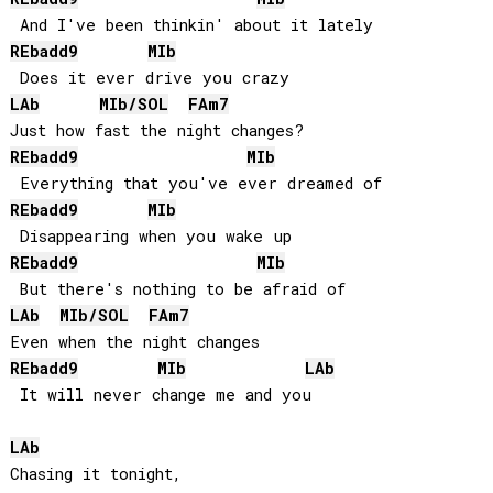
REb
add9
MIb
LAb
MIb
/
SOL
FA
m7
REb
add9
MIb
REb
add9
MIb
REb
add9
MIb
LAb
MIb
/
SOL
FA
m7
REb
add9
MIb
LAb
 It will never change me and you

LAb
Chasing it tonight, 
