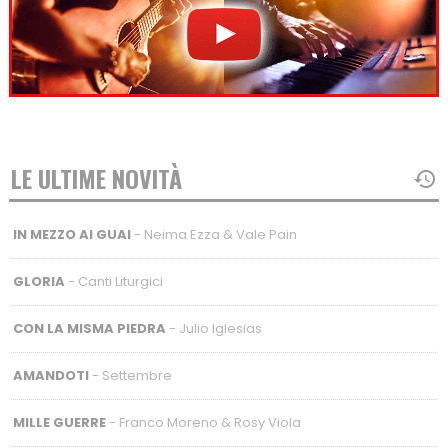
LE ULTIME NOVITÀ
IN MEZZO AI GUAI
- Neima Ezza & Vale Pain
GLORIA
- Canti Liturgici
CON LA MISMA PIEDRA
- Julio Iglesias
AMANDOTI
- Settembre
MILLE GUERRE
- Franco Moreno & Rosy Viola