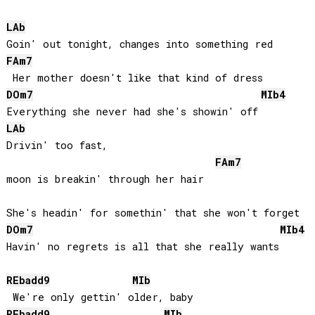
LAb
FA
m7
DO
m7
MIb
4
LAb
Drivin' too fast, 

FA
m7
moon is breakin' through her hair

DO
m7
MIb
4
Havin' no regrets is all that she really wants

REb
add9
MIb
REb
add9
MIb