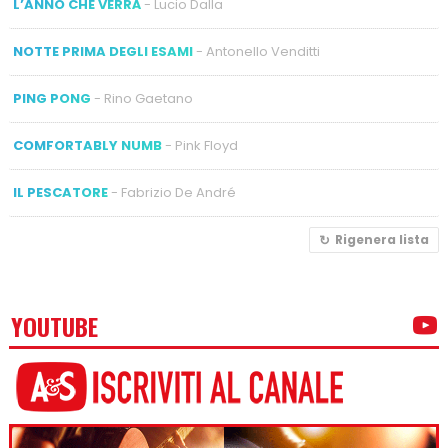
L’ANNO CHE VERRÀ
- Lucio Dalla
NOTTE PRIMA DEGLI ESAMI
- Antonello Venditti
PING PONG
- Rino Gaetano
COMFORTABLY NUMB
- Pink Floyd
IL PESCATORE
- Fabrizio De André
Rigenera lista
YOUTUBE