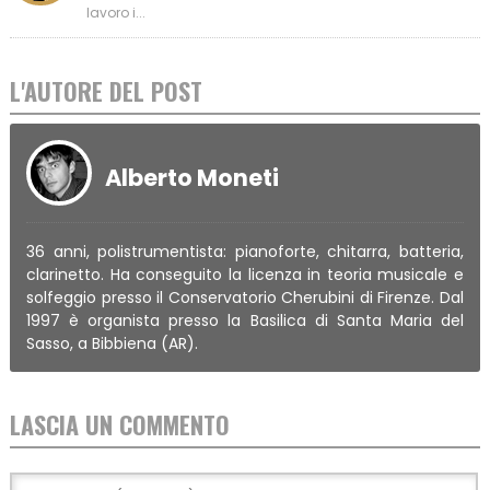
lavoro i...
L'AUTORE DEL POST
Alberto Moneti
36 anni, polistrumentista: pianoforte, chitarra, batteria,
clarinetto. Ha conseguito la licenza in teoria musicale e
solfeggio presso il Conservatorio Cherubini di Firenze. Dal
1997 è organista presso la Basilica di Santa Maria del
Sasso, a Bibbiena (AR).
LASCIA UN COMMENTO