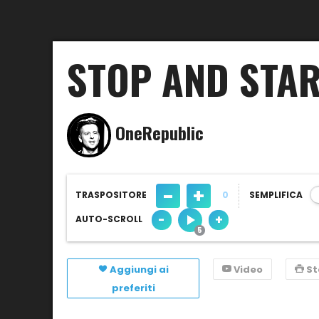
STOP AND STA
OneRepublic
-
+
TRASPOSITORE
0
SEMPLIFICA
-
+
AUTO-SCROLL
Aggiungi ai
Video
S
preferiti