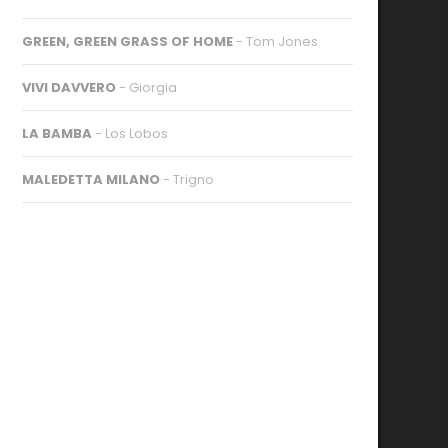
GREEN, GREEN GRASS OF HOME
- Tom Jones
VIVI DAVVERO
- Giorgia
LA BAMBA
- Los Lobos
MALEDETTA MILANO
- Trigno