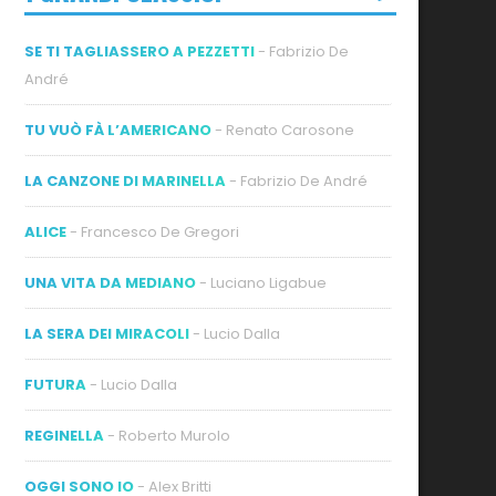
SE TI TAGLIASSERO A PEZZETTI
- Fabrizio De
André
TU VUÒ FÀ L’AMERICANO
- Renato Carosone
LA CANZONE DI MARINELLA
- Fabrizio De André
ideo
ALICE
- Francesco De Gregori
UNA VITA DA MEDIANO
- Luciano Ligabue
LA SERA DEI MIRACOLI
- Lucio Dalla
FUTURA
- Lucio Dalla
REGINELLA
- Roberto Murolo
OGGI SONO IO
- Alex Britti