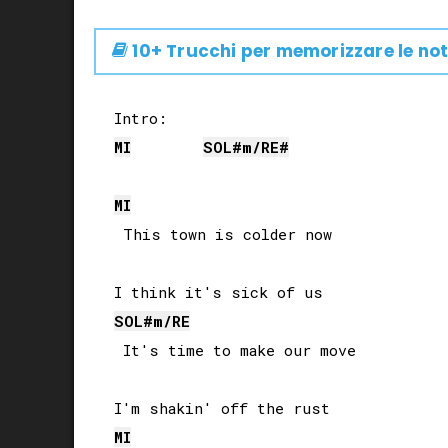
10+ Trucchi per memorizzare le not
MI
SOL#
m/
RE#
MI
 This town is colder now

SOL#
m/
RE
 It's time to make our move

MI