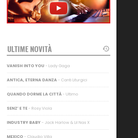
ULTIME NOVITÀ
VANISH INTO YOU
- Lady Gaga
ANTICA, ETERNA DANZA
- Canti Liturgici
QUANDO DORME LA CITTÀ
- Ultimo
SENZ’ E TE
- Rosy Viola
INDUSTRY BABY
- Jack Harlow & Lil Nas X
MEXICO
- Claudio Villa