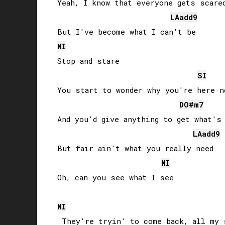
Yeah, I know that everyone gets scared
LA
add9
MI
Stop and stare

SI
You start to wonder why you're here no
DO#
m7
And you'd give anything to get what's 
LA
add9
But fair ain't what you really need

MI
Oh, can you see what I see

MI
 They're tryin' to come back, all my 