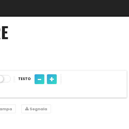
RE
-
+
TESTO
tampa
Segnala