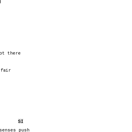


t there

fair

SI
senses push
