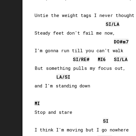
Untie the weight tags I never thought 
SI
/
LA
Steady feet don't fail me now,

DO#
m7
I'm gonna run till you can't walk

SI
/
RE#
MI
6
SI
/
LA
But something pulls my focus out, 

LA
/
SI
and I'm standing down

MI
Stop and stare

SI
I think I'm moving but I go nowhere
