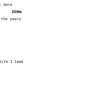
DO#
m
the years

ife I lead
