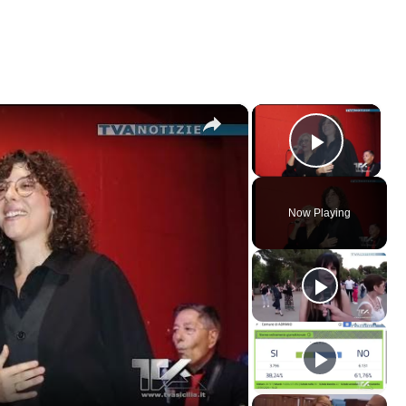
×
×
Play V
Now Playing
ay
deo