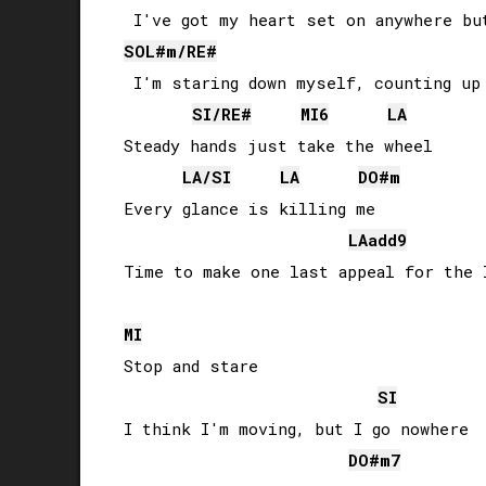
SOL#
m/
RE#
 I'm staring down myself, counting up 
SI
/
RE#
MI
6
LA
Steady hands just take the wheel

LA
/
SI
LA
DO#
m
Every glance is killing me

LA
add9
Time to make one last appeal for the l
MI
Stop and stare

SI
I think I'm moving, but I go nowhere

DO#
m7