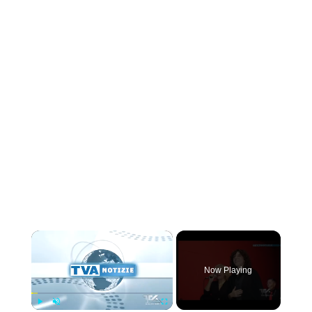
×
Now Playing