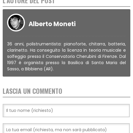
L'AUTORE DEL POST
Alberto Moneti
36 anni, polistrumentista: pianoforte, chitarra, batteria,
clarinetto. Ha conseguito la licenza in teoria musicale e
solfeggio presso il Conservatorio Cherubini di Firenze. Dal
1997 è organista presso la Basilica di Santa Maria del
Sasso, a Bibbiena (AR).
LASCIA UN COMMENTO