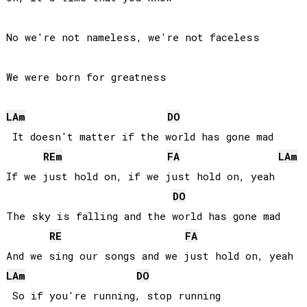
No we're not nameless, we're not faceless

We were born for greatness

LA
m
DO
 It doesn't matter if the world has gone mad

RE
m
FA
LA
m
If we just hold on, if we just hold on, yeah

DO
The sky is falling and the world has gone mad

RE
FA
LA
m
DO