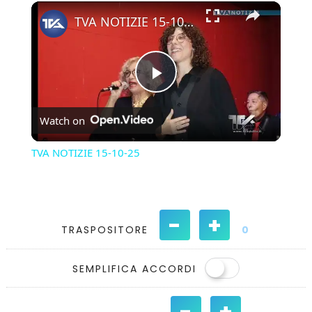
×
Play
Unmute
Fullscreen
TVA NOTIZIE 15-10-25
Play
Watch on
Video
TVA NOTIZIE 15-10-25
-
+
TRASPOSITORE
0
SEMPLIFICA ACCORDI
-
+