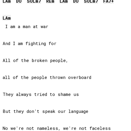
LA
m
DO
SOL
m7
RE
m
LA
m
DO
SOL
m7
FA
7+
LA
m
 I am a man at war

And I am fighting for

All of the broken people, 

all of the people thrown overboard

They always tried to shame us

But they don't speak our language

No we're not nameless, we're not faceless
