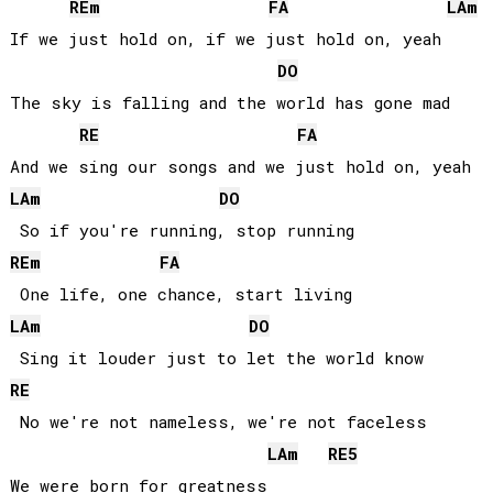
RE
m
FA
LA
m
If we just hold on, if we just hold on, yeah

DO
The sky is falling and the world has gone mad

RE
FA
LA
m
DO
RE
m
FA
LA
m
DO
RE
 No we're not nameless, we're not faceless

LA
m
RE
5