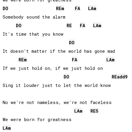
DO
RE
m
FA
LA
m
Somebody sound the alarm

DO
RE
FA
LA
m
It's time that you know

DO
It doesn't matter if the world has gone mad

RE
m
FA
LA
m
If we just hold on, if we just hold on

DO
RE
add9
Sing it louder just to let the world know

No we're not nameless, we're not faceless

LA
m
RE
5
LA
m