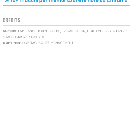
10+ Trucchi per memorizzare le note su
Chitarra
CREDITS
AUTORI:
ESPERANCE TOBIN JOSEPH, EVIGAN JASON, HORTON JERRY ALLAN JR,
SHADDIX JACOBY DAKOTA
COPYRIGHT:
© BMG RIGHTS MANAGEMENT