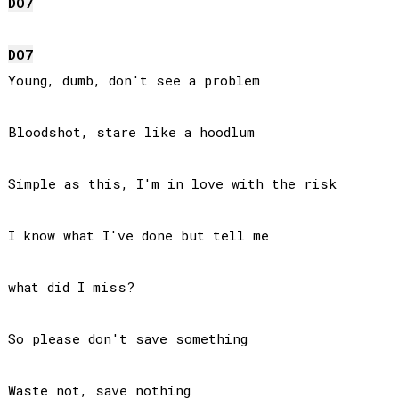
DO
7
DO
7
Young, dumb, don't see a problem

Bloodshot, stare like a hoodlum

Simple as this, I'm in love with the risk

I know what I've done but tell me 

what did I miss?

So please don't save something

Waste not, save nothing
