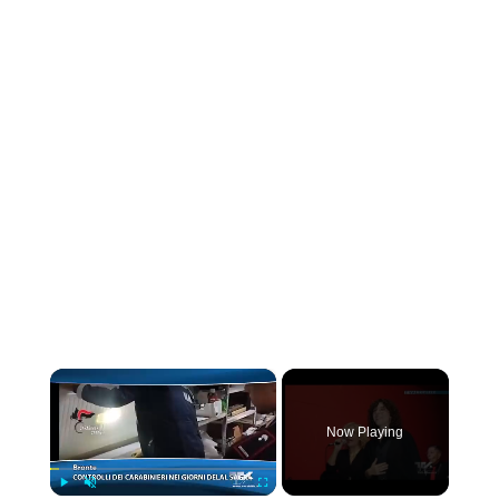
×
Now Playing