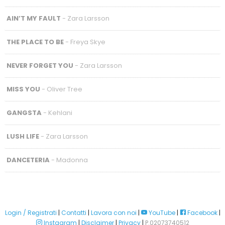
AIN’T MY FAULT
- Zara Larsson
THE PLACE TO BE
- Freya Skye
NEVER FORGET YOU
- Zara Larsson
MISS YOU
- Oliver Tree
GANGSTA
- Kehlani
LUSH LIFE
- Zara Larsson
DANCETERIA
- Madonna
Login / Registrati
|
Contatti
|
Lavora con noi
|
YouTube
|
Facebook
|
Instagram
|
Disclaimer
|
Privacy
|
P.02073740512