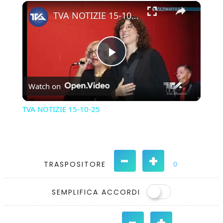
×
Play
Unmute
Fullscreen
TVA NOTIZIE 15-10-25
Play
Watch on
Video
TVA NOTIZIE 15-10-25
-
+
TRASPOSITORE
0
SEMPLIFICA ACCORDI
-
+