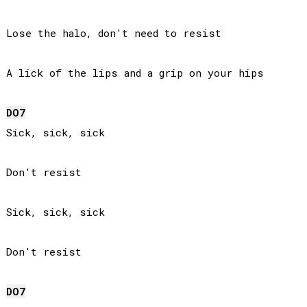
Lose the halo, don't need to resist

A lick of the lips and a grip on your hips

DO
7
Sick, sick, sick

Don't resist

Sick, sick, sick

Don't resist

DO
7