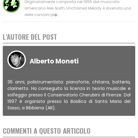
Originariamente composta nel 1955 dal musicista
americano Alex North, Unchained Melody è divenuta una
delle canzoni pi�...
L'AUTORE DEL POST
Alberto Moneti
36 anni, polistrumentista: pianoforte, chitarra, batteria,
clarinetto. Ha conseguito la licenza in teoria musicale e
solfeggio presso il Conservatorio Cherubini di Firenze. Dal
1997 è organista presso la Basilica di Santa Maria del
Sasso, a Bibbiena (AR).
COMMENTI A QUESTO ARTICOLO