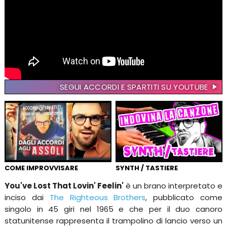
SEGUI ACCORDI E SPARTITI SU YOUTUBE
COME IMPROVVISARE
SYNTH / TASTIERE
You've Lost That Lovin' Feelin'
è un brano interpretato e
inciso dai
The Righteous Brothers
, pubblicato come
singolo in 45 giri nel 1965 e che per il duo canoro
statunitense rappresenta il trampolino di lancio verso un