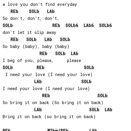
a love you don't find everyday

REb
SOLb
LAb
SOLb
REb
SOLb
6
LAb
6
SOLb
6
don't let it slip away

REb
SOLb
LAb
SOLb
So baby (baby), baby (baby)

REb
SOLb
LAb
SOLb
REb
SOLb
 I need your love (I need your love)

LAb
SOLb
I need your love (I need your love)

REb
SOLb
So bring it on back (So bring it on back)

LAb
SOLb
LAb
Bring it on back (so bring it on back)

REb
MIb
m/
REb
LAb