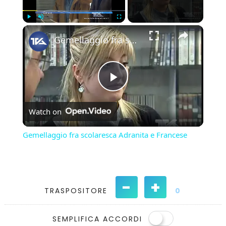
×
Play
Unmute
Fullscreen
Gemellaggio fra scolaresca Adranita e Francese
Play
Watch on
Video
Gemellaggio fra scolaresca Adranita e Francese
-
+
TRASPOSITORE
0
SEMPLIFICA ACCORDI