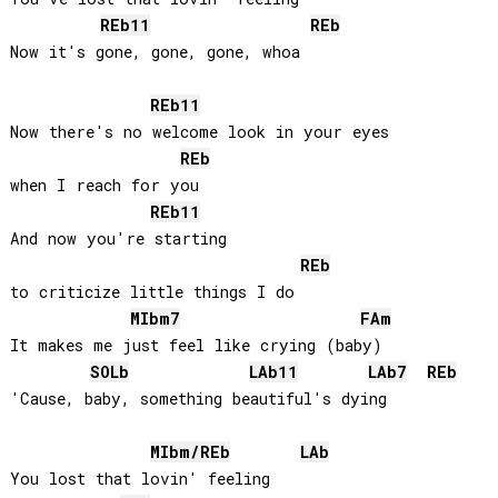
REb
11
REb
Now it's gone, gone, gone, whoa

REb
11
Now there's no welcome look in your eyes 

REb
when I reach for you

REb
11
And now you're starting 

REb
to criticize little things I do

MIb
m7
FA
m
It makes me just feel like crying (baby)

SOLb
LAb
11
LAb
7
REb
'Cause, baby, something beautiful's dying

MIb
m/
REb
LAb
You lost that lovin' feeling
