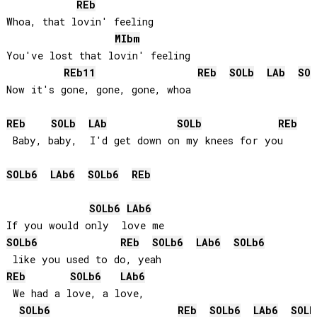
REb
Whoa, that lovin' feeling

MIb
m
You've lost that lovin' feeling

REb
11
REb
SOLb
LAb
SOL
Now it's gone, gone, gone, whoa

REb
SOLb
LAb
SOLb
REb
 Baby, baby,  I'd get down on my knees for you

SOLb
6
LAb
6
SOLb
6
REb
SOLb
6
LAb
6
SOLb
6
REb
SOLb
6
LAb
6
SOLb
6
REb
SOLb
6
LAb
6
 We had a love, a love, 

SOLb
6
REb
SOLb
6
LAb
6
SOLb