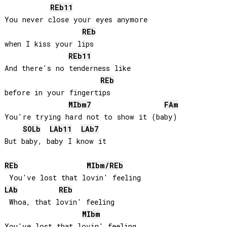
REb
11
You never close your eyes anymore 

REb
when I kiss your lips

REb
11
And there's no tenderness like 

REb
before in your fingertips

MIb
m7
FA
m
You're trying hard not to show it (baby)

SOLb
LAb
11
LAb
7
But baby, baby I know it

REb
MIb
m/
REb
LAb
REb
 Whoa, that lovin' feeling

MIb
m
You've lost that lovin' feeling
