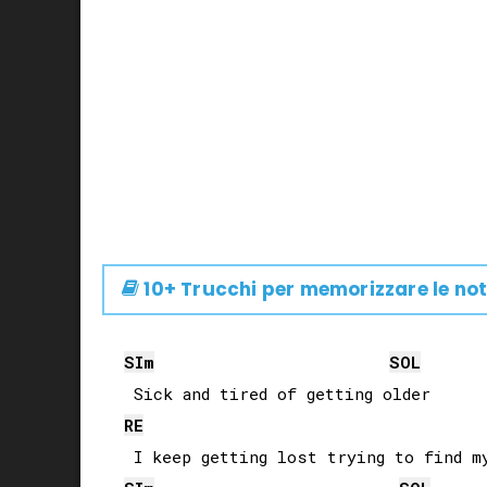
10+ Trucchi per memorizzare le not
SI
m
SOL
RE