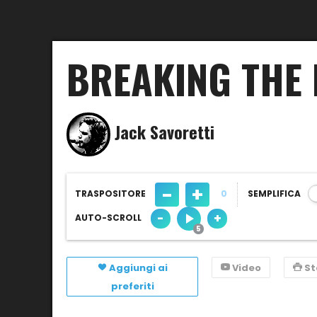
BREAKING THE
Jack Savoretti
-
+
TRASPOSITORE
0
SEMPLIFICA
-
+
AUTO-SCROLL
Aggiungi ai
Video
S
preferiti