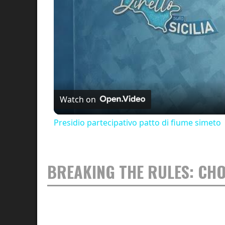
Watch on
Presidio partecipativo patto di fiume simeto
BREAKING THE RULES: CH