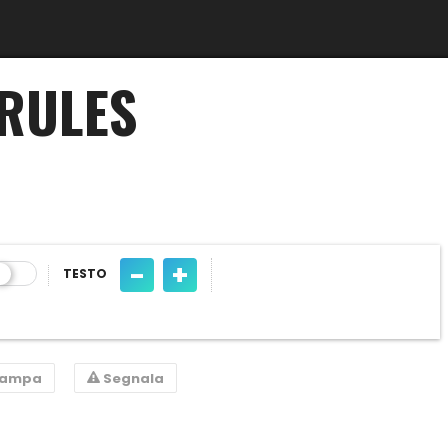
 RULES
-
+
TESTO
tampa
Segnala