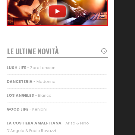
LE ULTIME NOVITÀ
LUSH LIFE
- Zara Larsson
DANCETERIA
- Madonna
LOS ANGELES
- Blanco
GOOD LIFE
- Kehlani
LA COSTIERA AMALFITANA
- Arisa & Nino
D'Angelo & Fabio Rovazzi