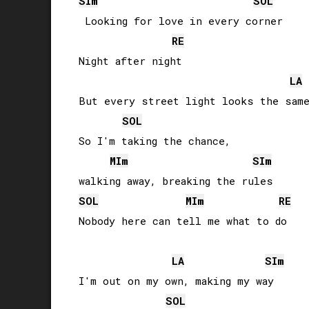
SI
m
SOL
 Looking for love in every corner

RE
Night after night

LA
But every street light looks the same
SOL
So I'm taking the chance, 

MI
m
SI
m
SOL
MI
m
RE
Nobody here can tell me what to do

LA
SI
m
I'm out on my own, making my way

SOL