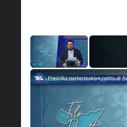
×
Play
Unmute
Fullscreen
Presidio partecipativo patto di 