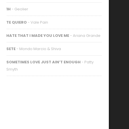
1H
- Geolier
TE QUIERO
- Vale Pain
HATE THAT I MADE YOU LOVE ME
- Ariana Grande
SETE
- Mondo Marcio & Shiva
SOMETIMES LOVE JUST AIN’T ENOUGH
- Patty
Smyth