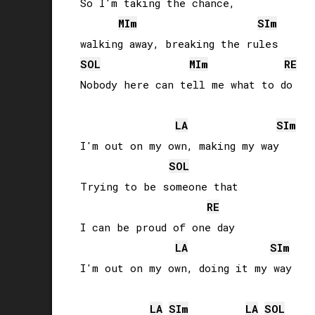
So I'm taking the chance, 

MI
m
SI
m
SOL
MI
m
RE
Nobody here can tell me what to do

LA
SI
m
I'm out on my own, making my way

SOL
Trying to be someone that 

RE
I can be proud of one day

LA
SI
m
I'm out on my own, doing it my way

LA
SI
m
LA
SOL