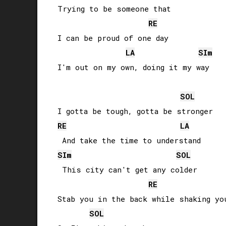
Trying to be someone that 

RE
I can be proud of one day

LA
SI
m
I'm out on my own, doing it my way

SOL
RE
LA
SI
m
SOL
 This city can't get any colder

RE
Stab you in the back while shaking you
SOL