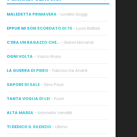
MALEDETTA PRIMAVERA
- Loretta Goggi
EPPUR MI SON SCORDATO DI TE
- Lucio Battisti
C’ERA UN RAGAZZO CHE…
- Gianni Morandi
OGNI VOLTA
- Vasco Rossi
LA GUERRA DI PIERO
- Fabrizio De André
SAPORE DI SALE
- Gino Paoli
TANTA VOGLIA DI LEI
- Pooh
ALTA MAREA
- Antonello Venditti
TI DEDICO IL SILENZIO
- Ultimo