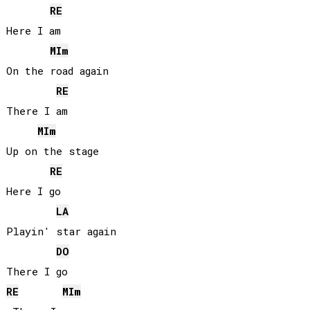
RE
Here I am

MI
m
On the road again

RE
There I am

MI
m
Up on the stage

RE
Here I go

LA
Playin' star again

DO
RE
MI
m