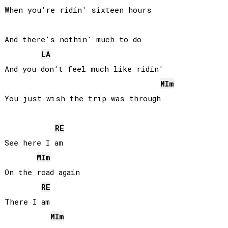
When you're ridin' sixteen hours

And there's nothin' much to do

LA
And you don't feel much like ridin'

MI
m
You just wish the trip was through

RE
See here I am

MI
m
On the road again

RE
There I am

MI
m