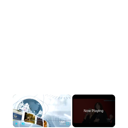
×
Now Playing