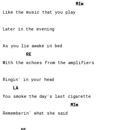
MI
m
Like the music that you play

Later in the evening

As you lie awake in bed

RE
With the echoes from the amplifiers

Ringin' in your head

LA
You smoke the day's last cigarette

MI
m
Rememberin' what she said

RE