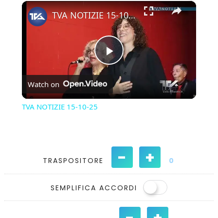
×
Play
Unmute
Fullscreen
TVA NOTIZIE 15-10-25
Play
Watch on
Video
TVA NOTIZIE 15-10-25
-
+
TRASPOSITORE
0
SEMPLIFICA ACCORDI
-
+