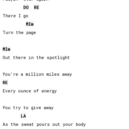
DO
RE
There I go

MI
m
Turn the page

MI
m
Out there in the spotlight

RE
Every ounce of energy

You try to give away

LA
As the sweat pours out your body
