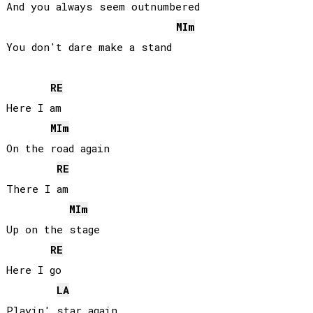
And you always seem outnumbered

MI
m
You don't dare make a stand

RE
Here I am

MI
m
On the road again

RE
There I am

MI
m
Up on the stage

RE
Here I go

LA
Playin' star again
