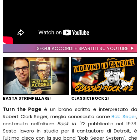
SEGUI ACCORDI E SPARTITI SU YOUTUBE
BASTA STRIMPELLARE!
CLASSICI ROCK 2!
Turn the Page
è un brano scritto e interpretato da
Robert Clark Seger, meglio conosciuto come
Bob Seger
,
contenuto nell'album
Back in '72
pubblicato nel 1973.
Sesto lavoro in studio per il cantautore di Detroit, è
l'ultimo disco con la sua band "Bob Seger System", che