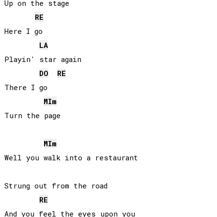
Up on the stage

RE
Here I go

LA
Playin' star again

DO
RE
There I go

MI
m
Turn the page

MI
m
Well you walk into a restaurant

Strung out from the road

RE
And you feel the eyes upon you
