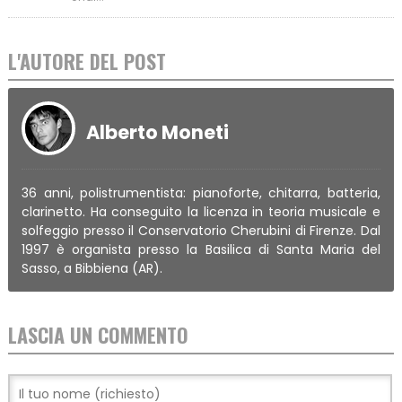
L'AUTORE DEL POST
Alberto Moneti
36 anni, polistrumentista: pianoforte, chitarra, batteria,
clarinetto. Ha conseguito la licenza in teoria musicale e
solfeggio presso il Conservatorio Cherubini di Firenze. Dal
1997 è organista presso la Basilica di Santa Maria del
Sasso, a Bibbiena (AR).
LASCIA UN COMMENTO