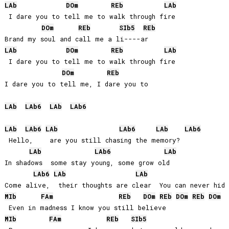
LAb
DO
m
REb
LAb
 I dare you to tell me to walk through fire

DO
m
REb
SIb
5
REb
LAb
DO
m
REb
LAb
 I dare you to tell me to walk through fire

DO
m
REb
I dare you to tell me, I dare you to

LAb
LAb
6
LAb
LAb
6
LAb
LAb
6
LAb
LAb
6
LAb
LAb
6
 Hello,    are you still chasing the memory?

LAb
LAb
6
LAb
In shadows  some stay young, some grow old

LAb
6
LAb
LAb
MIb
FA
m
REb
DO
m
REb
DO
m
REb
DO
m
MIb
FA
m
REb
SIb
5