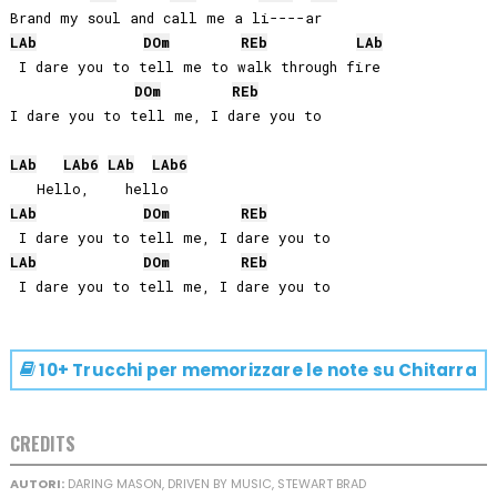
LAb
DO
m
REb
LAb
 I dare you to tell me to walk through fire

DO
m
REb
I dare you to tell me, I dare you to

LAb
LAb
6
LAb
LAb
6
LAb
DO
m
REb
LAb
DO
m
REb
10+ Trucchi per memorizzare le note su
Chitarra
CREDITS
AUTORI:
DARING MASON, DRIVEN BY MUSIC, STEWART BRAD