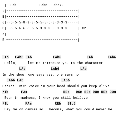
 |  LAb           LAb6  LAb6/9                       

e|----------------------------------|

B|----------------------------------|

G|--5-5-5-8-8-8-5-5-5-5-3-3-3-3-----|

D|--6-6-6-6-6-6-6-3-3-3-3-3-3-3-----| X2

A|----------------------------------|

E|----------------------------------|

LAb
LAb
6
LAb
LAb
6
LAb
LAb
6
 Hello,     let me introduce you to the character

LAb
LAb
6
LAb
In the show; one says yes, one says no

LAb
6
LAb
LAb
6
MIb
FA
m
REb
DO
m
REb
DO
m
REb
DO
m
MIb
FA
m
REb
SIb
5
 Pay me on canvas so I become, what you could never be
