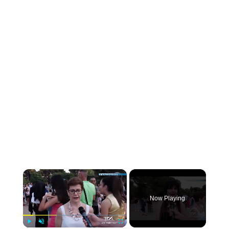
×
Now Playing