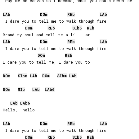
 Pay me on canvas so I become, what you could never be

LAb
DO
m
REb
LAb
 I dare you to tell me to walk through fire

DO
m
REb
SIb
5
REb
LAb
DO
m
REb
LAb
 I dare you to tell me to walk through fire

DO
m
REb
I dare you to tell me, I dare you to

DO
m
SIb
m
LAb
DO
m
SIb
m
LAb
DO
m
MIb
LAb
LAb
6
LAb
LAb
6
Hello,  hello

LAb
DO
m
REb
LAb
 I dare you to tell me to walk through fire

DO
m
REb
SIb
5
REb