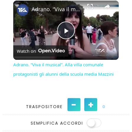
×
Play
Unmute
Fullscreen
Adrano. “Viva il musical”. Alla villa comunale protagonisti gli alunni della scuola media Mazzini
Play
Watch on
Video
Adrano. “Viva il musical”. Alla villa comunale
protagonisti gli alunni della scuola media Mazzini
-
+
TRASPOSITORE
0
SEMPLIFICA ACCORDI