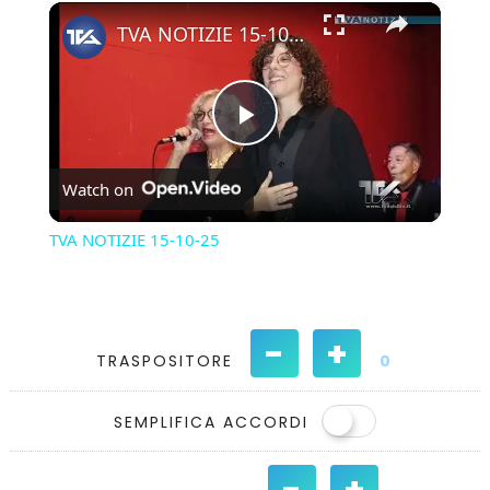
×
Play
Unmute
Fullscreen
TVA NOTIZIE 15-10-25
Play
Watch on
Video
TVA NOTIZIE 15-10-25
-
+
TRASPOSITORE
0
SEMPLIFICA ACCORDI
-
+