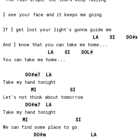
I see your face and it keeps me going

If I get lost your light's gonna guide me

LA
SI
DO#
m
And I know that you can take me home...

LA
SI
SOL#
You can take me home...

DO#
m7
LA
Take my hand tonight

MI
SI
Let's not think about tomorrow

DO#
m7
LA
Take my hand tonight

MI
SI
We can find some place to go

DO#
m
LA