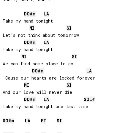
DO#
m
LA
Take my hand tonight

MI
SI
Let's not think about tomorrow

DO#
m
LA
Take my hand tonight

MI
SI
We can find some place to go

DO#
m
LA
'Cause our hearts are locked forever

MI
SI
And our love will never die

DO#
m
LA
SOL#
Take my hand tonight one last time

DO#
m
LA
MI
SI