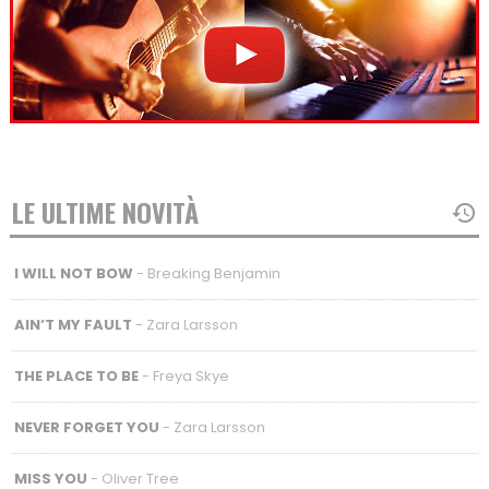
LE ULTIME NOVITÀ
I WILL NOT BOW
- Breaking Benjamin
AIN’T MY FAULT
- Zara Larsson
THE PLACE TO BE
- Freya Skye
NEVER FORGET YOU
- Zara Larsson
MISS YOU
- Oliver Tree