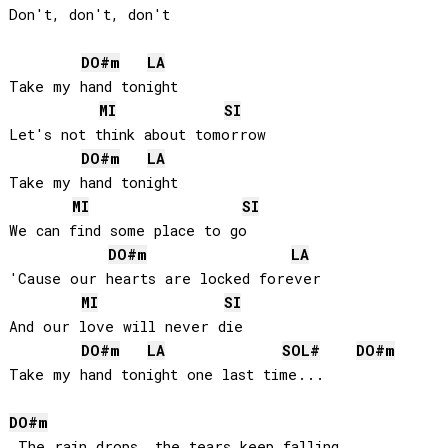
Don't, don't, don't

DO#
m
LA
Take my hand tonight

MI
SI
Let's not think about tomorrow

DO#
m
LA
Take my hand tonight

MI
SI
We can find some place to go

DO#
m
LA
'Cause our hearts are locked forever

MI
SI
And our love will never die

DO#
m
LA
SOL#
DO#
m
Take my hand tonight one last time...

DO#
m
 The rain drops, the tears keep falling
