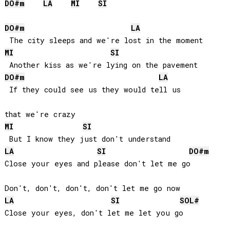
DO#
m
LA
MI
SI
DO#
m
LA
MI
SI
DO#
m
LA
 If they could see us they would tell us 

MI
SI
LA
SI
DO#
m
Close your eyes and please don't let me go

LA
SI
SOL#
Close your eyes, don't let me let you go
