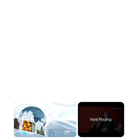
×
Now Playing