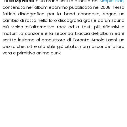
Take My Hand
è un brano scritto e inciso dai
Simple Plan
,
contenuto nell'album eponimo pubblicato nel 2008. Terza
fatica discografica per la band canadese, segna un
cambio di rotta nella loro discografia grazie ad un sound
più vicino all'alternative rock ed a testi più riflessivi e
maturi. La canzone è la seconda traccia dell'album ed è
scritta insieme al produttore di Toronto Arnold Lanni; un
pezzo che, oltre allo stile già citato, non nasconde la loro
vera e primitiva anima punk.