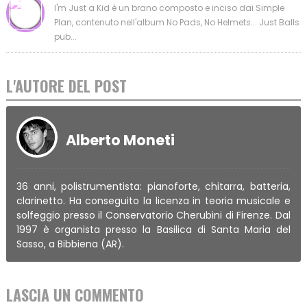
I'm Just a Kid è un brano composto e inciso dai Simple
Plan, contenuto nell'album No Pads, No Helmets... Just Balls
pub...
L'AUTORE DEL POST
Alberto Moneti
36 anni, polistrumentista: pianoforte, chitarra, batteria,
clarinetto. Ha conseguito la licenza in teoria musicale e
solfeggio presso il Conservatorio Cherubini di Firenze. Dal
1997 è organista presso la Basilica di Santa Maria del
Sasso, a Bibbiena (AR).
LASCIA UN COMMENTO