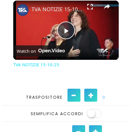
×
Play
Unmute
Fullscreen
TVA NOTIZIE 15-10-25
Play
Watch on
Video
TVA NOTIZIE 15-10-25
-
+
TRASPOSITORE
0
SEMPLIFICA ACCORDI
-
+