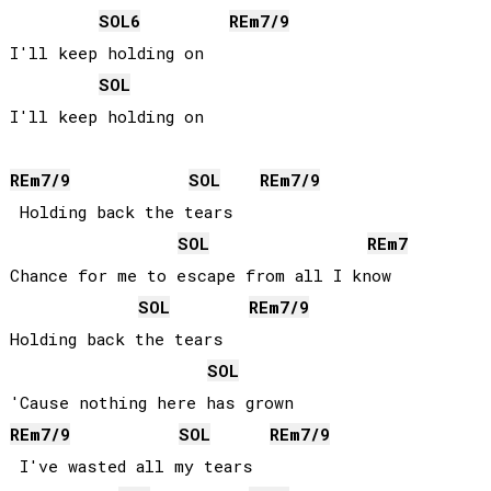
SOL
6
RE
m7/9
I'll keep holding on

SOL
I'll keep holding on

RE
m7/9
SOL
RE
m7/9
 Holding back the tears

SOL
RE
m7
Chance for me to escape from all I know

SOL
RE
m7/9
Holding back the tears

SOL
RE
m7/9
SOL
RE
m7/9
 I've wasted all my tears
