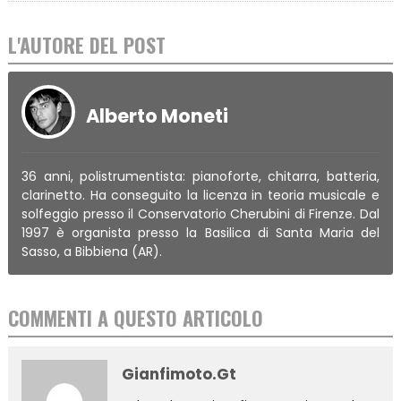
L'AUTORE DEL POST
Alberto Moneti
36 anni, polistrumentista: pianoforte, chitarra, batteria,
clarinetto. Ha conseguito la licenza in teoria musicale e
solfeggio presso il Conservatorio Cherubini di Firenze. Dal
1997 è organista presso la Basilica di Santa Maria del
Sasso, a Bibbiena (AR).
COMMENTI A QUESTO ARTICOLO
Gianfimoto.gt