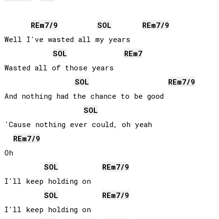
RE
m7/9
SOL
RE
m7/9
Well I've wasted all my years

SOL
RE
m7
Wasted all of those years

SOL
RE
m7/9
And nothing had the chance to be good

SOL
'Cause nothing ever could, oh yeah

RE
m7/9
Oh

SOL
RE
m7/9
I'll keep holding on

SOL
RE
m7/9
I'll keep holding on
