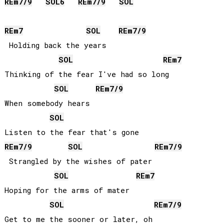
RE
m7/9
SOL
6
RE
m7/9
SOL
RE
m7
SOL
RE
m7/9
 Holding back the years

SOL
RE
m7
Thinking of the fear I've had so long

SOL
RE
m7/9
When somebody hears

SOL
RE
m7/9
SOL
RE
m7/9
 Strangled by the wishes of pater

SOL
RE
m7
Hoping for the arms of mater

SOL
RE
m7/9
Get to me the sooner or later, oh
