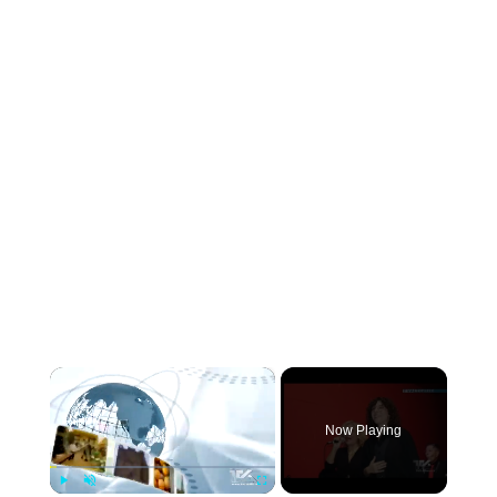
×
Now Playing